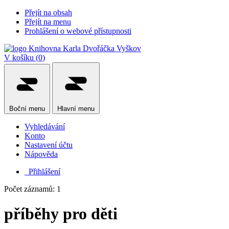
Přejít na obsah
Přejít na menu
Prohlášení o webové přístupnosti
V košíku (
0
)
Boční
menu
Hlavní
menu
Vyhledávání
Konto
Nastavení účtu
Nápověda
Přihlášení
Počet záznamů: 1
příběhy pro děti