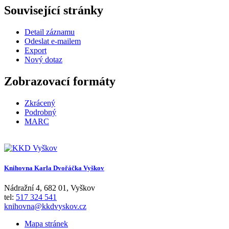
Související stránky
Detail záznamu
Odeslat e-mailem
Export
Nový dotaz
Zobrazovací formáty
Zkrácený
Podrobný
MARC
Knihovna Karla Dvořáčka Vyškov
Nádražní 4
,
682 01
,
Vyškov
tel:
517 324 541
knihovna@kkdvyskov.cz
Mapa stránek