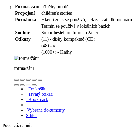
Forma, žánr
příběhy pro děti
Propojení
children's stories
Poznámka
Hlavní znak se používá, nelze-li zařadit pod národ
Termín se používá v lokálních bázích.
Soubor
Súbor hesiel pre formu a žáner
Odkazy
(11) - disky kompaktné (CD)
(48) - x
(1000+) - Knihy
forma/žánr
Do košíku
Trvalý odkaz
Bookmark
Vybrané dokumenty
Sdílet
Počet záznamů: 1