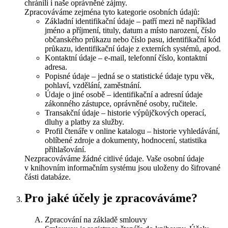
chránili i naše oprávněné zájmy.
Zpracováváme zejména tyto kategorie osobních údajů:
Základní identifikační údaje – patří mezi ně například
jméno a příjmení, tituly, datum a místo narození, číslo
občanského průkazu nebo číslo pasu, identifikační kód
průkazu, identifikační údaje z externích systémů, apod.
Kontaktní údaje – e-mail, telefonní číslo, kontaktní
adresa.
Popisné údaje – jedná se o statistické údaje typu věk,
pohlaví, vzdělání, zaměstnání.
Údaje o jiné osobě – identifikační a adresní údaje
zákonného zástupce, oprávněné osoby, ručitele.
Transakční údaje – historie výpůjčkových operací,
dluhy a platby za služby.
Profil čtenáře v online katalogu – historie vyhledávání,
oblíbené zdroje a dokumenty, hodnocení, statistika
přihlašování.
Nezpracováváme žádné citlivé údaje. Vaše osobní údaje
v knihovním informačním systému jsou uloženy do šifrované
části databáze.
Pro jaké účely je zpracováváme?
Zpracování na základě smlouvy