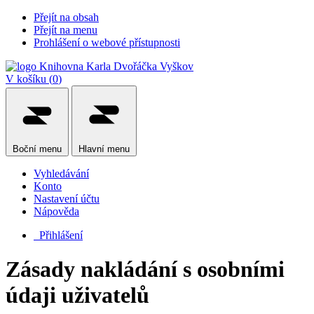
Přejít na obsah
Přejít na menu
Prohlášení o webové přístupnosti
V košíku (
0
)
Boční
menu
Hlavní
menu
Vyhledávání
Konto
Nastavení účtu
Nápověda
Přihlášení
Zásady nakládání s osobními
údaji uživatelů