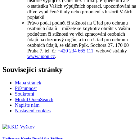
historie výpůjček (starší než 1 roku). Přijdete tím ale
o statistiku Vašich výpůjčních operací, upozorňování na
dříve vypůjčené tituly nebo propojení s historií Vašich
poplatků.
Právo podat podnět či stížnost na Úřad pro ochranu
osobních údajů – můžete se kdykoliv obrátit s Vaším
podnětem či stížností ve věci zpracování osobních
údajů na dozorový orgán, a to na Úřad pro ochranu
osobních údajů, se sídlem Pplk. Sochora 27, 170 00
Praha 7, tel. č.:
+420 234 665 111
, webové stránky
www.uoou.cz
.
Související stránky
Mapa stránek
Přístupnost
Soukromí
Modul OpenSearch
Napište nám
Nastavení cookies
Knihovna Karla Dvořáčka Vyškov