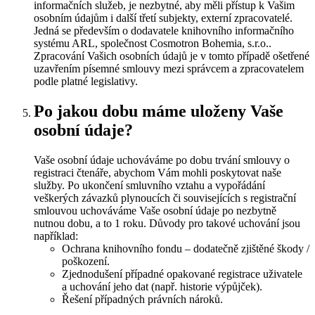
informačních služeb, je nezbytné, aby měli přístup k Vašim
osobním údajům i další třetí subjekty, externí zpracovatelé.
Jedná se především o dodavatele knihovního informačního
systému ARL, společnost Cosmotron Bohemia, s.r.o..
Zpracování Vašich osobních údajů je v tomto případě ošetřené
uzavřením písemné smlouvy mezi správcem a zpracovatelem
podle platné legislativy.
Po jakou dobu máme uloženy Vaše
osobní údaje?
Vaše osobní údaje uchováváme po dobu trvání smlouvy o
registraci čtenáře, abychom Vám mohli poskytovat naše
služby. Po ukončení smluvního vztahu a vypořádání
veškerých závazků plynoucích či souvisejících s registrační
smlouvou uchováváme Vaše osobní údaje po nezbytně
nutnou dobu, a to 1 roku. Důvody pro takové uchování jsou
například:
Ochrana knihovního fondu – dodatečně zjištěné škody /
poškození.
Zjednodušení případné opakované registrace uživatele
a uchování jeho dat (např. historie výpůjček).
Řešení případných právních nároků.