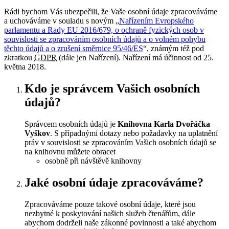
Rádi bychom Vás ubezpečili, že Vaše osobní údaje zpracováváme
a uchováváme v souladu s novým „
Nařízením Evropského
parlamentu a Rady EU 2016/679, o ochraně fyzických osob v
souvislosti se zpracováním osobních údajů a o volném pohybu
těchto údajů a o zrušení směrnice 95/46/ES
“, známým též pod
zkratkou
GDPR
(dále jen Nařízení). Nařízení má účinnost od
25.
května 2018
.
Kdo je správcem Vašich osobních
údajů?
Správcem osobních údajů je
Knihovna Karla Dvořáčka
Vyškov
. S případnými dotazy nebo požadavky na uplatnění
práv v souvislosti se zpracováním Vašich osobních údajů se
na knihovnu můžete obracet
osobně při návštěvě knihovny
Jaké osobní údaje zpracováváme?
Zpracováváme pouze takové osobní údaje, které jsou
nezbytné k poskytování našich služeb čtenářům, dále
abychom dodrželi naše zákonné povinnosti a také abychom