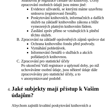
Smlouvou je registrace čtenáře do knihovny. Účely
zpracování osobních údajů jsou mimo jiné:
Evidence uživatelů, se kterými máme uzavřenu
smlouvu (registrovaní čtenáři).
Poskytování knihovních, informačních a dalších
služeb na základě knihovního zákona a blíže
vymezených platným knihovním řádem.
Zasílání zpráv přímo se vztahujících k plnění
těchto služeb.
Zpracování na základě oprávněných zájmů správce dat
Ochrana knihovního fondu před podvody.
Vymáhání pohledávek.
Informování čtenářů o službách a akcích
pořádaných knihovnou.
Zpracování pro statistické účely
Po ukončení Vaší registrace a uplynutí doby, po niž
uchováváme osobní údaje, jsou některé údaje dále
zpracovávány pro statistické účely, a to
v anonymizované podobě.
Jaké subjekty mají přístup k Vašim
údajům?
Abychom zajistili kvalitní poskytování knihovních a