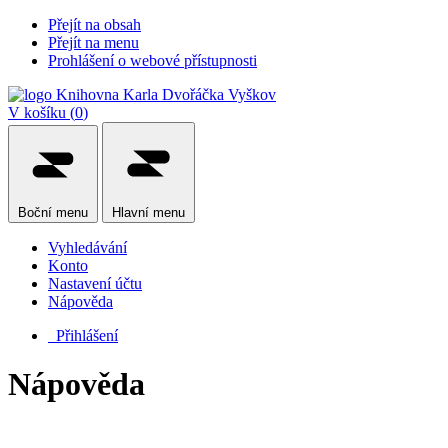
Přejít na obsah
Přejít na menu
Prohlášení o webové přístupnosti
V košíku (
0
)
Boční
menu
Hlavní
menu
Vyhledávání
Konto
Nastavení účtu
Nápověda
Přihlášení
Nápověda