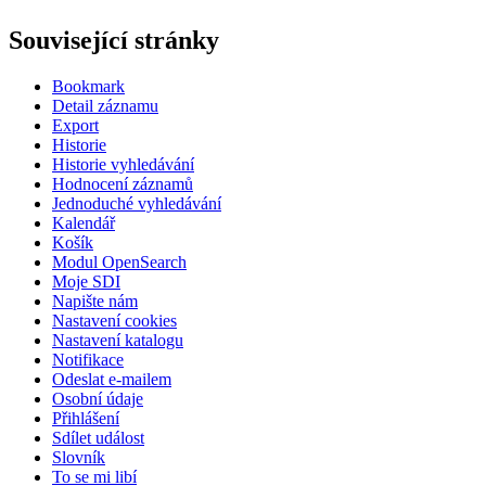
Související stránky
Bookmark
Detail záznamu
Export
Historie
Historie vyhledávání
Hodnocení záznamů
Jednoduché vyhledávání
Kalendář
Košík
Modul OpenSearch
Moje SDI
Napište nám
Nastavení cookies
Nastavení katalogu
Notifikace
Odeslat e-mailem
Osobní údaje
Přihlášení
Sdílet událost
Slovník
To se mi libí