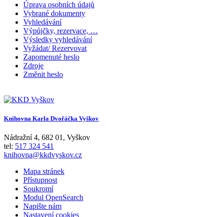
Úprava osobních údajů
Vybrané dokumenty
Vyhledávání
Výpůjčky, rezervace, …
Výsledky vyhledávání
Vyžádat/ Rezervovat
Zapomenuté heslo
Zdroje
Změnit heslo
Knihovna Karla Dvořáčka Vyškov
Nádražní 4
,
682 01
,
Vyškov
tel:
517 324 541
knihovna@kkdvyskov.cz
Mapa stránek
Přístupnost
Soukromí
Modul OpenSearch
Napište nám
Nastavení cookies