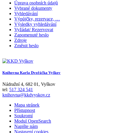
Úprava osobních údajů
Vybrané dokumenty
Vyhledávání
Výpůjčky, rezervace, …
Výsledky vyhledávání
Vyžádat/ Rezervovat
Zapomenuté heslo
Zdroje
Změnit heslo
Knihovna Karla Dvořáčka Vyškov
Nádražní 4
,
682 01
,
Vyškov
tel:
517 324 541
knihovna@kkdvyskov.cz
Mapa stránek
Přístupnost
Soukromí
Modul OpenSearch
Napište nám
Nastavení cookies