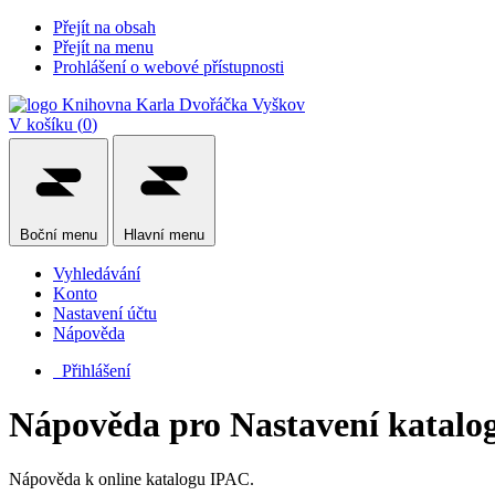
Přejít na obsah
Přejít na menu
Prohlášení o webové přístupnosti
V košíku (
0
)
Boční
menu
Hlavní
menu
Vyhledávání
Konto
Nastavení účtu
Nápověda
Přihlášení
Nápověda pro Nastavení katalo
Nápověda k online katalogu IPAC.