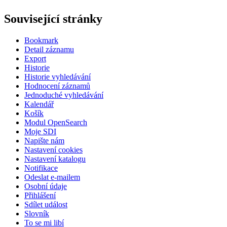
Související stránky
Bookmark
Detail záznamu
Export
Historie
Historie vyhledávání
Hodnocení záznamů
Jednoduché vyhledávání
Kalendář
Košík
Modul OpenSearch
Moje SDI
Napište nám
Nastavení cookies
Nastavení katalogu
Notifikace
Odeslat e-mailem
Osobní údaje
Přihlášení
Sdílet událost
Slovník
To se mi libí