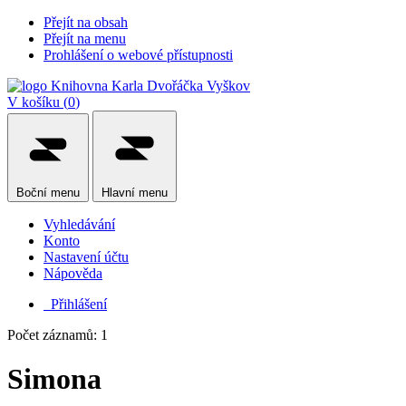
Přejít na obsah
Přejít na menu
Prohlášení o webové přístupnosti
V košíku (
0
)
Boční
menu
Hlavní
menu
Vyhledávání
Konto
Nastavení účtu
Nápověda
Přihlášení
Počet záznamů: 1
Simona