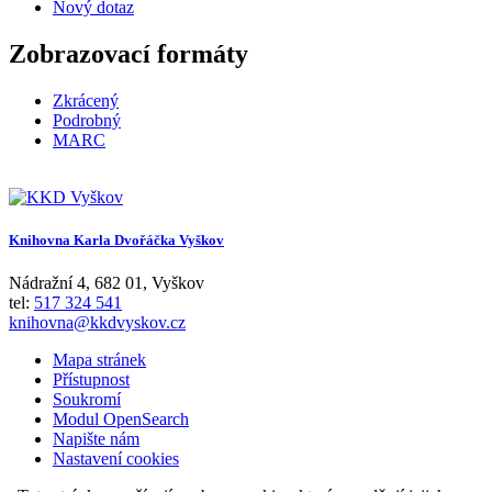
Nový dotaz
Zobrazovací formáty
Zkrácený
Podrobný
MARC
Knihovna Karla Dvořáčka Vyškov
Nádražní 4
,
682 01
,
Vyškov
tel:
517 324 541
knihovna@kkdvyskov.cz
Mapa stránek
Přístupnost
Soukromí
Modul OpenSearch
Napište nám
Nastavení cookies