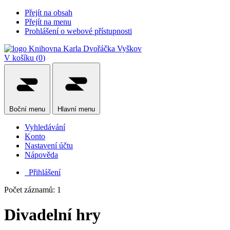
Přejít na obsah
Přejít na menu
Prohlášení o webové přístupnosti
V košíku (
0
)
Boční
menu
Hlavní
menu
Vyhledávání
Konto
Nastavení účtu
Nápověda
Přihlášení
Počet záznamů: 1
Divadelní hry