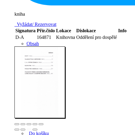
kniha
Vyžádat/ Rezervovat
Signatura
Přír.číslo
Lokace
Dislokace
Info
D-A
164871
Knihovna
Oddělení pro dospělé
Obsah
Do košíku