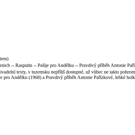
iem)
ženich -- Rasputin -- Pašije pro Andělku -- Pravdivý příběh Antonie Pa
í divadelní texty, v tuzemsku nepříliš dostupné, už vůbec ne takto poh
šije pro Andělku (1968) a Pravdivý příběh Antonie Pařízkové, lehké ho