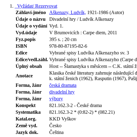
Vyžádat/ Rezervovat
Záhlaví-jméno
Aškenazy, Ludvík,
1921-1986 (Autor)
Údaje o názvu
Divadelní hry / Ludvík Aškenazy
Údaje o vydání
Vyd. 1.
Vyd.údaje
V Brumovicích : Carpe diem, 2011
Fyz.popis
395 s. ; 20 cm
ISBN
978-80-87195-82-6
Edice
Vybrané spisy Ludvíka Aškenazyho sv. 3
Edice/vedl.záhl.
Vybrané spisy Ludvíka Aškenazyho (Carpe d
Úplný obsah
Host -- Šlamastyka s měsícem -- C.K. státní 
Klasika české literatury zahrnuje následujíc
Anotace
k. státní ženich (1962), Rasputin (1967), Pa
Forma, žánr
česká dramata
Forma, žánr
divadelní hry
Forma, žánr
výbory
Konspekt
821.162.3-2 - České drama
Systematika
821.162.3-2 * (0:82-2) * (082.21)
Katal.org.
KKD Vyškov
Země vyd.
Česko
Jazyk dok.
Čeština