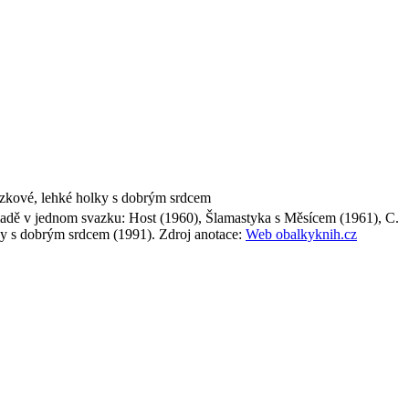
řízkové, lehké holky s dobrým srdcem
romadě v jednom svazku: Host (1960), Šlamastyka s Měsícem (1961), C.
lky s dobrým srdcem (1991).
Zdroj anotace:
Web obalkyknih.cz