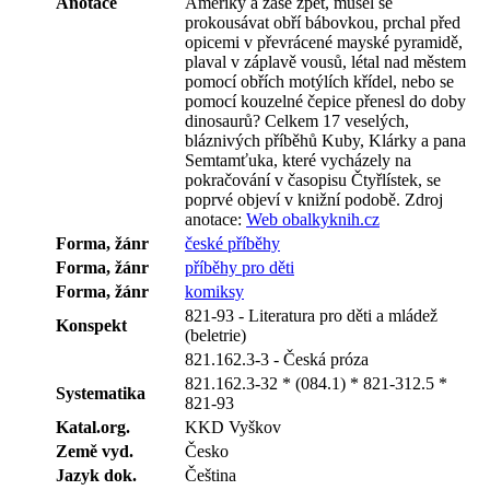
Anotace
Ameriky a zase zpět, musel se
prokousávat obří bábovkou, prchal před
opicemi v převrácené mayské pyramidě,
plaval v záplavě vousů, létal nad městem
pomocí obřích motýlích křídel, nebo se
pomocí kouzelné čepice přenesl do doby
dinosaurů? Celkem 17 veselých,
bláznivých příběhů Kuby, Klárky a pana
Semtamťuka, které vycházely na
pokračování v časopisu Čtyřlístek, se
poprvé objeví v knižní podobě.
Zdroj
anotace:
Web obalkyknih.cz
Forma, žánr
české příběhy
Forma, žánr
příběhy pro děti
Forma, žánr
komiksy
821-93 - Literatura pro děti a mládež
Konspekt
(beletrie)
821.162.3-3 - Česká próza
821.162.3-32 * (084.1) * 821-312.5 *
Systematika
821-93
Katal.org.
KKD Vyškov
Země vyd.
Česko
Jazyk dok.
Čeština