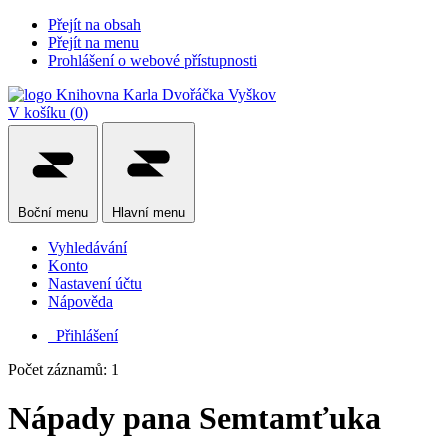
Přejít na obsah
Přejít na menu
Prohlášení o webové přístupnosti
V košíku (
0
)
Boční
menu
Hlavní
menu
Vyhledávání
Konto
Nastavení účtu
Nápověda
Přihlášení
Počet záznamů: 1
Nápady pana Semtamťuka