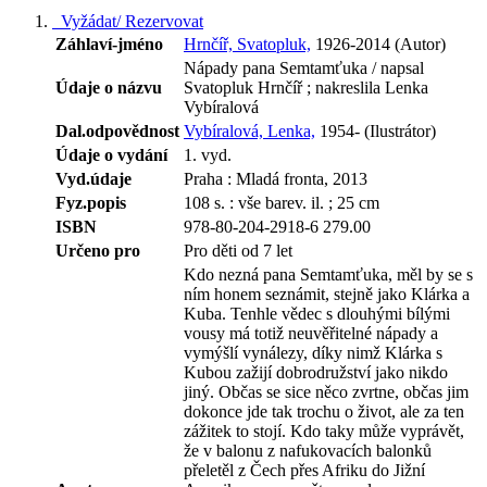
Vyžádat/ Rezervovat
Záhlaví-jméno
Hrnčíř, Svatopluk,
1926-2014 (Autor)
Nápady pana Semtamťuka / napsal
Údaje o názvu
Svatopluk Hrnčíř ; nakreslila Lenka
Vybíralová
Dal.odpovědnost
Vybíralová, Lenka,
1954- (Ilustrátor)
Údaje o vydání
1. vyd.
Vyd.údaje
Praha : Mladá fronta, 2013
Fyz.popis
108 s. : vše barev. il. ; 25 cm
ISBN
978-80-204-2918-6 279.00
Určeno pro
Pro děti od 7 let
Kdo nezná pana Semtamťuka, měl by se s
ním honem seznámit, stejně jako Klárka a
Kuba. Tenhle vědec s dlouhými bílými
vousy má totiž neuvěřitelné nápady a
vymýšlí vynálezy, díky nimž Klárka s
Kubou zažijí dobrodružství jako nikdo
jiný. Občas se sice něco zvrtne, občas jim
dokonce jde tak trochu o život, ale za ten
zážitek to stojí. Kdo taky může vyprávět,
že v balonu z nafukovacích balonků
přeletěl z Čech přes Afriku do Jižní