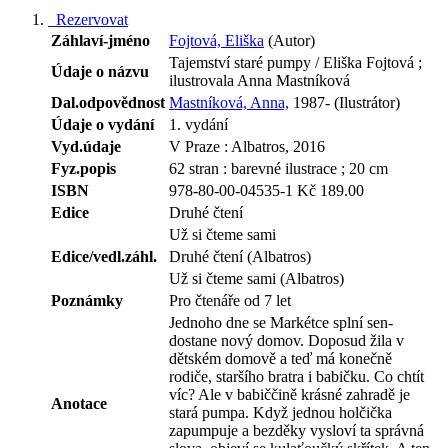
Rezervovat
Záhlaví-jméno
Fojtová, Eliška
(Autor)
Tajemství staré pumpy / Eliška Fojtová ;
Údaje o názvu
ilustrovala Anna Mastníková
Dal.odpovědnost
Mastníková, Anna,
1987- (Ilustrátor)
Údaje o vydání
1. vydání
Vyd.údaje
V Praze : Albatros, 2016
Fyz.popis
62 stran : barevné ilustrace ; 20 cm
ISBN
978-80-00-04535-1 Kč 189.00
Edice
Druhé čtení
Už si čteme sami
Edice/vedl.záhl.
Druhé čtení (Albatros)
Už si čteme sami (Albatros)
Poznámky
Pro čtenáře od 7 let
Jednoho dne se Markétce splní sen-
dostane nový domov. Doposud žila v
dětském domově a teď má konečně
rodiče, staršího bratra i babičku. Co chtít
víc? Ale v babiččině krásné zahradě je
Anotace
stará pumpa. Když jednou holčička
zapumpuje a bezděky vysloví ta správná