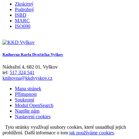
Zkrácený
Podrobný
ISBD
MARC
ISO690
Knihovna Karla Dvořáčka Vyškov
Nádražní 4
,
682 01
,
Vyškov
tel:
517 324 541
knihovna@kkdvyskov.cz
Mapa stránek
Přístupnost
Soukromí
Modul OpenSearch
Napište nám
Nastavení cookies
Tyto stránky využívají soubory cookies, které usnadňují jejich
prohlížení. Další informace o tom
jak používáme cookies
.