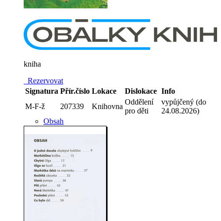
kniha
Rezervovat
Signatura
Přír.číslo
Lokace
Dislokace
Info
Oddělení
vypůjčený (do
M-F-ž
207339
Knihovna
pro děti
24.08.2026)
Obsah