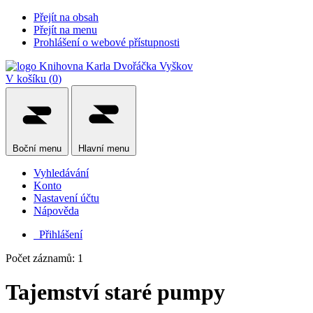
Přejít na obsah
Přejít na menu
Prohlášení o webové přístupnosti
V košíku (
0
)
Boční
menu
Hlavní
menu
Vyhledávání
Konto
Nastavení účtu
Nápověda
Přihlášení
Počet záznamů: 1
Tajemství staré pumpy