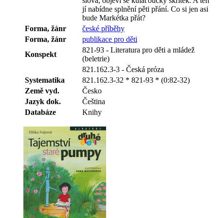
slova, objeví se kulaťoučký skřítek. A ten
jí nabídne splnění pěti přání. Co si jen asi
bude Markétka přát?
Forma, žánr
české příběhy
Forma, žánr
publikace pro děti
821-93 - Literatura pro děti a mládež
Konspekt
(beletrie)
821.162.3-3 - Česká próza
Systematika
821.162.3-32 * 821-93 * (0:82-32)
Země vyd.
Česko
Jazyk dok.
Čeština
Databáze
Knihy