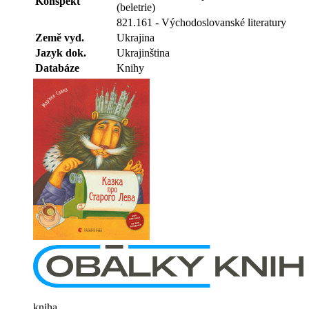
Konspekt
(beletrie)
821.161 - Východoslovanské literatury
Země vyd.
Ukrajina
Jazyk dok.
Ukrajinština
Databáze
Knihy
kniha