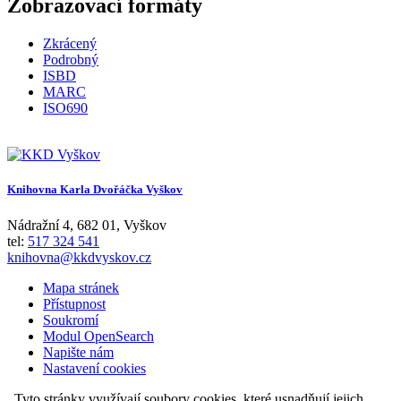
Zobrazovací formáty
Zkrácený
Podrobný
ISBD
MARC
ISO690
Knihovna Karla Dvořáčka Vyškov
Nádražní 4
,
682 01
,
Vyškov
tel:
517 324 541
knihovna@kkdvyskov.cz
Mapa stránek
Přístupnost
Soukromí
Modul OpenSearch
Napište nám
Nastavení cookies
Tyto stránky využívají soubory cookies, které usnadňují jejich