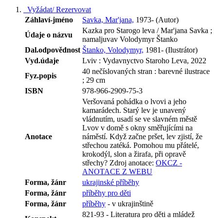
Vyžádat/ Rezervovat
Záhlaví-jméno
Savka, Mar'jana,
1973- (Autor)
Kazka pro Starogo leva / Mar'jana Savka ;
Údaje o názvu
namaljuvav Volodymyr Štanko
Dal.odpovědnost
Štanko, Volodymyr,
1981- (Ilustrátor)
Vyd.údaje
Lviv : Vydavnyctvo Staroho Leva, 2022
40 nečíslovaných stran : barevné ilustrace
Fyz.popis
; 29 cm
ISBN
978-966-2909-75-3
Veršovaná pohádka o lvovi a jeho
kamarádech. Starý lev je unavený
vládnutím, usadí se ve slavném městě
Lvov v domě s okny směřujícími na
Anotace
náměstí. Když začne pršet, lev zjistí, že
střechou zatéká. Pomohou mu přátelé,
krokodýl, slon a žirafa, při opravě
střechy?
Zdroj anotace:
OKCZ -
ANOTACE Z WEBU
Forma, žánr
ukrajinské příběhy
Forma, žánr
příběhy pro děti
Forma, žánr
příběhy
- v ukrajinštině
821-93 - Literatura pro děti a mládež