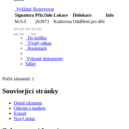
Vyžádat/ Rezervovat
Signatura
Přír.číslo
Lokace
Dislokace
Info
M-S-ž
263973
Knihovna
Oddělení pro děti
Do košíku
Trvalý odkaz
Bookmark
Vybrané dokumenty
Sdílet
Počet záznamů: 1
Související stránky
Detail záznamu
Odeslat e-mailem
Export
Nový dotaz