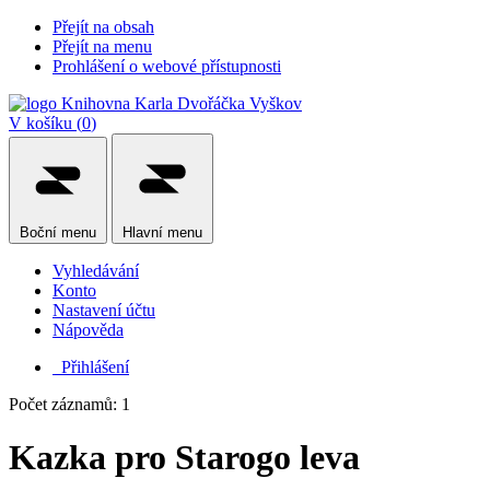
Přejít na obsah
Přejít na menu
Prohlášení o webové přístupnosti
V košíku (
0
)
Boční
menu
Hlavní
menu
Vyhledávání
Konto
Nastavení účtu
Nápověda
Přihlášení
Počet záznamů: 1
Kazka pro Starogo leva