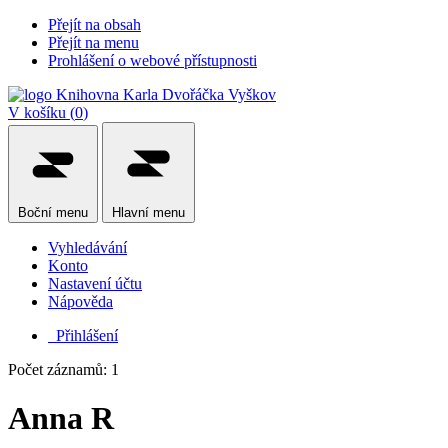
Přejít na obsah
Přejít na menu
Prohlášení o webové přístupnosti
V košíku (
0
)
Boční
menu
Hlavní
menu
Vyhledávání
Konto
Nastavení účtu
Nápověda
Přihlášení
Počet záznamů: 1
Anna R