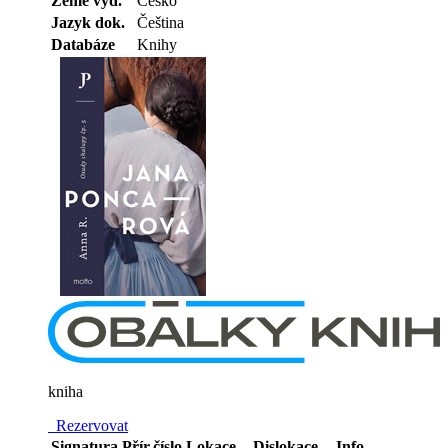
Země vyd.
Česko
Jazyk dok.
Čeština
Databáze
Knihy
kniha
Rezervovat
Signatura
Přír.číslo
Lokace
Dislokace
Info