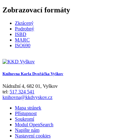
Zobrazovací formáty
Zkrácený
Podrobný
ISBD
MARC
ISO690
Knihovna Karla Dvořáčka Vyškov
Nádražní 4
,
682 01
,
Vyškov
tel:
517 324 541
knihovna@kkdvyskov.cz
Mapa stránek
Přístupnost
Soukromí
Modul OpenSearch
Napište nám
Nastavení cookies