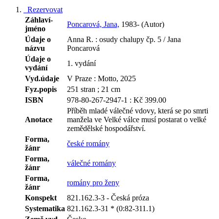
Rezervovat
Záhlaví-
Poncarová, Jana,
1983- (Autor)
jméno
Údaje o
Anna R. : osudy chalupy čp. 5 / Jana
názvu
Poncarová
Údaje o
1. vydání
vydání
Vyd.údaje
V Praze : Motto, 2025
Fyz.popis
251 stran ; 21 cm
ISBN
978-80-267-2947-1 : Kč 399.00
Příběh mladé válečné vdovy, která se po smrti
Anotace
manžela ve Velké válce musí postarat o velké
zemědělské hospodářství.
Forma,
české romány
žánr
Forma,
válečné romány
žánr
Forma,
romány pro ženy
žánr
Konspekt
821.162.3-3 - Česká próza
Systematika
821.162.3-31 * (0:82-311.1)