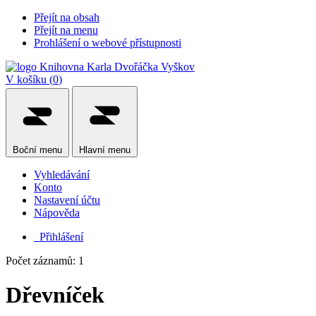
Přejít na obsah
Přejít na menu
Prohlášení o webové přístupnosti
V košíku (
0
)
Boční
menu
Hlavní
menu
Vyhledávání
Konto
Nastavení účtu
Nápověda
Přihlášení
Počet záznamů: 1
Dřevníček