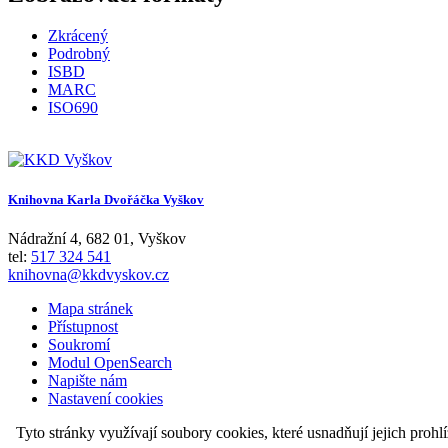
Zkrácený
Podrobný
ISBD
MARC
ISO690
Knihovna Karla Dvořáčka Vyškov
Nádražní 4
,
682 01
,
Vyškov
tel:
517 324 541
knihovna@kkdvyskov.cz
Mapa stránek
Přístupnost
Soukromí
Modul OpenSearch
Napište nám
Nastavení cookies
Tyto stránky využívají soubory cookies, které usnadňují jejich prohl