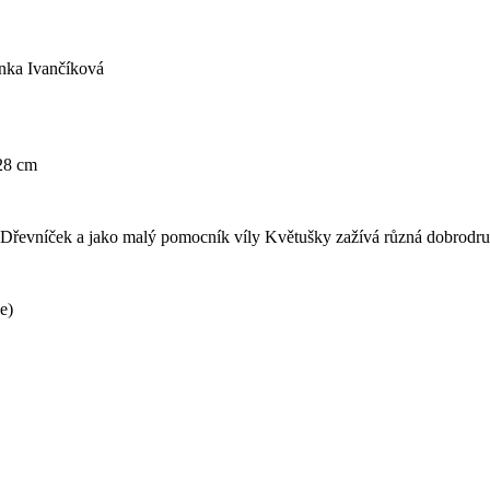
enka Ivančíková
 28 cm
e Dřevníček a jako malý pomocník víly Květušky zažívá různá dobrodru
e)