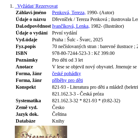
Vyžádat/ Rezervovat
Záhlaví-jméno
Penková, Tereza,
1990- (Autor)
Údaje o názvu
Dřevníček / Tereza Penková ; ilustrovala L
Dal.odpovědnost
Ivančíková, Lenka,
1982- (Ilustrátor)
Údaje o vydání
První vydání
Vyd.údaje
Praha : Šulc - Švarc, 2025
Fyz.popis
70 nečíslovaných stran : barevné ilustrace ;
ISBN
978-80-7244-523-3 : Kč 399.00
Poznámky
Pro děti od 3 let
Anotace
V lese se objevil nový obyvatel. Jmenuje s
Forma, žánr
české pohádky
Forma, žánr
příběhy pro děti
Konspekt
821-93 - Literatura pro děti a mládež (beletri
821.162.3-3 - Česká próza
Systematika
821.162.3-32 * 821-93 * (0:82-32)
Země vyd.
Česko
Jazyk dok.
Čeština
Databáze
Knihy