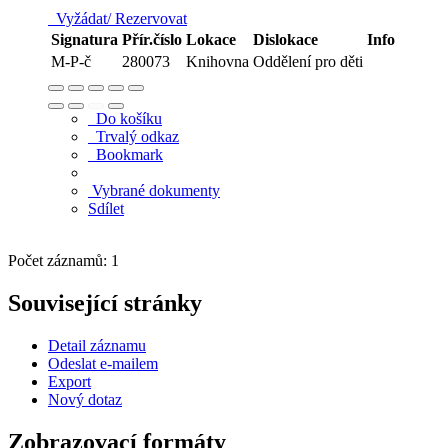
Vyžádat/ Rezervovat
Signatura
Přír.číslo
Lokace
Dislokace
Info
M-P-č
280073
Knihovna
Oddělení pro děti
Do košíku
Trvalý odkaz
Bookmark
Vybrané dokumenty
Sdílet
Počet záznamů: 1
Související stránky
Detail záznamu
Odeslat e-mailem
Export
Nový dotaz
Zobrazovací formáty