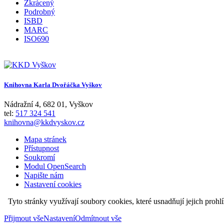
Zkrácený
Podrobný
ISBD
MARC
ISO690
Knihovna Karla Dvořáčka Vyškov
Nádražní 4
,
682 01
,
Vyškov
tel:
517 324 541
knihovna@kkdvyskov.cz
Mapa stránek
Přístupnost
Soukromí
Modul OpenSearch
Napište nám
Nastavení cookies
Tyto stránky využívají soubory cookies, které usnadňují jejich prohl
Přijmout vše
Nastavení
Odmítnout vše