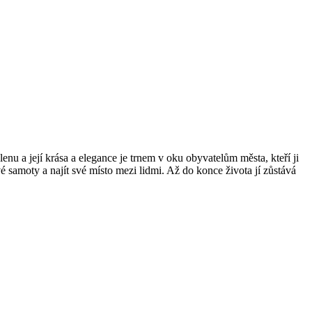
u a její krása a elegance je trnem v oku obyvatelům města, kteří ji
amoty a najít své místo mezi lidmi. Až do konce života jí zůstává