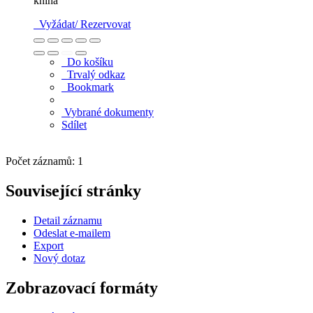
kniha
Vyžádat/ Rezervovat
Do košíku
Trvalý odkaz
Bookmark
Vybrané dokumenty
Sdílet
Počet záznamů: 1
Související stránky
Detail záznamu
Odeslat e-mailem
Export
Nový dotaz
Zobrazovací formáty