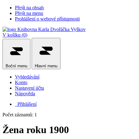
Přejít na obsah
Přejít na menu
Prohlášení o webové přístupnosti
V košíku (
0
)
Boční
menu
Hlavní
menu
Vyhledávání
Konto
Nastavení účtu
Nápověda
Přihlášení
Počet záznamů: 1
Žena roku 1900