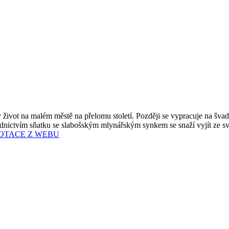
vot na malém městě na přelomu století. Později se vypracuje na švadlen
ctvím sňatku se slabošským mlynářským synkem se snaží vyjít ze své s
NOTACE Z WEBU