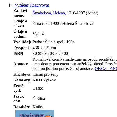
Vyžádat/ Rezervovat
Záhlaví-
Šmahelová, Helena,
1910-1997 (Autor)
jméno
Údaje o
Žena roku 1900 / Helena Šmahelová
názvu
Údaje o
Vyd. 4.
vydání
Vyd.údaje
Praha : Šulc a spol., 1994
Fyz.popis
436 s. ; 21 cm
ISBN
80-85636-09-3 79.00
Románová kronika zachycuje na osudu prosté ženy ži
Anotace
nemohou zapomenout nemanželský původ. Prostředni
jedinou jistotou práce.
Zdroj anotace:
OKCZ - A
Klíč.slova
román pro ženy
Katal.org.
KKD Vyškov
Země
Česko
vyd.
Jazyk
Čeština
dok.
Databáze
Knihy