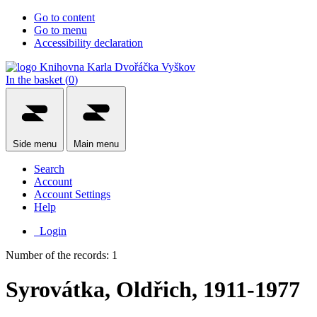
Go to content
Go to menu
Accessibility declaration
In the basket (
0
)
Side
menu
Main
menu
Search
Account
Account Settings
Help
Login
Number of the records: 1
Syrovátka, Oldřich, 1911-1977