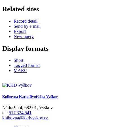
Related sites
Record detail
Send by e-mail
Export
New query
Display formats
Short
Tagged format
MARC
Knihovna Karla Dvořáčka Vyškov
Nádražní 4
,
682 01
,
Vyškov
tel:
517 324 541
knihovna@kkdvyskov.cz