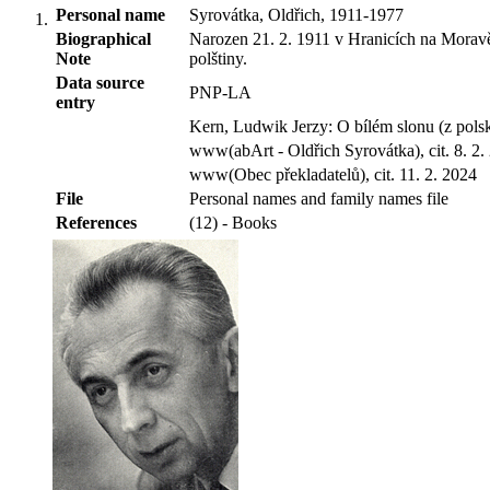
Personal name
Syrovátka, Oldřich, 1911-1977
Biographical
Narozen 21. 2. 1911 v Hranicích na Moravě, z
Note
polštiny.
Data source
PNP-LA
entry
Kern, Ludwik Jerzy: O bílém slonu (z polské
www(abArt - Oldřich Syrovátka), cit. 8. 2. 
www(Obec překladatelů), cit. 11. 2. 2024
File
Personal names and family names file
References
(12) - Books