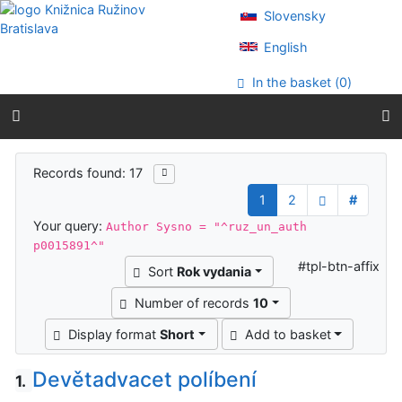
Go to content
Slovensky
Go to menu
Accessibility declaration
English
In the basket (
0
)
Search results
Records found: 17
1
2
#
Your query:
Author Sysno = "^ruz_un_auth
p0015891^"
#tpl-btn-affix
Sort
Rok vydania
Number of records
10
Display format
Short
Add to basket
Devětadvacet políbení
1.