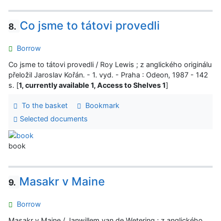
Co jsme to tátovi provedli
8.
Borrow
Co jsme to tátovi provedli / Roy Lewis ; z anglického originálu
přeložil Jaroslav Kořán. - 1. vyd. - Praha : Odeon, 1987 - 142
s. [
1, currently available 1, Access to Shelves 1
]
To the basket
Bookmark
Selected documents
book
Masakr v Maine
9.
Borrow
Masakr v Maine / Janwillem van de Wetering ; z anglického