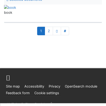
book
1
2
#
Site map
Accessibility
Privacy
OpenSearch module
Feedback form
Cookie settings
Knižnica Ružinov Bratislava