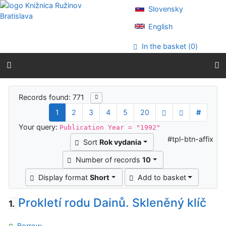
Go to content
Slovensky
Go to menu
Accessibility declaration
English
In the basket (
0
)
Search results
Records found: 771
1
2
3
4
5
20
#
Your query:
Publication Year = "1992"
#tpl-btn-affix
Sort
Rok vydania
Number of records
10
Display format
Short
Add to basket
Prokletí rodu Dainů. Skleněný klíč
1.
Borrow