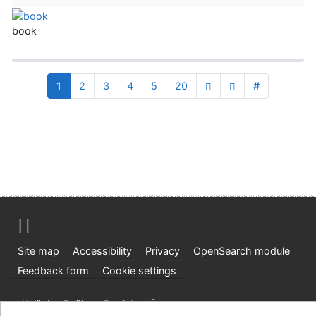
book
1
2
3
4
5
20
#
Site map
Accessibility
Privacy
OpenSearch module
Feedback form
Cookie settings
Knižnica Ružinov Bratislava