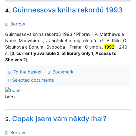
Guinnessova kniha rekordů 1993
4.
Borrow
Guinnessova kniha rekordů 1993 / Připravili P. Matthews a
Norris Macwhirter ; z anglického originálu přeložil A. Růkl, G.
Slouková a Bohumil Svoboda - Praha : Olympia,
1992
- 240
s. [
3, currently available 2, at library only 1, Access to
Shelves 2
]
To the basket
Bookmark
Selected documents
book
Copak jsem vám někdy lhal?
5.
Borrow