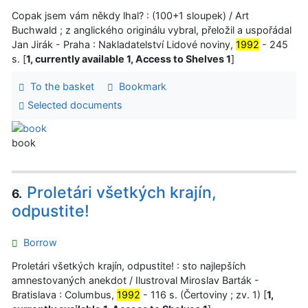
Copak jsem vám někdy lhal? : (100+1 sloupek) / Art
Buchwald ; z anglického originálu vybral, přeložil a uspořádal
Jan Jirák - Praha : Nakladatelství Lidové noviny,
1992
- 245
s. [
1, currently available 1, Access to Shelves 1
]
To the basket
Bookmark
Selected documents
book
Proletári všetkých krajín,
6.
odpustite!
Borrow
Proletári všetkých krajín, odpustite! : sto najlepších
amnestovaných anekdot / Ilustroval Miroslav Barták -
Bratislava : Columbus,
1992
- 116 s. (Čertoviny ; zv. 1) [
1,