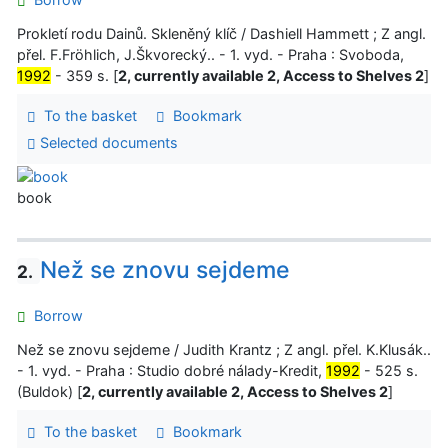
Prokletí rodu Dainů. Skleněný klíč / Dashiell Hammett ; Z angl.
přel. F.Fröhlich, J.Škvorecký.. - 1. vyd. - Praha : Svoboda,
1992
- 359 s. [
2, currently available 2, Access to Shelves 2
]
To the basket
Bookmark
Selected documents
book
Než se znovu sejdeme
2.
Borrow
Než se znovu sejdeme / Judith Krantz ; Z angl. přel. K.Klusák..
- 1. vyd. - Praha : Studio dobré nálady-Kredit,
1992
- 525 s.
(Buldok) [
2, currently available 2, Access to Shelves 2
]
To the basket
Bookmark