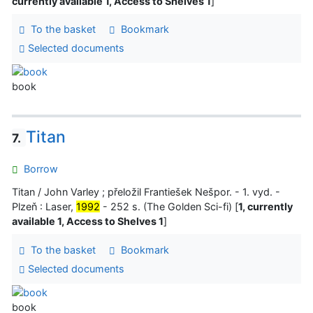
currently available 1, Access to Shelves 1
]
To the basket
Bookmark
Selected documents
book
Titan
7.
Borrow
Titan / John Varley ; přeložil Frantiešek Nešpor. - 1. vyd. -
Plzeň : Laser,
1992
- 252 s. (The Golden Sci-fi) [
1, currently
available 1, Access to Shelves 1
]
To the basket
Bookmark
Selected documents
book