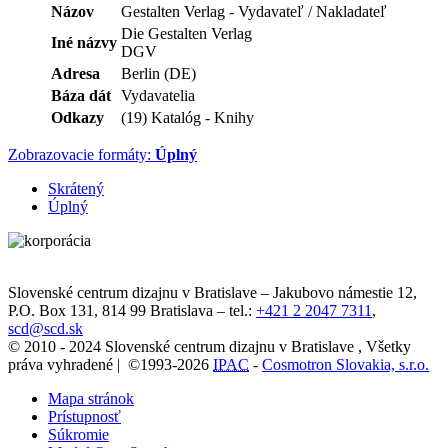
Názov
Gestalten Verlag - Vydavateľ / Nakladateľ
Die Gestalten Verlag
Iné názvy
DGV
Adresa
Berlin (DE)
Báza dát
Vydavatelia
Odkazy
(19) Katalóg - Knihy
Zobrazovacie formáty:
Úplný
Skrátený
Úplný
Slovenské centrum dizajnu v Bratislave
–
Jakubovo námestie 12
,
P.O. Box 131,
814 99
Bratislava
– tel.:
+421 2 2047 7311
,
scd@scd.sk
© 2010 - 2024 Slovenské centrum dizajnu v Bratislave , Všetky
práva vyhradené | ©1993-2026
IPAC
-
Cosmotron Slovakia, s.r.o.
Mapa stránok
Prístupnosť
Súkromie