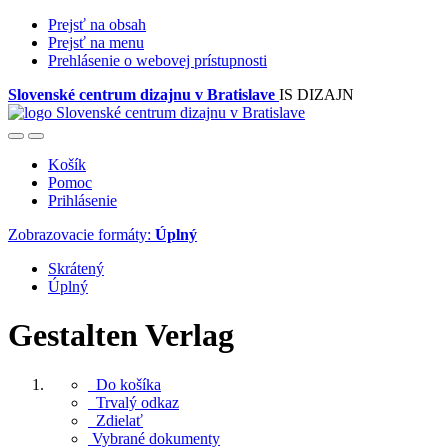
Prejsť na obsah
Prejsť na menu
Prehlásenie o webovej prístupnosti
Slovenské centrum dizajnu v Bratislave
IS DIZAJN
Košík
Pomoc
Prihlásenie
Zobrazovacie formáty:
Úplný
Skrátený
Úplný
Gestalten Verlag
Do košíka
Trvalý odkaz
Zdielať
Vybrané dokumenty