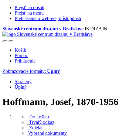
Prejsť na obsah
Prejsť na menu
Prehlásenie o webovej prístupnosti
Slovenské centrum dizajnu v Bratislave
IS DIZAJN
Košík
Pomoc
Prihlásenie
Zobrazovacie formáty:
Úplný
Skrátený
Úplný
Hoffmann, Josef, 1870-1956
Do košíka
Trvalý odkaz
Zdielať
Vybrané dokumenty