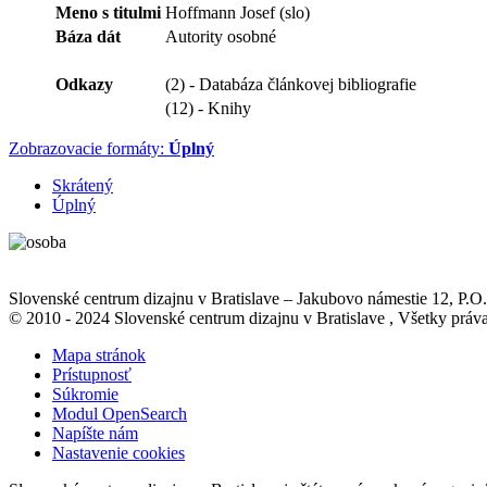
Meno s titulmi
Hoffmann Josef (slo)
Báza dát
Autority osobné
Odkazy
(2) - Databáza článkovej bibliografie
(12) - Knihy
Zobrazovacie formáty:
Úplný
Skrátený
Úplný
Slovenské centrum dizajnu v Bratislave
–
Jakubovo námestie 12
, P.O
© 2010 - 2024 Slovenské centrum dizajnu v Bratislave , Všetky pr
Mapa stránok
Prístupnosť
Súkromie
Modul OpenSearch
Napíšte nám
Nastavenie cookies