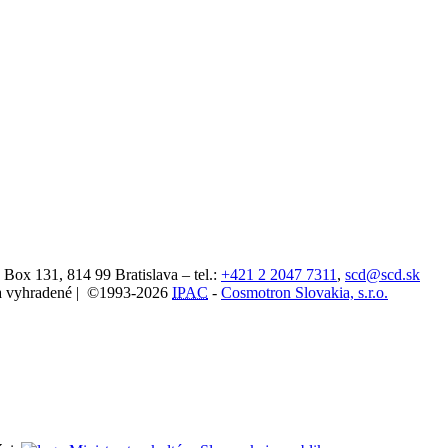
. Box 131,
814 99
Bratislava
– tel.:
+421 2 2047 7311
,
scd@scd.sk
áva vyhradené | ©1993-2026
IPAC
-
Cosmotron Slovakia, s.r.o.