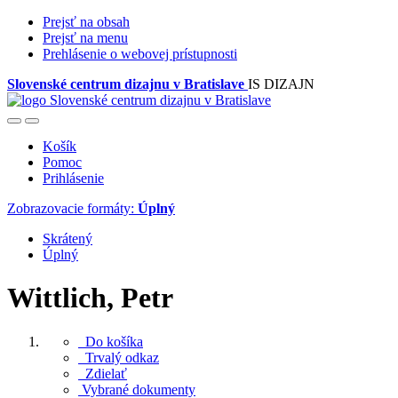
Prejsť na obsah
Prejsť na menu
Prehlásenie o webovej prístupnosti
Slovenské centrum dizajnu v Bratislave
IS DIZAJN
Košík
Pomoc
Prihlásenie
Zobrazovacie formáty:
Úplný
Skrátený
Úplný
Wittlich, Petr
Do košíka
Trvalý odkaz
Zdielať
Vybrané dokumenty