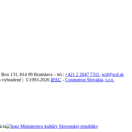
. Box 131,
814 99
Bratislava
– tel.:
+421 2 2047 7311
,
scd@scd.sk
áva vyhradené | ©1993-2026
IPAC
-
Cosmotron Slovakia, s.r.o.
ácia