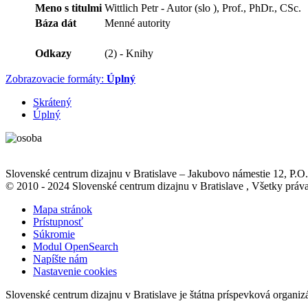
Meno s titulmi
Wittlich Petr - Autor (slo ), Prof., PhDr., CSc.
Báza dát
Menné autority
Odkazy
(2) - Knihy
Zobrazovacie formáty:
Úplný
Skrátený
Úplný
Slovenské centrum dizajnu v Bratislave
–
Jakubovo námestie 12
, P.O
© 2010 - 2024 Slovenské centrum dizajnu v Bratislave , Všetky pr
Mapa stránok
Prístupnosť
Súkromie
Modul OpenSearch
Napíšte nám
Nastavenie cookies
Slovenské centrum dizajnu v Bratislave je štátna príspevková organiz