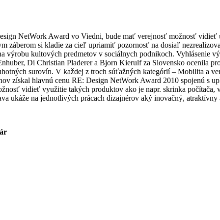
sign NetWork Award vo Viedni, bude mať verejnosť možnosť vidieť ú
kym záberom si kladie za cieľ upriamiť pozornosť na dosiaľ nezrealizo
 na výrobu kultových predmetov v sociálnych podnikoch. Vyhlásenie vý
Enhuber, Di Christian Pladerer a Bjorn Kierulf za Slovensko ocenila pro
uhotných surovín. V každej z troch súťažných kategórií – Mobilita a v
rhov získal hlavnú cenu RE: Design NetWork Award 2010 spojenú s upl
sť vidieť využitie takých produktov ako je napr. skrinka počítača, v
ava ukáže na jednotlivých prácach dizajnérov aký inovačný, atraktívn
ár