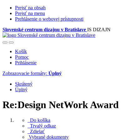
Prejsť na obsah
Prejsť na menu
Prehlásenie o webovej prístupnosti
Slovenské centrum dizajnu v Bratislave
IS DIZAJN
Košík
Pomoc
Prihlásenie
Zobrazovacie formáty:
Úplný
Skrátený
Úplný
Re:Design NetWork Award
Do košíka
Trvalý odkaz
Zdielať
Vybrané dokumenty