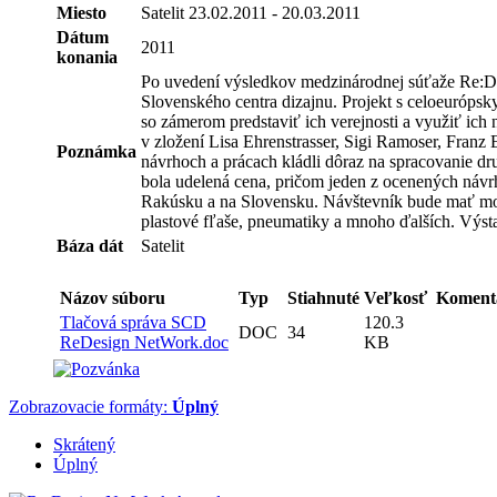
Miesto
Satelit 23.02.2011 - 20.03.2011
Dátum
2011
konania
Po uvedení výsledkov medzinárodnej súťaže Re:De
Slovenského centra dizajnu. Projekt s celoeuróps
so zámerom predstaviť ich verejnosti a využiť ich
v zložení Lisa Ehrenstrasser, Sigi Ramoser, Franz 
Poznámka
návrhoch a prácach kládli dôraz na spracovanie dr
bola udelená cena, pričom jeden z ocenených náv
Rakúsku a na Slovensku. Návštevník bude mať možno
plastové fľaše, pneumatiky a mnoho ďalších. Výst
Báza dát
Satelit
Názov súboru
Typ
Stiahnuté
Veľkosť
Koment
Tlačová správa SCD
120.3
DOC
34
ReDesign NetWork.doc
KB
Zobrazovacie formáty:
Úplný
Skrátený
Úplný