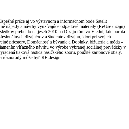
spešné práce aj vo výstavnom a informačnom bode Satelit
vané nápady a návrhy využívajúce odpadové materiály (ReUse dizajn)
sledkov prebehlo na jeseň 2010 na Dizajn fóre vo Viedni, kde porota
fesionálnych dizajnérov a študentov dizajnu, ktorí pri svojich
erejné priestory, Domácnosť a bývanie a Doplnky, bižutéria a móda –
atnením víťazného návrhu vo výrobe vybranej sociálnej prevádzky v
yradená tlaková hadica hasičského zboru, použité kartónové obaly,
y a rôznorodý môže byť RE:design.