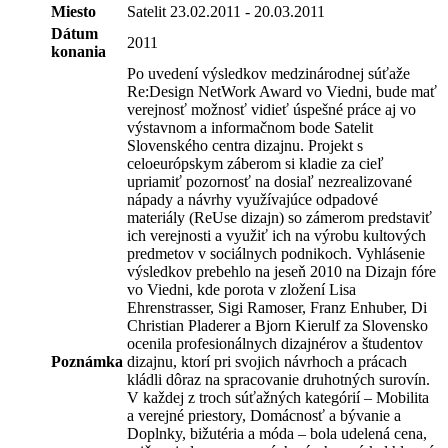
Miesto
Satelit 23.02.2011 - 20.03.2011
Dátum
2011
konania
Po uvedení výsledkov medzinárodnej súťaže
Re:Design NetWork Award vo Viedni, bude mať
verejnosť možnosť vidieť úspešné práce aj vo
výstavnom a informačnom bode Satelit
Slovenského centra dizajnu. Projekt s
celoeurópskym záberom si kladie za cieľ
upriamiť pozornosť na dosiaľ nezrealizované
nápady a návrhy využívajúce odpadové
materiály (ReUse dizajn) so zámerom predstaviť
ich verejnosti a využiť ich na výrobu kultových
predmetov v sociálnych podnikoch. Vyhlásenie
výsledkov prebehlo na jeseň 2010 na Dizajn fóre
vo Viedni, kde porota v zložení Lisa
Ehrenstrasser, Sigi Ramoser, Franz Enhuber, Di
Christian Pladerer a Bjorn Kierulf za Slovensko
ocenila profesionálnych dizajnérov a študentov
Poznámka
dizajnu, ktorí pri svojich návrhoch a prácach
kládli dôraz na spracovanie druhotných surovín.
V každej z troch súťažných kategórií – Mobilita
a verejné priestory, Domácnosť a bývanie a
Doplnky, bižutéria a móda – bola udelená cena,