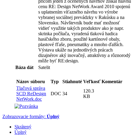
pričom jeden z ocenených návrhov získal hlavnú
cenu RE: Design NetWork Award 2010 spojenú
s uplatnením víťazného návrhu vo výrobe
vybranej sociálnej prevádzky v Rakúsku a na
Slovensku. Návštevník bude mať možnosť
vidieť využitie takých produktov ako je napr.
skrinka počítača, vyradená tlaková hadica
hasičského zboru, použité kartónové obaly,
plastové fľaše, pneumatiky a mnoho ďalších.
Výstava ukáže na jednotlivých prácach
dizajnérov aký inovačný, atraktívny a rôznorodý
môže byť RE:design.
Báza dát
Satelit
Názov súboru
Typ
Stiahnuté
Veľkosť
Komentár
Tlačová správa
120.3
SCD ReDesign
DOC
34
KB
NetWork.doc
Zobrazovacie formáty:
Úplný
Skrátený
Úplný