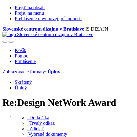
Prejsť na obsah
Prejsť na menu
Prehlásenie o webovej prístupnosti
Slovenské centrum dizajnu v Bratislave
IS DIZAJN
Košík
Pomoc
Prihlásenie
Zobrazovacie formáty:
Úplný
Skrátený
Úplný
Re:Design NetWork Award
Do košíka
Trvalý odkaz
Zdielať
Vybrané dokumenty