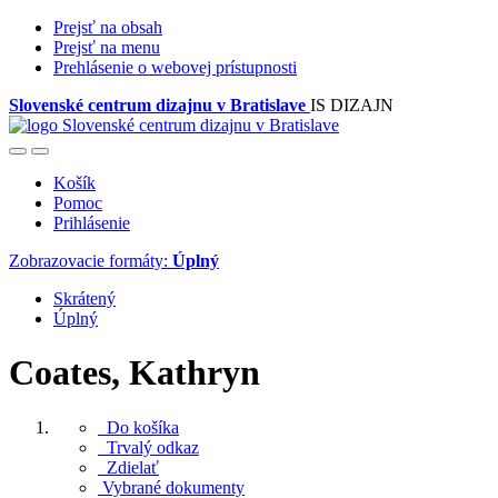
Prejsť na obsah
Prejsť na menu
Prehlásenie o webovej prístupnosti
Slovenské centrum dizajnu v Bratislave
IS DIZAJN
Košík
Pomoc
Prihlásenie
Zobrazovacie formáty:
Úplný
Skrátený
Úplný
Coates, Kathryn
Do košíka
Trvalý odkaz
Zdielať
Vybrané dokumenty