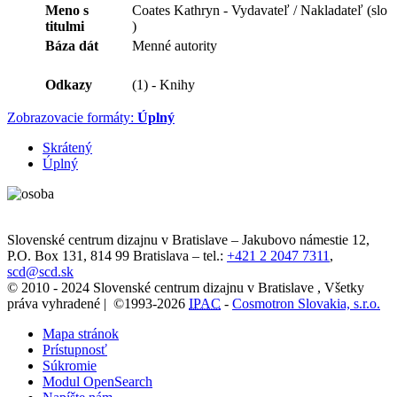
Meno s
Coates Kathryn - Vydavateľ / Nakladateľ (slo
titulmi
)
Báza dát
Menné autority
Odkazy
(1) - Knihy
Zobrazovacie formáty:
Úplný
Skrátený
Úplný
Slovenské centrum dizajnu v Bratislave
–
Jakubovo námestie 12
,
P.O. Box 131,
814 99
Bratislava
– tel.:
+421 2 2047 7311
,
scd@scd.sk
© 2010 - 2024 Slovenské centrum dizajnu v Bratislave , Všetky
práva vyhradené | ©1993-2026
IPAC
-
Cosmotron Slovakia, s.r.o.
Mapa stránok
Prístupnosť
Súkromie
Modul OpenSearch