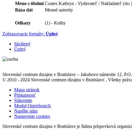
Meno s titulmi
Coates Kathryn - Vydavateľ / Nakladateľ (slo 
Báza dát
Menné autority
Odkazy
(1) - Knihy
Zobrazovacie formáty:
Úplný
Skrátený
Úplný
Slovenské centrum dizajnu v Bratislave
–
Jakubovo námestie 12
, P.O
© 2010 - 2024 Slovenské centrum dizajnu v Bratislave , Všetky pr
Mapa stránok
Prístupnosť
Súkromie
Modul OpenSearch
Napíšte nám
Nastavenie cookies
Slovenské centrum dizajnu v Bratislave je štátna príspevková organiz