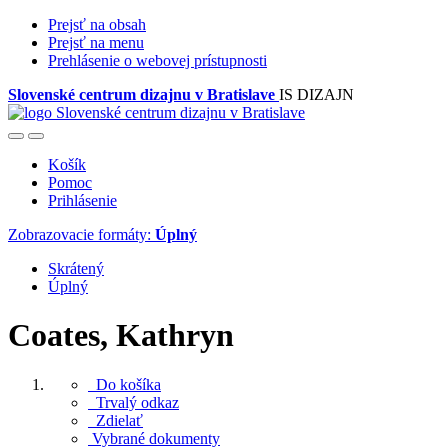
Prejsť na obsah
Prejsť na menu
Prehlásenie o webovej prístupnosti
Slovenské centrum dizajnu v Bratislave
IS DIZAJN
Košík
Pomoc
Prihlásenie
Zobrazovacie formáty:
Úplný
Skrátený
Úplný
Coates, Kathryn
Do košíka
Trvalý odkaz
Zdielať
Vybrané dokumenty