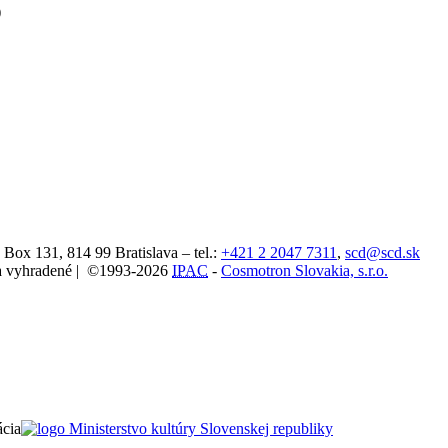
)
. Box 131,
814 99
Bratislava
– tel.:
+421 2 2047 7311
,
scd@scd.sk
áva vyhradené | ©1993-2026
IPAC
-
Cosmotron Slovakia, s.r.o.
ácia