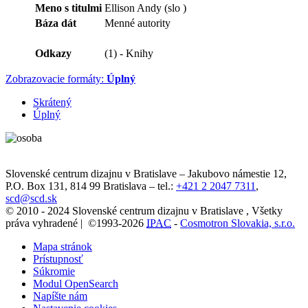
Meno s titulmi
Ellison Andy (slo )
Báza dát
Menné autority
Odkazy
(1) - Knihy
Zobrazovacie formáty:
Úplný
Skrátený
Úplný
Slovenské centrum dizajnu v Bratislave
–
Jakubovo námestie 12
,
P.O. Box 131,
814 99
Bratislava
– tel.:
+421 2 2047 7311
,
scd@scd.sk
© 2010 - 2024 Slovenské centrum dizajnu v Bratislave , Všetky
práva vyhradené | ©1993-2026
IPAC
-
Cosmotron Slovakia, s.r.o.
Mapa stránok
Prístupnosť
Súkromie
Modul OpenSearch
Napíšte nám