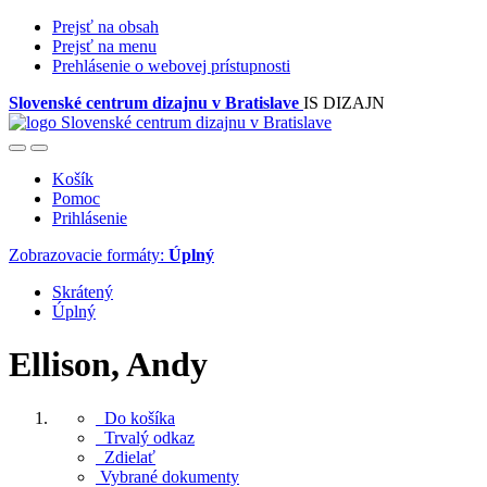
Prejsť na obsah
Prejsť na menu
Prehlásenie o webovej prístupnosti
Slovenské centrum dizajnu v Bratislave
IS DIZAJN
Košík
Pomoc
Prihlásenie
Zobrazovacie formáty:
Úplný
Skrátený
Úplný
Ellison, Andy
Do košíka
Trvalý odkaz
Zdielať
Vybrané dokumenty