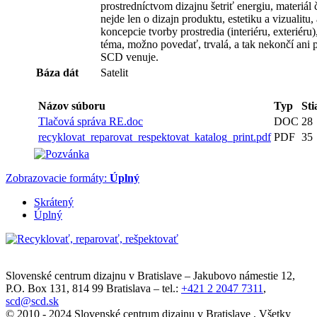
prostredníctvom dizajnu šetriť energiu, materiál 
nejde len o dizajn produktu, estetiku a vizualitu
koncepcie tvorby prostredia (interiéru, exteriéru), 
téma, možno povedať, trvalá, a tak nekončí ani p
SCD venuje.
Báza dát
Satelit
Názov súboru
Typ
Sti
Tlačová správa RE.doc
DOC
28
recyklovat_reparovat_respektovat_katalog_print.pdf
PDF
35
Zobrazovacie formáty:
Úplný
Skrátený
Úplný
Slovenské centrum dizajnu v Bratislave
–
Jakubovo námestie 12
,
P.O. Box 131,
814 99
Bratislava
– tel.:
+421 2 2047 7311
,
scd@scd.sk
© 2010 - 2024 Slovenské centrum dizajnu v Bratislave , Všetky