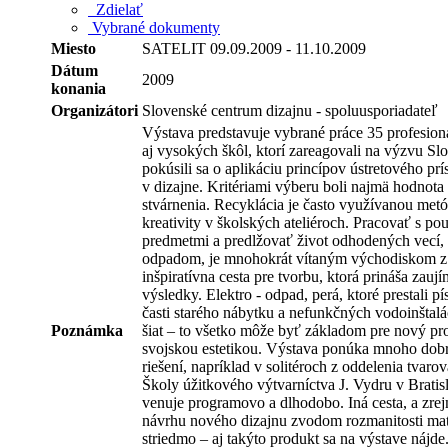
Zdielať
Vybrané dokumenty
Miesto
SATELIT 09.09.2009 - 11.10.2009
Dátum
2009
konania
Organizátori
Slovenské centrum dizajnu - spoluusporiadateľ
Výstava predstavuje vybrané práce 35 profesion
aj vysokých škôl, ktorí zareagovali na výzvu Sl
pokúsili sa o aplikáciu princípov ústretového pr
v dizajne. Kritériami výberu boli najmä hodnota 
stvárnenia. Recyklácia je často využívanou me
kreativity v školských ateliéroch. Pracovať s po
predmetmi a predlžovať život odhodených vecí, k
odpadom, je mnohokrát vítaným východiskom z 
inšpiratívna cesta pre tvorbu, ktorá prináša zau
výsledky. Elektro - odpad, perá, ktoré prestali p
časti starého nábytku a nefunkčných vodoinštal
Poznámka
šiat – to všetko môže byť základom pre nový pr
svojskou estetikou. Výstava ponúka mnoho dobr
riešení, napríklad v solitéroch z oddelenia tva
Školy úžitkového výtvarníctva J. Vydru v Bratisl
venuje programovo a dlhodobo. Iná cesta, a zrejm
návrhu nového dizajnu zvodom rozmanitosti mate
striedmo – aj takýto produkt sa na výstave nájde