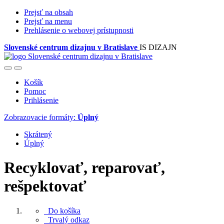
Prejsť na obsah
Prejsť na menu
Prehlásenie o webovej prístupnosti
Slovenské centrum dizajnu v Bratislave
IS DIZAJN
Košík
Pomoc
Prihlásenie
Zobrazovacie formáty:
Úplný
Skrátený
Úplný
Recyklovať, reparovať,
rešpektovať
Do košíka
Trvalý odkaz