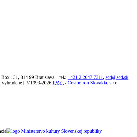
. Box 131,
814 99
Bratislava
– tel.:
+421 2 2047 7311
,
scd@scd.sk
áva vyhradené | ©1993-2026
IPAC
-
Cosmotron Slovakia, s.r.o.
ácia