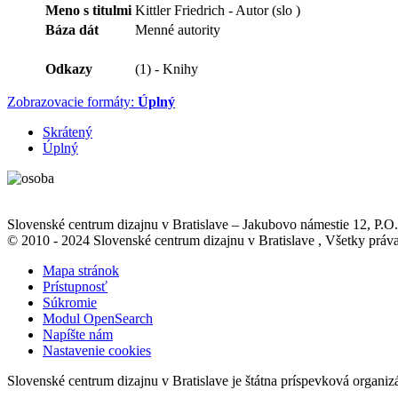
Meno s titulmi
Kittler Friedrich - Autor (slo )
Báza dát
Menné autority
Odkazy
(1) - Knihy
Zobrazovacie formáty:
Úplný
Skrátený
Úplný
Slovenské centrum dizajnu v Bratislave
–
Jakubovo námestie 12
, P.O
© 2010 - 2024 Slovenské centrum dizajnu v Bratislave , Všetky pr
Mapa stránok
Prístupnosť
Súkromie
Modul OpenSearch
Napíšte nám
Nastavenie cookies
Slovenské centrum dizajnu v Bratislave je štátna príspevková organiz