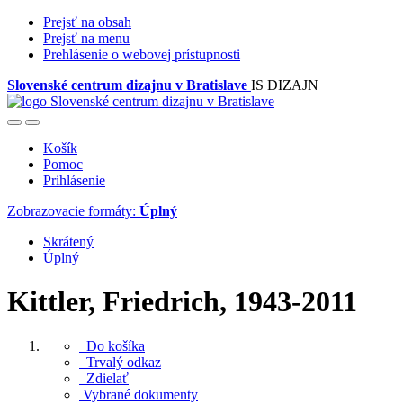
Prejsť na obsah
Prejsť na menu
Prehlásenie o webovej prístupnosti
Slovenské centrum dizajnu v Bratislave
IS DIZAJN
Košík
Pomoc
Prihlásenie
Zobrazovacie formáty:
Úplný
Skrátený
Úplný
Kittler, Friedrich, 1943-2011
Do košíka
Trvalý odkaz
Zdielať
Vybrané dokumenty