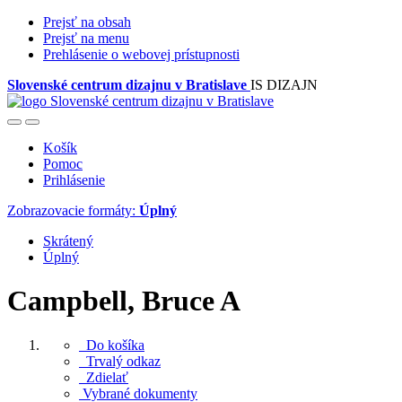
Prejsť na obsah
Prejsť na menu
Prehlásenie o webovej prístupnosti
Slovenské centrum dizajnu v Bratislave
IS DIZAJN
Košík
Pomoc
Prihlásenie
Zobrazovacie formáty:
Úplný
Skrátený
Úplný
Campbell, Bruce A
Do košíka
Trvalý odkaz
Zdielať
Vybrané dokumenty