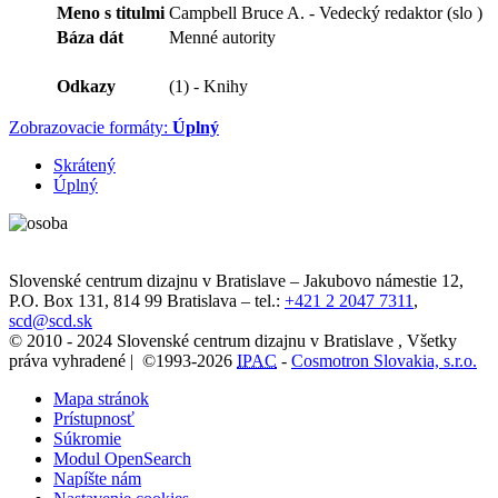
Meno s titulmi
Campbell Bruce A. - Vedecký redaktor (slo )
Báza dát
Menné autority
Odkazy
(1) - Knihy
Zobrazovacie formáty:
Úplný
Skrátený
Úplný
Slovenské centrum dizajnu v Bratislave
–
Jakubovo námestie 12
,
P.O. Box 131,
814 99
Bratislava
– tel.:
+421 2 2047 7311
,
scd@scd.sk
© 2010 - 2024 Slovenské centrum dizajnu v Bratislave , Všetky
práva vyhradené | ©1993-2026
IPAC
-
Cosmotron Slovakia, s.r.o.
Mapa stránok
Prístupnosť
Súkromie
Modul OpenSearch
Napíšte nám