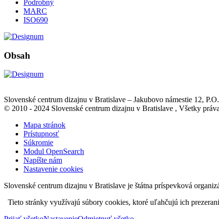
Podrobný
MARC
ISO690
Obsah
Slovenské centrum dizajnu v Bratislave
–
Jakubovo námestie 12
, P.O
© 2010 - 2024 Slovenské centrum dizajnu v Bratislave , Všetky pr
Mapa stránok
Prístupnosť
Súkromie
Modul OpenSearch
Napíšte nám
Nastavenie cookies
Slovenské centrum dizajnu v Bratislave je štátna príspevková organiz
Tieto stránky využívajú súbory cookies, ktoré uľahčujú ich prezeran
Prijať všetko
Nastavenie
Odmietnuť všetko