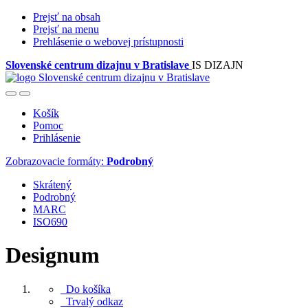
Prejsť na obsah
Prejsť na menu
Prehlásenie o webovej prístupnosti
Slovenské centrum dizajnu v Bratislave
IS DIZAJN
Košík
Pomoc
Prihlásenie
Zobrazovacie formáty:
Podrobný
Skrátený
Podrobný
MARC
ISO690
Designum
Do košíka
Trvalý odkaz