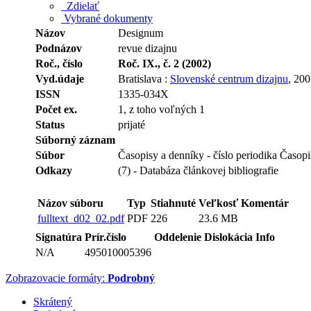
Zdielať
Vybrané dokumenty
Názov
Designum
Podnázov
revue dizajnu
Roč., číslo
Roč. IX., č. 2 (2002)
Vyd.údaje
Bratislava :
Slovenské centrum dizajnu
, 20
ISSN
1335-034X
Počet ex.
1, z toho voľných 1
Status
prijaté
Súborný záznam
Súbor
Časopisy a denníky - číslo periodika Časop
Odkazy
(7) - Databáza článkovej bibliografie
Názov súboru
Typ
Stiahnuté
Veľkosť
Komentár
fulltext_d02_02.pdf
PDF
226
23.6 MB
Signatúra
Prír.číslo
Oddelenie
Dislokácia
Info
N/A
495010005396
Zobrazovacie formáty:
Podrobný
Skrátený