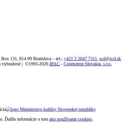
. Box 131,
814 99
Bratislava
– tel.:
+421 2 2047 7311
,
scd@scd.sk
áva vyhradené | ©1993-2026
IPAC
-
Cosmotron Slovakia, s.r.o.
ácia
ie. Ďalšie informácie o tom
ako používame cookies
.