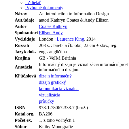
Zdielať
Vybrané dokumenty
Názov
An introduction to Information Design
Aut.údaje
autori Kathryn Coates & Andy Ellison
Autor
Coates Kathryn
Spoluautori
Ellison Andy
Vyd.údaje
London :
Laurence King
, 2014
Rozsah
208 s. : fareb. a čb. obr., 23 cm + slov., reg.
Jazyk dok.
eng - angličtina
Krajina
GB - Veľká Británia
Informačný dizajn je vizualizácia informácií pro
Anotácia
informačného dizajnu.
Kľúč.slová
dizajn informačný
dizajn grafický
komunikácia vizuálna
vizualizácia
príručky
ISBN
978-1-78067-338-7 (brož.)
Katal.org.
BA206
Počet ex.
1, z toho voľných 1
Súbor
Knihy Monografie