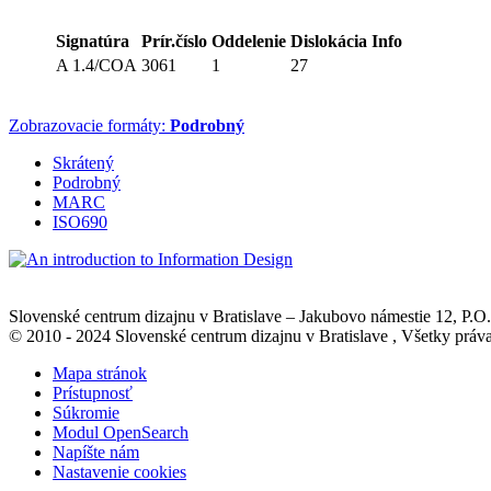
Signatúra
Prír.číslo
Oddelenie
Dislokácia
Info
A 1.4/COA
3061
1
27
Zobrazovacie formáty:
Podrobný
Skrátený
Podrobný
MARC
ISO690
Slovenské centrum dizajnu v Bratislave
–
Jakubovo námestie 12
, P.O
© 2010 - 2024 Slovenské centrum dizajnu v Bratislave , Všetky pr
Mapa stránok
Prístupnosť
Súkromie
Modul OpenSearch
Napíšte nám
Nastavenie cookies