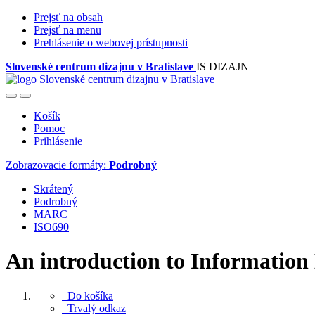
Prejsť na obsah
Prejsť na menu
Prehlásenie o webovej prístupnosti
Slovenské centrum dizajnu v Bratislave
IS DIZAJN
Košík
Pomoc
Prihlásenie
Zobrazovacie formáty:
Podrobný
Skrátený
Podrobný
MARC
ISO690
An introduction to Information
Do košíka
Trvalý odkaz