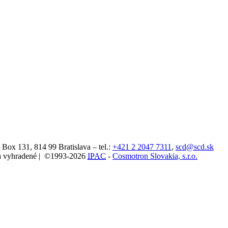
. Box 131,
814 99
Bratislava
– tel.:
+421 2 2047 7311
,
scd@scd.sk
áva vyhradené | ©1993-2026
IPAC
-
Cosmotron Slovakia, s.r.o.