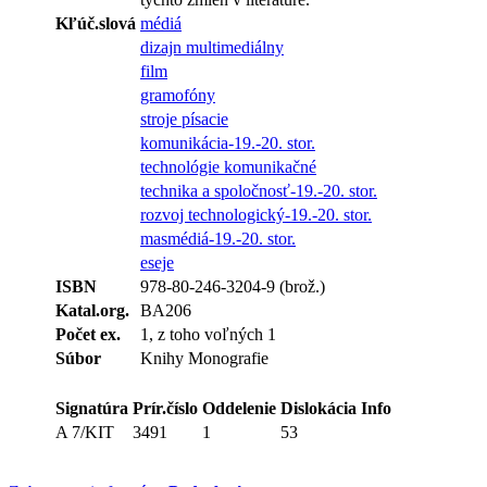
Kľúč.slová
médiá
dizajn multimediálny
film
gramofóny
stroje písacie
komunikácia-19.-20. stor.
technológie komunikačné
technika a spoločnosť-19.-20. stor.
rozvoj technologický-19.-20. stor.
masmédiá-19.-20. stor.
eseje
ISBN
978-80-246-3204-9 (brož.)
Katal.org.
BA206
Počet ex.
1, z toho voľných 1
Súbor
Knihy Monografie
Signatúra
Prír.číslo
Oddelenie
Dislokácia
Info
A 7/KIT
3491
1
53