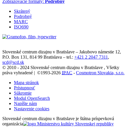
Zobrazovacie formáty:
Podrobný
Skrátený
Podrobný
MARC
ISO690
Slovenské centrum dizajnu v Bratislave
–
Jakubovo námestie 12
,
P.O. Box 131,
814 99
Bratislava
– tel.:
+421 2 2047 7311
,
scd@scd.sk
© 2010 - 2024 Slovenské centrum dizajnu v Bratislave , Všetky
práva vyhradené | ©1993-2026
IPAC
-
Cosmotron Slovakia, s.r.o.
Mapa stránok
Prístupnosť
Súkromie
Modul OpenSearch
Napíšte nám
Nastavenie cookies
Slovenské centrum dizajnu v Bratislave je štátna príspevková
organizácia