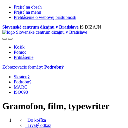
Prejsť na obsah
Prejsť na menu
Prehlásenie o webovej prístupnosti
Slovenské centrum dizajnu v Bratislave
IS DIZAJN
Košík
Pomoc
Prihlásenie
Zobrazovacie formáty:
Podrobný
Skrátený
Podrobný
MARC
ISO690
Gramofon, film, typewriter
Do košíka
Trvalý odkaz