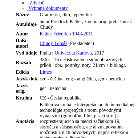
Zdielať
Vybrané dokumenty
Názov
Gramofon, film, typewriter
autor Friedrich Kittler; z nem. orig. prel. Tomáš
Aut.údaje
Chudý
Autor
Kittler Friedrich 1943-2011
Ďalší
Chudý Tomáš
(Prekladateľ)
autori
Vyd.údaje
Praha :
Univerzita Karlova
, 2017
386 s., 16 nečíslovaných strán obrazových
Rozsah
príloh : obr., portréty, noty, 21 cm + bibliogr.
Edícia
Limes
Jazyk dok.
cze - čeština, eng - angličtina, ger - nemčina
Jazyk
ger - nemčina
orig.
Krajina
CZ - Česká republika
Kittlerova kniha je interpretáciou dejín mediálnej
technológie spojených s tromi pôvodnými
vynálezmi (gramofón, film, písací stroj) a
Anotácia
rozprestierajúcich sa medzi začiatkom 19.
storočia a súčasnosťou, ale aj zmapovaním
možností z nich odvodených, najmä reflexiou
týchto zmien v literatúre.