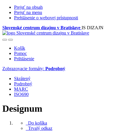
Prejsť na obsah
Prejsť na menu
Prehlásenie o webovej prístupnosti
Slovenské centrum dizajnu v Bratislave
IS DIZAJN
Košík
Pomoc
Prihlásenie
Zobrazovacie formáty:
Podrobný
Skrátený
Podrobný
MARC
ISO690
Designum
Do košíka
Trvalý odkaz