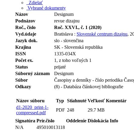
Zdielať
Vybrané dokumenty
Názov
Designum
Podnázov
revue dizajnu
Roč., číslo
Roč. XXVI., č. 1 (2020)
Vyd.údaje
Bratislava :
Slovenské centrum dizajnu
, 2
Jazyk dok.
slo - slovenčina
Krajina
SK - Slovenská republika
ISSN
1335-034X
Počet ex.
1, z toho voľných 1
Status
prijaté
Súborný záznam
Designum
Súbor
Časopisy a denníky - číslo periodika Časo
Odkazy
(8) - Databáza článkovej bibliografie
Názov súboru
Typ
Stiahnuté
Veľkosť
Komentár
d1-2020_print-1-
PDF
248
29.7 MB
compressed.pdf
Signatúra
Prír.číslo
Oddelenie
Dislokácia
Info
N/A
495010013118