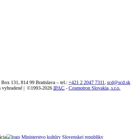
. Box 131,
814 99
Bratislava
– tel.:
+421 2 2047 7311
,
scd@scd.sk
áva vyhradené | ©1993-2026
IPAC
-
Cosmotron Slovakia, s.r.o.
ácia