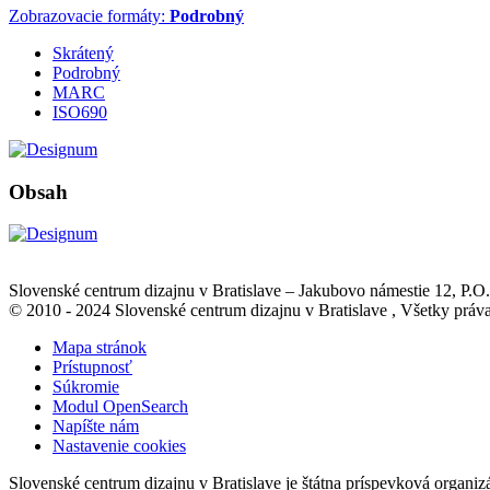
Zobrazovacie formáty:
Podrobný
Skrátený
Podrobný
MARC
ISO690
Obsah
Slovenské centrum dizajnu v Bratislave
–
Jakubovo námestie 12
, P.O
© 2010 - 2024 Slovenské centrum dizajnu v Bratislave , Všetky pr
Mapa stránok
Prístupnosť
Súkromie
Modul OpenSearch
Napíšte nám
Nastavenie cookies
Slovenské centrum dizajnu v Bratislave je štátna príspevková organiz