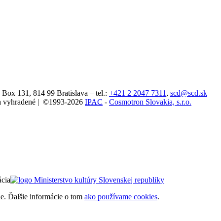
. Box 131,
814 99
Bratislava
– tel.:
+421 2 2047 7311
,
scd@scd.sk
áva vyhradené | ©1993-2026
IPAC
-
Cosmotron Slovakia, s.r.o.
ácia
ie. Ďalšie informácie o tom
ako používame cookies
.