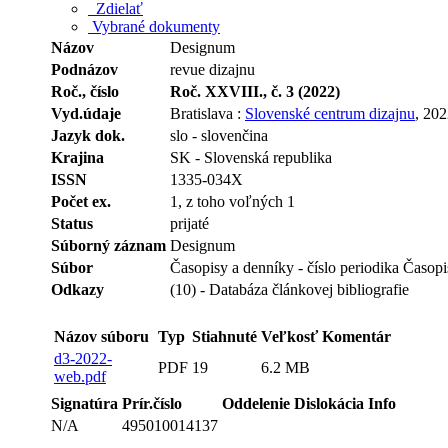
Zdielať
Vybrané dokumenty
Názov
Designum
Podnázov
revue dizajnu
Roč., číslo
Roč. XXVIII., č. 3 (2022)
Vyd.údaje
Bratislava :
Slovenské centrum dizajnu
, 20
Jazyk dok.
slo - slovenčina
Krajina
SK - Slovenská republika
ISSN
1335-034X
Počet ex.
1, z toho voľných 1
Status
prijaté
Súborný záznam
Designum
Súbor
Časopisy a denníky - číslo periodika Časop
Odkazy
(10) - Databáza článkovej bibliografie
Názov súboru
Typ
Stiahnuté
Veľkosť
Komentár
d3-2022-
PDF
19
6.2 MB
web.pdf
Signatúra
Prír.číslo
Oddelenie
Dislokácia
Info
N/A
495010014137