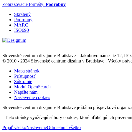
Zobrazovacie formáty:
Podrobný
Skrátený
Podrobný
MARC
ISO690
Slovenské centrum dizajnu v Bratislave
–
Jakubovo námestie 12
, P.O
© 2010 - 2024 Slovenské centrum dizajnu v Bratislave , Všetky pr
Mapa stránok
Prístupnosť
Súkromie
Modul OpenSearch
Napíšte nám
Nastavenie cookies
Slovenské centrum dizajnu v Bratislave je štátna príspevková organiz
Tieto stránky využívajú súbory cookies, ktoré uľahčujú ich prezeran
Prijať všetko
Nastavenie
Odmietnuť všetko