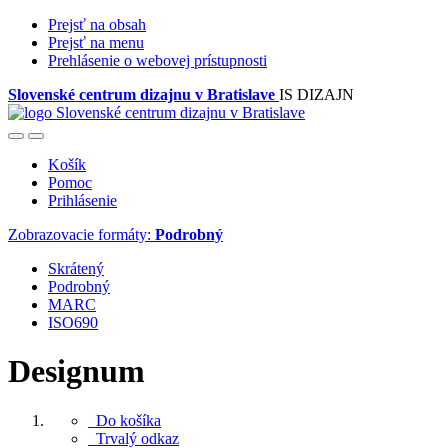
Prejsť na obsah
Prejsť na menu
Prehlásenie o webovej prístupnosti
Slovenské centrum dizajnu v Bratislave
IS DIZAJN
Košík
Pomoc
Prihlásenie
Zobrazovacie formáty:
Podrobný
Skrátený
Podrobný
MARC
ISO690
Designum
Do košíka
Trvalý odkaz