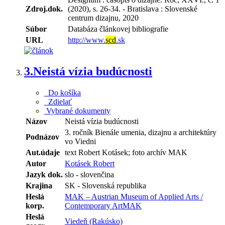
Zdroj.dok.
(2020), s. 26-34. - Bratislava : Slovenské
centrum dizajnu, 2020
Súbor
Databáza článkovej bibliografie
URL
http://www.
scd
.sk
3.
Neistá vízia budúcnosti
Do košíka
Zdielať
Vybrané dokumenty
Názov
Neistá vízia budúcnosti
3. ročník Bienále umenia, dizajnu a architektúry
Podnázov
vo Viedni
Aut.údaje
text Robert Kotásek; foto archív MAK
Autor
Kotásek Robert
Jazyk dok.
slo - slovenčina
Krajina
SK - Slovenská republika
Heslá
MAK – Austrian Museum of Applied Arts /
korp.
Contemporary ArtMAK
Heslá
Viedeň (Rakúsko)