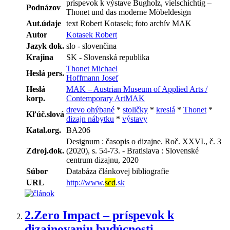
príspevok k výstave Bugholz, vielschichtig –
Podnázov
Thonet und das moderne Möbeldesign
Aut.údaje
text Robert Kotasek; foto archív MAK
Autor
Kotasek Robert
Jazyk dok.
slo - slovenčina
Krajina
SK - Slovenská republika
Thonet Michael
Heslá pers.
Hoffmann Josef
Heslá
MAK – Austrian Museum of Applied Arts /
korp.
Contemporary ArtMAK
drevo ohýbané
*
stoličky
*
kreslá
*
Thonet
*
Kľúč.slová
dizajn nábytku
*
výstavy
Katal.org.
BA206
Designum : časopis o dizajne. Roč. XXVI., č. 3
Zdroj.dok.
(2020), s. 54-73. - Bratislava : Slovenské
centrum dizajnu, 2020
Súbor
Databáza článkovej bibliografie
URL
http://www.
scd
.sk
2.
Zero Impact – príspevok k
dizajnovaniu budúcnosti