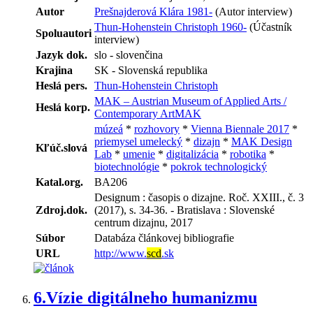
Autor
Prešnajderová Klára 1981-
(Autor interview)
Thun-Hohenstein Christoph 1960-
(Účastník
Spoluautori
interview)
Jazyk dok.
slo - slovenčina
Krajina
SK - Slovenská republika
Heslá pers.
Thun-Hohenstein Christoph
MAK – Austrian Museum of Applied Arts /
Heslá korp.
Contemporary ArtMAK
múzeá
*
rozhovory
*
Vienna Biennale 2017
*
priemysel umelecký
*
dizajn
*
MAK Design
Kľúč.slová
Lab
*
umenie
*
digitalizácia
*
robotika
*
biotechnológie
*
pokrok technologický
Katal.org.
BA206
Designum : časopis o dizajne. Roč. XXIII., č. 3
Zdroj.dok.
(2017), s. 34-36. - Bratislava : Slovenské
centrum dizajnu, 2017
Súbor
Databáza článkovej bibliografie
URL
http://www.
scd
.sk
6.
Vízie digitálneho humanizmu