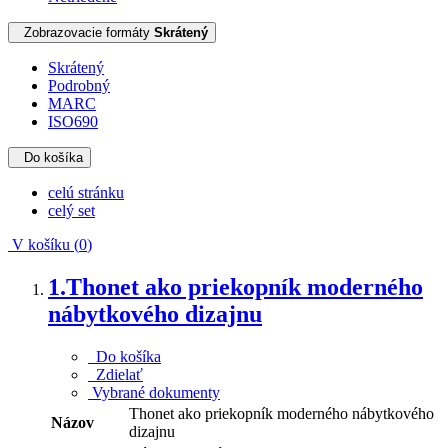
Zobrazovacie formáty
Skrátený
Skrátený
Podrobný
MARC
ISO690
Do košíka
celú stránku
celý set
V košíku (
0
)
1.
Thonet ako priekopník moderného
nábytkového dizajnu
Do košíka
Zdielať
Vybrané dokumenty
Thonet ako priekopník moderného nábytkového
Názov
dizajnu