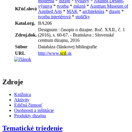
moderna
*
dizajn
*
výstavy
*
Against Design-
výstava
*
tvorba
*
múzeá
*
Austrian Museum of
Kľúč.slová
Applied Arts
*
MAK
*
architektúra
*
dizajn
*
tvorba interiérová
*
stoličky
Katal.org.
BA206
Designum : časopis o dizajne. Roč. XXII., č. 1
Zdroj.dok.
(2016), s. 60-67. - Bratislava : Slovenské
centrum dizajnu, 2016
Súbor
Databáza článkovej bibliografie
URL
http://www.
scd
.sk
Zdroje
Knižnica
Aktivity
Edičná činnosť
Osobnosti a inštitúcie
Produkty dizajnu
Tematické triedenie