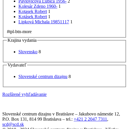
Pavlovičová Ľubica 1956-
2
Kolesár Zdeno 1960-
1
Kotasek Robert
1
Kotásek Robert
1
Lipková Michala 19851117
1
#tpl-btn-more
Krajina vydania
Slovensko
8
Vydavateľ
Slovenské centrum dizajnu
8
Rozšírené vyhľadávanie
Slovenské centrum dizajnu v Bratislave
–
Jakubovo námestie 12
,
P.O. Box 131,
814 99
Bratislava
– tel.:
+421 2 2047 7311
,
scd@scd.sk