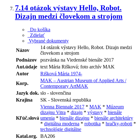
7.
14 otázok výstavy Hello, Robot.
Dizajn medzi človekom a strojom
Do košíka
Zdielať
Vybrané dokumenty
14 otázok výstavy Hello, Robot. Dizajn medzi
Názov
človekom a strojom
Podnázov
pozvánka na Viedenské bienále 2017
Aut.údaje
text Mária Rišková; foto archív MAK
Autor
Rišková Mária 1974-
MAK – Austrian Museum of Applied Arts /
Korp.
Contemporary ArtMAK
Jazyk dok.
slo - slovenčina
Krajina
SK - Slovenská republika
Vienna Biennale 2017
*
MAK
*
Múzeum
dizajnu Vitra
*
dizajn
*
výstavy
*
bienále
Kľúč.slová
umenia
*
bienále dizajnu
*
bienále architektúry
*
digitálna moderna
*
robotika
*
hračky-roboti
*
technológie digitálne
Katal.org.
BA206