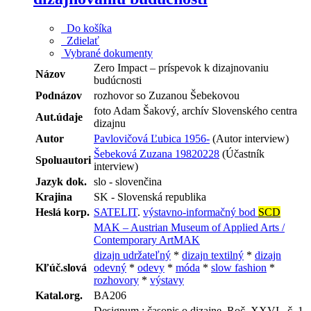
Do košíka
Zdielať
Vybrané dokumenty
Zero Impact – príspevok k dizajnovaniu
Názov
budúcnosti
Podnázov
rozhovor so Zuzanou Šebekovou
foto Adam Šakový, archív Slovenského centra
Aut.údaje
dizajnu
Autor
Pavlovičová Ľubica 1956-
(Autor interview)
Šebeková Zuzana 19820228
(Účastník
Spoluautori
interview)
Jazyk dok.
slo - slovenčina
Krajina
SK - Slovenská republika
Heslá korp.
SATELIT
.
výstavno-informačný bod
SCD
MAK – Austrian Museum of Applied Arts /
Contemporary ArtMAK
dizajn udržateľný
*
dizajn textilný
*
dizajn
Kľúč.slová
odevný
*
odevy
*
móda
*
slow fashion
*
rozhovory
*
výstavy
Katal.org.
BA206
Designum : časopis o dizajne. Roč, XXVI., č. 1