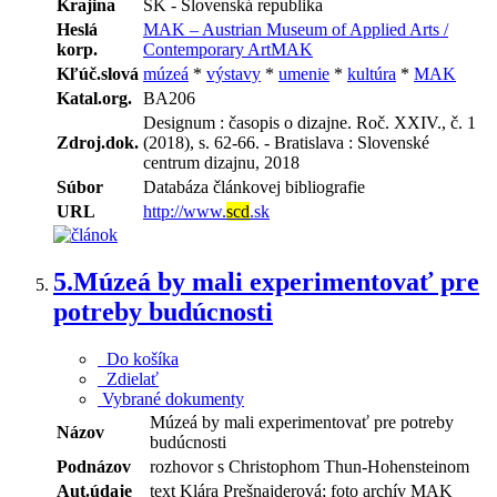
Krajina
SK - Slovenská republika
Heslá
MAK – Austrian Museum of Applied Arts /
korp.
Contemporary ArtMAK
Kľúč.slová
múzeá
*
výstavy
*
umenie
*
kultúra
*
MAK
Katal.org.
BA206
Designum : časopis o dizajne. Roč. XXIV., č. 1
Zdroj.dok.
(2018), s. 62-66. - Bratislava : Slovenské
centrum dizajnu, 2018
Súbor
Databáza článkovej bibliografie
URL
http://www.
scd
.sk
5.
Múzeá by mali experimentovať pre
potreby budúcnosti
Do košíka
Zdielať
Vybrané dokumenty
Múzeá by mali experimentovať pre potreby
Názov
budúcnosti
Podnázov
rozhovor s Christophom Thun-Hohensteinom
Aut.údaje
text Klára Prešnajderová; foto archív MAK