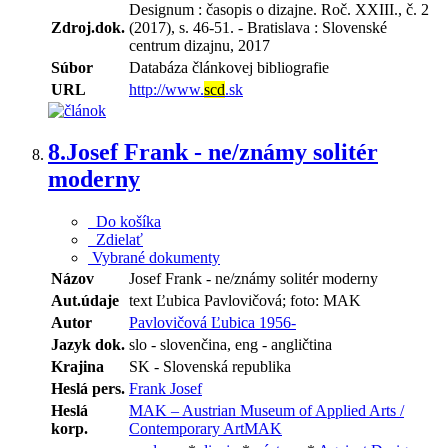
Designum : časopis o dizajne. Roč. XXIII., č. 2
Zdroj.dok.
(2017), s. 46-51. - Bratislava : Slovenské
centrum dizajnu, 2017
Súbor
Databáza článkovej bibliografie
URL
http://www.
scd
.sk
8.
Josef Frank - ne/známy solitér
moderny
Do košíka
Zdielať
Vybrané dokumenty
Názov
Josef Frank - ne/známy solitér moderny
Aut.údaje
text Ľubica Pavlovičová; foto: MAK
Autor
Pavlovičová Ľubica 1956-
Jazyk dok.
slo - slovenčina, eng - angličtina
Krajina
SK - Slovenská republika
Heslá pers.
Frank Josef
Heslá
MAK – Austrian Museum of Applied Arts /
korp.
Contemporary ArtMAK