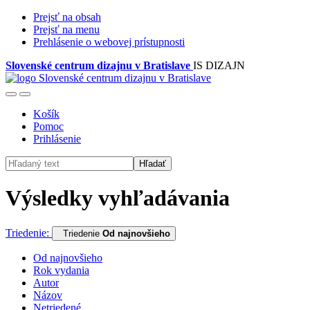
Prejsť na obsah
Prejsť na menu
Prehlásenie o webovej prístupnosti
Slovenské centrum dizajnu v Bratislave
IS DIZAJN
Košík
Pomoc
Prihlásenie
Hľadať
Výsledky vyhľadávania
Triedenie:
Triedenie
Od najnovšieho
Od najnovšieho
Rok vydania
Autor
Názov
Netriedené