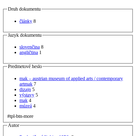
Druh dokumentu
články
8
Jazyk dokumentu
slovenčina
8
angličtina
1
Predmetové heslo
mak – austrian museum of applied arts / contemporary
artmak
7
dizajn
5
výstavy
5
mak
4
múzeá
4
#tpl-btn-more
Autor