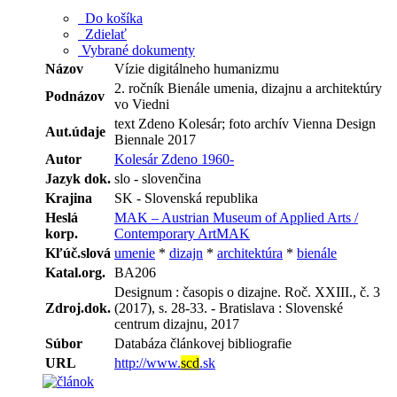
Do košíka
Zdielať
Vybrané dokumenty
Názov
Vízie digitálneho humanizmu
2. ročník Bienále umenia, dizajnu a architektúry
Podnázov
vo Viedni
text Zdeno Kolesár; foto archív Vienna Design
Aut.údaje
Biennale 2017
Autor
Kolesár Zdeno 1960-
Jazyk dok.
slo - slovenčina
Krajina
SK - Slovenská republika
Heslá
MAK – Austrian Museum of Applied Arts /
korp.
Contemporary ArtMAK
Kľúč.slová
umenie
*
dizajn
*
architektúra
*
bienále
Katal.org.
BA206
Designum : časopis o dizajne. Roč. XXIII., č. 3
Zdroj.dok.
(2017), s. 28-33. - Bratislava : Slovenské
centrum dizajnu, 2017
Súbor
Databáza článkovej bibliografie
URL
http://www.
scd
.sk