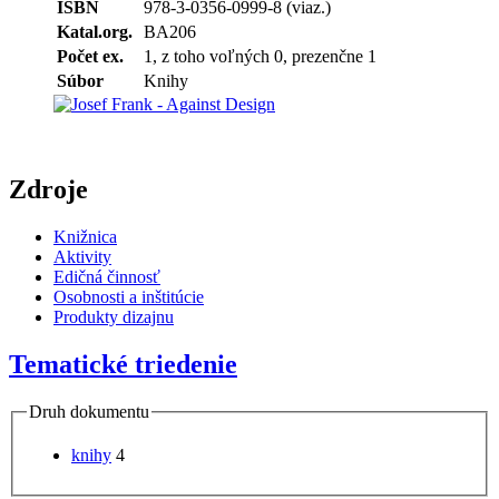
ISBN
978-3-0356-0999-8 (viaz.)
Katal.org.
BA206
Počet ex.
1, z toho voľných 0, prezenčne 1
Súbor
Knihy
Zdroje
Knižnica
Aktivity
Edičná činnosť
Osobnosti a inštitúcie
Produkty dizajnu
Tematické triedenie
Druh dokumentu
knihy
4