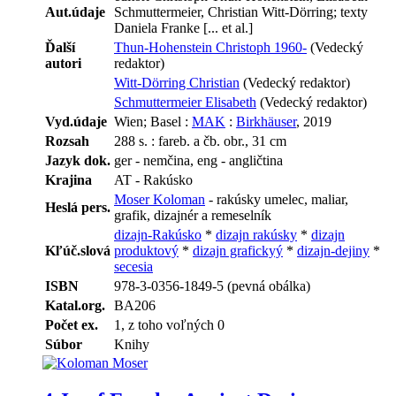
Aut.údaje
Schmuttermeier, Christian Witt-Dörring; texty
Daniela Franke [... et al.]
Ďalší
Thun-Hohenstein Christoph 1960-
(Vedecký
autori
redaktor)
Witt-Dörring Christian
(Vedecký redaktor)
Schmuttermeier Elisabeth
(Vedecký redaktor)
Vyd.údaje
Wien; Basel :
MAK
:
Birkhäuser
, 2019
Rozsah
288 s. : fareb. a čb. obr., 31 cm
Jazyk dok.
ger - nemčina, eng - angličtina
Krajina
AT - Rakúsko
Moser Koloman
- rakúsky umelec, maliar,
Heslá pers.
grafik, dizajnér a remeselník
dizajn-Rakúsko
*
dizajn rakúsky
*
dizajn
Kľúč.slová
produktový
*
dizajn grafickyý
*
dizajn-dejiny
*
secesia
ISBN
978-3-0356-1849-5 (pevná obálka)
Katal.org.
BA206
Počet ex.
1, z toho voľných 0
Súbor
Knihy