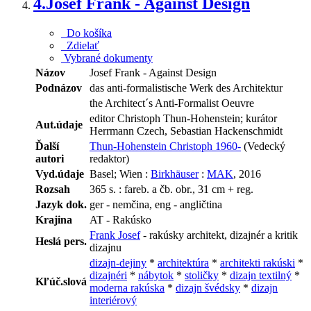
4.
Josef Frank - Against Design
Do košíka
Zdielať
Vybrané dokumenty
Názov
Josef Frank - Against Design
Podnázov
das anti-formalistische Werk des Architektur
the Architect´s Anti-Formalist Oeuvre
editor Christoph Thun-Hohenstein; kurátor
Aut.údaje
Herrmann Czech, Sebastian Hackenschmidt
Ďalší
Thun-Hohenstein Christoph 1960-
(Vedecký
autori
redaktor)
Vyd.údaje
Basel; Wien :
Birkhäuser
:
MAK
, 2016
Rozsah
365 s. : fareb. a čb. obr., 31 cm + reg.
Jazyk dok.
ger - nemčina, eng - angličtina
Krajina
AT - Rakúsko
Frank Josef
- rakúsky architekt, dizajnér a kritik
Heslá pers.
dizajnu
dizajn-dejiny
*
architektúra
*
architekti rakúski
*
dizajnéri
*
nábytok
*
stoličky
*
dizajn textilný
*
Kľúč.slová
moderna rakúska
*
dizajn švédsky
*
dizajn
interiérový