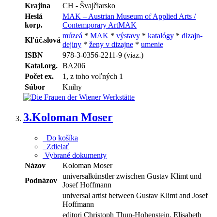
Krajina
CH - Švajčiarsko
Heslá
MAK – Austrian Museum of Applied Arts /
korp.
Contemporary ArtMAK
múzeá
*
MAK
*
výstavy
*
katalógy
*
dizajn-
Kľúč.slová
dejiny
*
ženy v dizajne
*
umenie
ISBN
978-3-0356-2211-9 (viaz.)
Katal.org.
BA206
Počet ex.
1, z toho voľných 1
Súbor
Knihy
3.
Koloman Moser
Do košíka
Zdielať
Vybrané dokumenty
Názov
Koloman Moser
universalkünstler zwischen Gustav Klimt und
Podnázov
Josef Hoffmann
universal artist between Gustav Klimt and Josef
Hoffmann
editori Christoph Thun-Hohenstein, Elisabeth