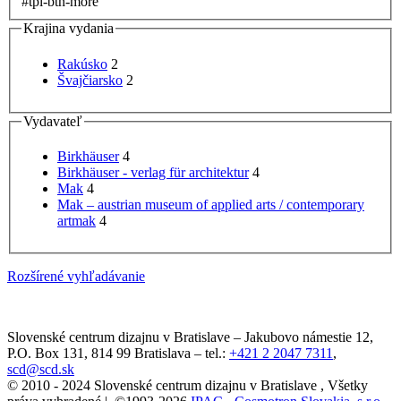
#tpl-btn-more
Krajina vydania
Rakúsko
2
Švajčiarsko
2
Vydavateľ
Birkhäuser
4
Birkhäuser - verlag für architektur
4
Mak
4
Mak – austrian museum of applied arts / contemporary
artmak
4
Rozšírené vyhľadávanie
Slovenské centrum dizajnu v Bratislave
–
Jakubovo námestie 12
,
P.O. Box 131,
814 99
Bratislava
– tel.:
+421 2 2047 7311
,
scd@scd.sk
© 2010 - 2024 Slovenské centrum dizajnu v Bratislave , Všetky