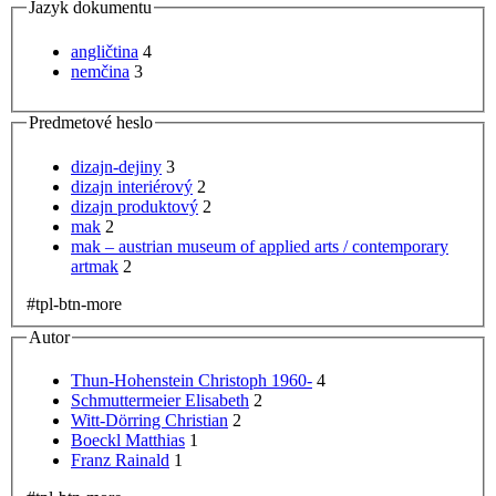
Jazyk dokumentu
angličtina
4
nemčina
3
Predmetové heslo
dizajn-dejiny
3
dizajn interiérový
2
dizajn produktový
2
mak
2
mak – austrian museum of applied arts / contemporary
artmak
2
#tpl-btn-more
Autor
Thun-Hohenstein Christoph 1960-
4
Schmuttermeier Elisabeth
2
Witt-Dörring Christian
2
Boeckl Matthias
1
Franz Rainald
1