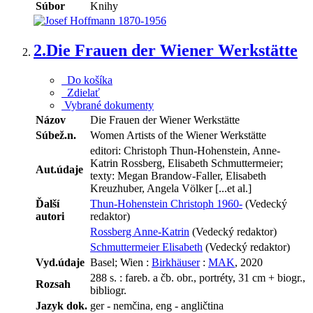
Súbor
Knihy
2.
Die Frauen der Wiener Werkstätte
Do košíka
Zdielať
Vybrané dokumenty
Názov
Die Frauen der Wiener Werkstätte
Súbež.n.
Women Artists of the Wiener Werkstätte
editori: Christoph Thun-Hohenstein, Anne-
Katrin Rossberg, Elisabeth Schmuttermeier;
Aut.údaje
texty: Megan Brandow-Faller, Elisabeth
Kreuzhuber, Angela Völker [...et al.]
Ďalší
Thun-Hohenstein Christoph 1960-
(Vedecký
autori
redaktor)
Rossberg Anne-Katrin
(Vedecký redaktor)
Schmuttermeier Elisabeth
(Vedecký redaktor)
Vyd.údaje
Basel; Wien :
Birkhäuser
:
MAK
, 2020
288 s. : fareb. a čb. obr., portréty, 31 cm + biogr.,
Rozsah
bibliogr.
Jazyk dok.
ger - nemčina, eng - angličtina