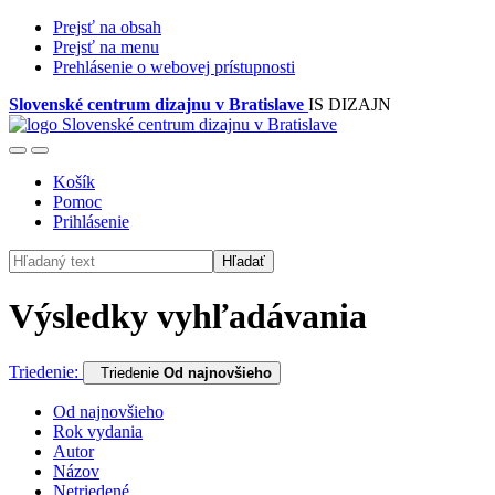
Prejsť na obsah
Prejsť na menu
Prehlásenie o webovej prístupnosti
Slovenské centrum dizajnu v Bratislave
IS DIZAJN
Košík
Pomoc
Prihlásenie
Hľadať
Výsledky vyhľadávania
Triedenie:
Triedenie
Od najnovšieho
Od najnovšieho
Rok vydania
Autor
Názov
Netriedené