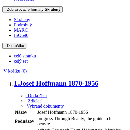
Zobrazovacie formáty
Skrátený
Skrátený
Podrobný
MARC
ISO690
Do košíka
celú stránku
celý set
V košíku (
0
)
1.
Josef Hoffmann 1870-1956
Do košíka
Zdielať
Vybrané dokumenty
Názov
Josef Hoffmann 1870-1956
progress Through Beauty; the guide to his
Podnázov
oeuvre