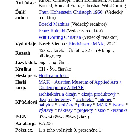
editori: Christoph Thun-Hohenstein, Matthias
Aut.údaje
Boeckl, Rainald Franz, Christian Witt-Dörring
Ďalší
Thun-Hohenstein Christoph 1960-
(Vedecký
autori
redaktor)
Boeckl Matthias
(Vedecký redaktor)
Franz Rainald
(Vedecký redaktor)
Witt-Dörring Christian
(Vedecký redaktor)
Vyd.údaje
Basel; Vienna :
Birkhäuser
:
MAK
, 2021
453 s. : fareb. a čb. obr., 32 cm + biogr.,
Rozsah
bibliogr.,reg.
Jazyk dok.
eng - angličtina
Krajina
CH - Švajčiarsko
Heslá pers.
Hoffmann Josef
Heslá
MAK – Austrian Museum of Applied Arts /
korp.
Contemporary ArtMAK
architektúra a dizajn
*
dizajn produktový
*
dizajn interiérový
*
architekti
*
interiér
*
Kľúč.slová
nábytok
*
stoličky
*
príbory
*
MAK
*
tvorba
*
výstavy
*
nákresy
*
projekty
*
sklo
*
keramika
ISBN
978-3-0356-2296-6 (viaz.)
Katal.org.
BA206
Počet ex.
1, z toho voľných 0, prezenčne 1