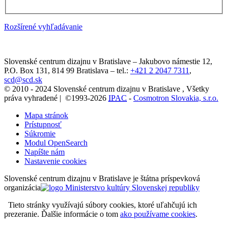
Rozšírené vyhľadávanie
Slovenské centrum dizajnu v Bratislave
–
Jakubovo námestie 12
,
P.O. Box 131,
814 99
Bratislava
– tel.:
+421 2 2047 7311
,
scd@scd.sk
© 2010 - 2024 Slovenské centrum dizajnu v Bratislave , Všetky
práva vyhradené | ©1993-2026
IPAC
-
Cosmotron Slovakia, s.r.o.
Mapa stránok
Prístupnosť
Súkromie
Modul OpenSearch
Napíšte nám
Nastavenie cookies
Slovenské centrum dizajnu v Bratislave je štátna príspevková
organizácia
Tieto stránky využívajú súbory cookies, ktoré uľahčujú ich
prezeranie. Ďalšie informácie o tom
ako používame cookies
.