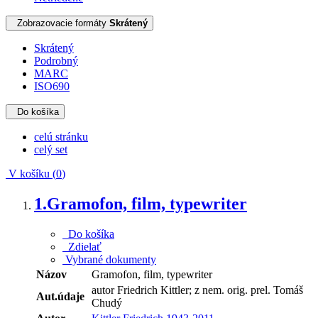
Zobrazovacie formáty
Skrátený
Skrátený
Podrobný
MARC
ISO690
Do košíka
celú stránku
celý set
V košíku (
0
)
1.
Gramofon, film, typewriter
Do košíka
Zdielať
Vybrané dokumenty
Názov
Gramofon, film, typewriter
autor Friedrich Kittler; z nem. orig. prel. Tomáš
Aut.údaje
Chudý