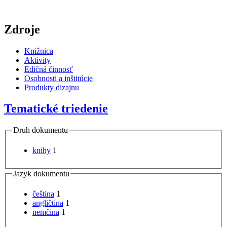
Zdroje
Knižnica
Aktivity
Edičná činnosť
Osobnosti a inštitúcie
Produkty dizajnu
Tematické triedenie
Druh dokumentu
knihy
1
Jazyk dokumentu
čeština
1
angličtina
1
nemčina
1