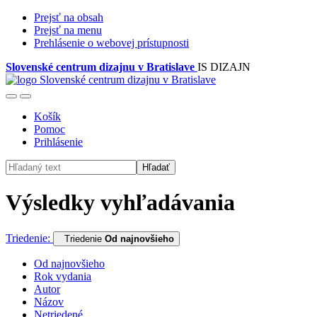
Prejsť na obsah
Prejsť na menu
Prehlásenie o webovej prístupnosti
Slovenské centrum dizajnu v Bratislave
IS DIZAJN
Košík
Pomoc
Prihlásenie
Hľadať
Výsledky vyhľadávania
Triedenie:
Triedenie
Od najnovšieho
Od najnovšieho
Rok vydania
Autor
Názov
Netriedené