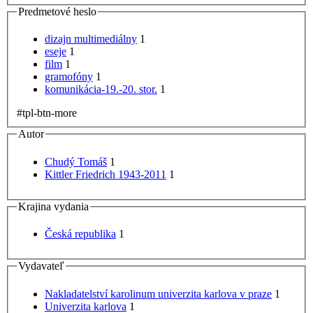
Predmetové heslo
dizajn multimediálny
1
eseje
1
film
1
gramofóny
1
komunikácia-19.-20. stor.
1
#tpl-btn-more
Autor
Chudý Tomáš
1
Kittler Friedrich 1943-2011
1
Krajina vydania
Česká republika
1
Vydavateľ
Nakladatelství karolinum univerzita karlova v praze
1
Univerzita karlova
1