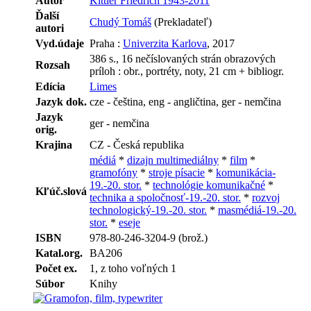
Autor
Kittler Friedrich 1943-2011
Ďalší
Chudý Tomáš
(Prekladateľ)
autori
Vyd.údaje
Praha :
Univerzita Karlova
, 2017
386 s., 16 nečíslovaných strán obrazových
Rozsah
príloh : obr., portréty, noty, 21 cm + bibliogr.
Edícia
Limes
Jazyk dok.
cze - čeština, eng - angličtina, ger - nemčina
Jazyk
ger - nemčina
orig.
Krajina
CZ - Česká republika
médiá
*
dizajn multimediálny
*
film
*
gramofóny
*
stroje písacie
*
komunikácia-
19.-20. stor.
*
technológie komunikačné
*
Kľúč.slová
technika a spoločnosť-19.-20. stor.
*
rozvoj
technologický-19.-20. stor.
*
masmédiá-19.-20.
stor.
*
eseje
ISBN
978-80-246-3204-9 (brož.)
Katal.org.
BA206
Počet ex.
1, z toho voľných 1
Súbor
Knihy