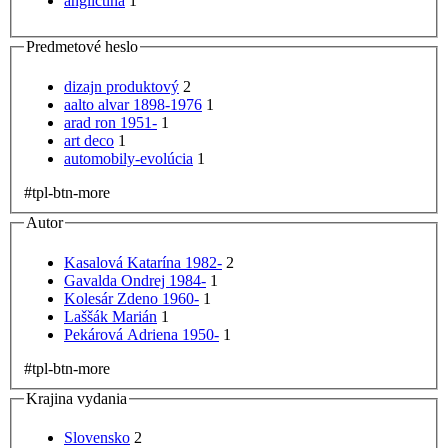
angličtina
1
Predmetové heslo
dizajn produktový
2
aalto alvar 1898-1976
1
arad ron 1951-
1
art deco
1
automobily-evolúcia
1
#tpl-btn-more
Autor
Kasalová Katarína 1982-
2
Gavalda Ondrej 1984-
1
Kolesár Zdeno 1960-
1
Laššák Marián
1
Pekárová Adriena 1950-
1
#tpl-btn-more
Krajina vydania
Slovensko
2