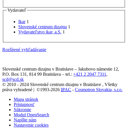
Vydavateľ
Ikar
1
Slovenské centrum dizajnu
1
Vydavateľstvo ikar, a.S.
1
Rozšírené vyhľadávanie
Slovenské centrum dizajnu v Bratislave
–
Jakubovo námestie 12
,
P.O. Box 131,
814 99
Bratislava
– tel.:
+421 2 2047 7311
,
scd@scd.sk
© 2010 - 2024 Slovenské centrum dizajnu v Bratislave , Všetky
práva vyhradené | ©1993-2026
IPAC
-
Cosmotron Slovakia, s.r.o.
Mapa stránok
Prístupnosť
Súkromie
Modul OpenSearch
Napíšte nám
Nastavenie cookies