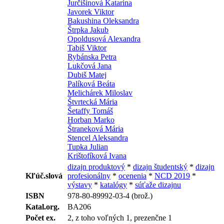
Jurčišinová Katarína
Javorek Viktor
Bakushina Oleksandra
Štrpka Jakub
Opoldusová Alexandra
Tabiš Viktor
Rybánska Petra
Lukčová Jana
Dubiš Matej
Palíková Beáta
Melichárek Miloslav
Štvrtecká Mária
Šetaffy Tomáš
Horban Marko
Štraneková Mária
Stencel Aleksandra
Tupka Julian
Krištofíková Ivana
dizajn produktový
*
dizajn študentský
*
dizajn
Kľúč.slová
profesionálny
*
ocenenia
*
NCD 2019
*
výstavy
*
katalógy
*
súťaže dizajnu
ISBN
978-80-89992-03-4 (brož.)
Katal.org.
BA206
Počet ex.
2, z toho voľných 1, prezenčne 1