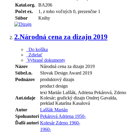
Katal.org.
BA206
Počet ex.
1, z toho voľných 0, prezenčne 1
Súbor
Knihy
2.
Národná cena za dizajn 2019
Do košíka
Zdielať
Vybrané dokumenty
Názov
Národná cena za dizajn 2019
Súbež.n.
Slovak Design Award 2019
Podnázov
produktový dizajn
product design
text Marián Laššák, Adriena Pekárová, Zdeno
Aut.údaje
Kolesár; grafický dizajn Ondrej Gavalda,
preklad Katarína Kasalová
Autor
Laššák Marián
Spoluautori
Pekárová Adriena 1950-
Ďalší autori
Kolesár Zdeno 1960-
1960-