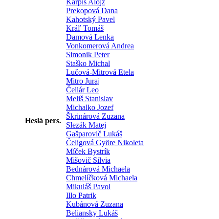
Karpiš Alojz
Prekopová Dana
Kahotský Pavel
Kráľ Tomáš
Damová Lenka
Vonkomerová Andrea
Simonik Peter
Staško Michal
Lučová-Mitrová Etela
Mitro Juraj
Čellár Leo
Meliš Stanislav
Michalko Jozef
Škrinárová Zuzana
Heslá pers.
Slezák Matej
Gašparovič Lukáš
Čeligová Györe Nikoleta
Míček Bystrík
Mišovič Silvia
Bednárová Michaela
Chmelíčková Michaela
Mikuláš Pavol
Illo Patrik
Kubánová Zuzana
Beliansky Lukáš