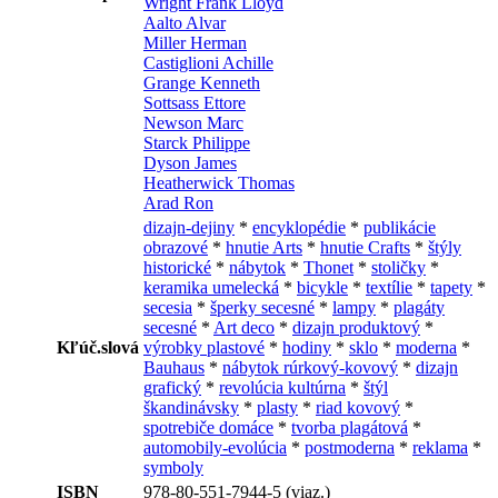
Wright Frank Lloyd
Aalto Alvar
Miller Herman
Castiglioni Achille
Grange Kenneth
Sottsass Ettore
Newson Marc
Starck Philippe
Dyson James
Heatherwick Thomas
Arad Ron
dizajn-dejiny
*
encyklopédie
*
publikácie
obrazové
*
hnutie Arts
*
hnutie Crafts
*
štýly
historické
*
nábytok
*
Thonet
*
stoličky
*
keramika umelecká
*
bicykle
*
textílie
*
tapety
*
secesia
*
šperky secesné
*
lampy
*
plagáty
secesné
*
Art deco
*
dizajn produktový
*
Kľúč.slová
výrobky plastové
*
hodiny
*
sklo
*
moderna
*
Bauhaus
*
nábytok rúrkový-kovový
*
dizajn
grafický
*
revolúcia kultúrna
*
štýl
škandinávsky
*
plasty
*
riad kovový
*
spotrebiče domáce
*
tvorba plagátová
*
automobily-evolúcia
*
postmoderna
*
reklama
*
symboly
ISBN
978-80-551-7944-5 (viaz.)