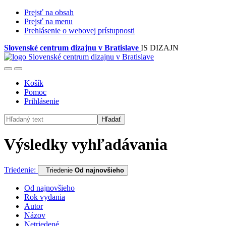
Prejsť na obsah
Prejsť na menu
Prehlásenie o webovej prístupnosti
Slovenské centrum dizajnu v Bratislave
IS DIZAJN
Košík
Pomoc
Prihlásenie
Hľadať
Výsledky vyhľadávania
Triedenie:
Triedenie
Od najnovšieho
Od najnovšieho
Rok vydania
Autor
Názov
Netriedené