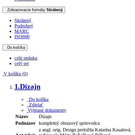
Zobrazovacie formáty
Skrátený
Skrátený
Podrobný
MARC
ISO690
Do košíka
celú stránku
celý set
V košíku (
0
)
1.
Dizajn
Do košíka
Zdielať
Vybrané dokumenty
Názov
Dizajn
Podnázov
kompletný obrazový sprievodca
z angl. orig. Design preložila Katarína Kasalová,