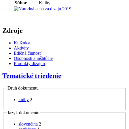
Súbor
Knihy
Zdroje
Knižnica
Aktivity
Edičná činnosť
Osobnosti a inštitúcie
Produkty dizajnu
Tematické triedenie
Druh dokumentu
knihy
2
Jazyk dokumentu
slovenčina
2