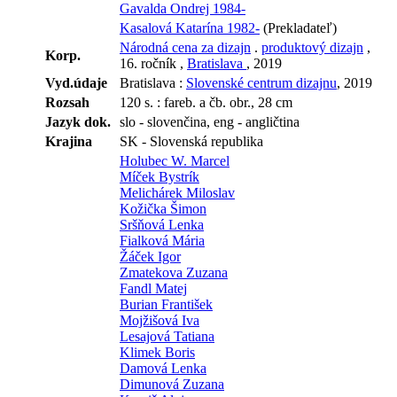
Gavalda Ondrej 1984-
Kasalová Katarína 1982-
(Prekladateľ)
Národná cena za dizajn
.
produktový dizajn
,
Korp.
16. ročník ,
Bratislava
, 2019
Vyd.údaje
Bratislava :
Slovenské centrum dizajnu
, 2019
Rozsah
120 s. : fareb. a čb. obr., 28 cm
Jazyk dok.
slo - slovenčina, eng - angličtina
Krajina
SK - Slovenská republika
Holubec W. Marcel
Míček Bystrík
Melichárek Miloslav
Kožička Šimon
Sršňová Lenka
Fialková Mária
Žáček Igor
Zmatekova Zuzana
Fandl Matej
Burian František
Mojžišová Iva
Lesajová Tatiana
Klimek Boris
Damová Lenka
Dimunová Zuzana