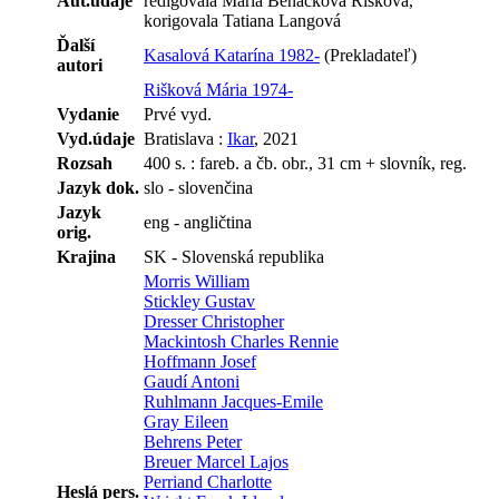
Aut.údaje
redigovala Mária Beňačková Rišková,
korigovala Tatiana Langová
Ďalší
Kasalová Katarína 1982-
(Prekladateľ)
autori
Rišková Mária 1974-
Vydanie
Prvé vyd.
Vyd.údaje
Bratislava :
Ikar
, 2021
Rozsah
400 s. : fareb. a čb. obr., 31 cm + slovník, reg.
Jazyk dok.
slo - slovenčina
Jazyk
eng - angličtina
orig.
Krajina
SK - Slovenská republika
Morris William
Stickley Gustav
Dresser Christopher
Mackintosh Charles Rennie
Hoffmann Josef
Gaudí Antoni
Ruhlmann Jacques-Emile
Gray Eileen
Behrens Peter
Breuer Marcel Lajos
Perriand Charlotte
Heslá pers.