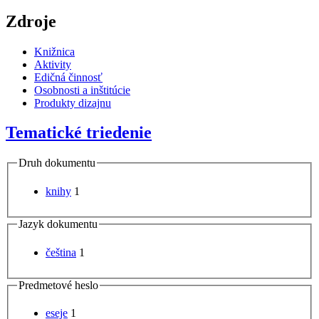
Zdroje
Knižnica
Aktivity
Edičná činnosť
Osobnosti a inštitúcie
Produkty dizajnu
Tematické triedenie
Druh dokumentu
knihy
1
Jazyk dokumentu
čeština
1
Predmetové heslo
eseje
1