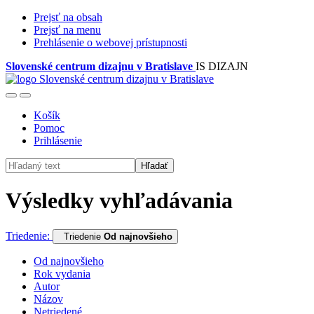
Prejsť na obsah
Prejsť na menu
Prehlásenie o webovej prístupnosti
Slovenské centrum dizajnu v Bratislave
IS DIZAJN
Košík
Pomoc
Prihlásenie
Hľadať
Výsledky vyhľadávania
Triedenie:
Triedenie
Od najnovšieho
Od najnovšieho
Rok vydania
Autor
Názov
Netriedené