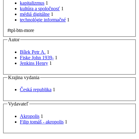
kapitalizmus
1
kultúra a spoločnosť
1
médiá digitálne
1
technológie informačné
1
#tpl-btn-more
Autor
Bílek Petr A.
1
Fiske John 1939-
1
Jenkins Henry
1
Krajina vydania
Česká republika
1
Vydavateľ
Akropolis
1
Filip tomáš - akropolis
1