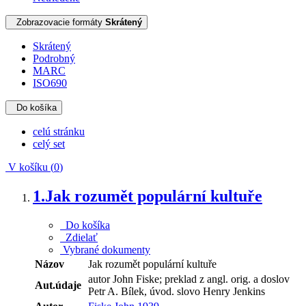
Zobrazovacie formáty
Skrátený
Skrátený
Podrobný
MARC
ISO690
Do košíka
celú stránku
celý set
V košíku (
0
)
1.
Jak rozumět populární kultuře
Do košíka
Zdielať
Vybrané dokumenty
Názov
Jak rozumět populární kultuře
autor John Fiske; preklad z angl. orig. a doslov
Aut.údaje
Petr A. Bílek, úvod. slovo Henry Jenkins