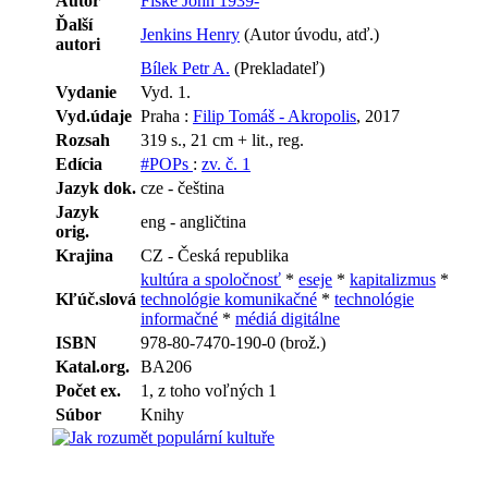
Autor
Fiske John 1939-
Ďalší
Jenkins Henry
(Autor úvodu, atď.)
autori
Bílek Petr A.
(Prekladateľ)
Vydanie
Vyd. 1.
Vyd.údaje
Praha :
Filip Tomáš - Akropolis
, 2017
Rozsah
319 s., 21 cm + lit., reg.
Edícia
#POPs
:
zv. č. 1
Jazyk dok.
cze - čeština
Jazyk
eng - angličtina
orig.
Krajina
CZ - Česká republika
kultúra a spoločnosť
*
eseje
*
kapitalizmus
*
Kľúč.slová
technológie komunikačné
*
technológie
informačné
*
médiá digitálne
ISBN
978-80-7470-190-0 (brož.)
Katal.org.
BA206
Počet ex.
1, z toho voľných 1
Súbor
Knihy