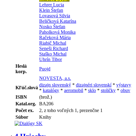
Lehrer Lucia
Klein Štefan
Lovasová Silvia
Beličková Katarína
Nosko Štefan
Paholková Monika
Račeková Mária
Riabič Michal
Seneši Richard
Staško Michal
Uhrín Tibor
Heslá
Puojd
korp.
NOVESTA, a.s.
dizajn slovenský
*
dizajnéri slovenskí
*
výstavy
Kľúč.slová
*
katalógy
*
aeromobil
*
sklo
*
stoličky
*
obuv
ISBN
(brož.)
Katal.org.
BA206
Počet ex.
2, z toho voľných 1, prezenčne 1
Súbor
Knihy