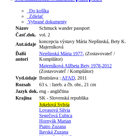
Do košíka
Zdielať
Vybrané dokumenty
Názov
Schmuck wander passport
Časť.dok.
vol. 2
koncepcia výstavy Mária Nepšinská, Bety K.
Aut.údaje
Majerníková
Ďalší
Nepšinská Mária 1977-
(Zostavovateľ /
autori
Kompilátor)
Majerníková Alžbeta Bety 1978-2012
(Zostavovateľ / Kompilátor)
Vyd.údaje
Bratislava :
AFAD
, 2011
Rozsah
63 s. : fareb. a čb. obr., 21 cm
Jazyk dok.
eng - angličtina
Krajina
SK - Slovenská republika
Jokelová Sylvia
Lovasová Silvia
Segečová Ľubica
Hornyák Marian
Piatro Zuzana
Ilavská Zuzana