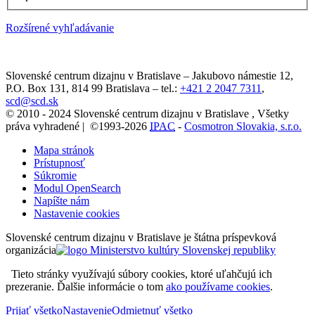
Rozšírené vyhľadávanie
Slovenské centrum dizajnu v Bratislave
–
Jakubovo námestie 12
,
P.O. Box 131,
814 99
Bratislava
– tel.:
+421 2 2047 7311
,
scd@scd.sk
© 2010 - 2024 Slovenské centrum dizajnu v Bratislave , Všetky
práva vyhradené | ©1993-2026
IPAC
-
Cosmotron Slovakia, s.r.o.
Mapa stránok
Prístupnosť
Súkromie
Modul OpenSearch
Napíšte nám
Nastavenie cookies
Slovenské centrum dizajnu v Bratislave je štátna príspevková
organizácia
Tieto stránky využívajú súbory cookies, ktoré uľahčujú ich
prezeranie. Ďalšie informácie o tom
ako používame cookies
.
Prijať všetko
Nastavenie
Odmietnuť všetko