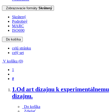
Zobrazovacie formáty
Skrátený
Skrátený
Podrobný
MARC
ISO690
Do košíka
celú stránku
celý set
V košíku (
0
)
1
#
1.
Od art dizajnu k experimentálnemu
dizajnu.
Do košíka
Zdielať