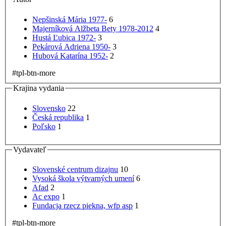
Nepšinská Mária 1977-
6
Majerníková Alžbeta Bety 1978-2012
4
Hustá Ľubica 1972-
3
Pekárová Adriena 1950-
3
Hubová Katarína 1952-
2
#tpl-btn-more
Krajina vydania
Slovensko
22
Česká republika
1
Poľsko
1
Vydavateľ
Slovenské centrum dizajnu
10
Vysoká škola výtvarných umení
6
Afad
2
Ac expo
1
Fundacja rzecz piekna, wfp asp
1
#tpl-btn-more