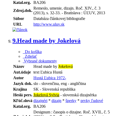
Katal.org.
BA206
Remeslo, umenie, dizajn. Roč. XIV., č. 3
Zdroj.dok.
(2013), s. 32-33. - Bratislava : ÚĽUV, 2013
Súbor
Databáza článkovej bibliografie
URL
http://www.uluv.sk
9.
Head made by Jokelová
Do košíka
Zdielať
Vybrané dokumenty
Názov
Head made by
Jokelová
Aut.údaje
text Ľubica Hustá
Autor
Hustá Ľubica 1972-
Jazyk dok.
slo - slovenčina, eng - angličtina
Krajina
SK - Slovenská republika
Heslá pers.
Jokelová Sylvia
- slovenská dizajnérka
Kľúč.slová
dizajnéri
*
dizajn
*
šperky
*
prvky ľudové
Katal.org.
BA206
Designum : časopis o dizajne. Roč. XVII., č. 5