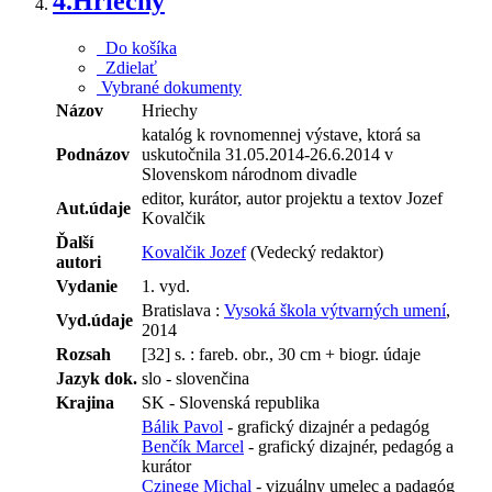
4.
Hriechy
Do košíka
Zdielať
Vybrané dokumenty
Názov
Hriechy
katalóg k rovnomennej výstave, ktorá sa
Podnázov
uskutočnila 31.05.2014-26.6.2014 v
Slovenskom národnom divadle
editor, kurátor, autor projektu a textov Jozef
Aut.údaje
Kovalčik
Ďalší
Kovalčik Jozef
(Vedecký redaktor)
autori
Vydanie
1. vyd.
Bratislava :
Vysoká škola výtvarných umení
,
Vyd.údaje
2014
Rozsah
[32] s. : fareb. obr., 30 cm + biogr. údaje
Jazyk dok.
slo - slovenčina
Krajina
SK - Slovenská republika
Bálik Pavol
- grafický dizajnér a pedagóg
Benčík Marcel
- grafický dizajnér, pedagóg a
kurátor
Czinege Michal
- vizuálny umelec a padagóg