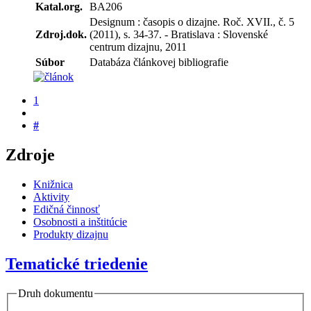
Katal.org.
BA206
Designum : časopis o dizajne. Roč. XVII., č. 5
Zdroj.dok.
(2011), s. 34-37. - Bratislava : Slovenské
centrum dizajnu, 2011
Súbor
Databáza článkovej bibliografie
1
#
Zdroje
Knižnica
Aktivity
Edičná činnosť
Osobnosti a inštitúcie
Produkty dizajnu
Tematické triedenie
Druh dokumentu