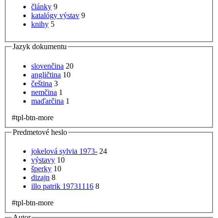
články
9
katalógy výstav
9
knihy
5
Jazyk dokumentu
slovenčina
20
angličtina
10
čeština
3
nemčina
1
maďarčina
1
#tpl-btn-more
Predmetové heslo
jokelová sylvia 1973-
24
výstavy
10
šperky
10
dizajn
8
illo patrik 19731116
8
#tpl-btn-more
Autor