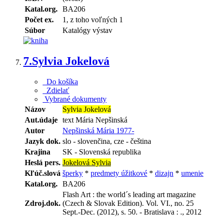
Katal.org.
BA206
Počet ex.
1, z toho voľných 1
Súbor
Katalógy výstav
7.
Sylvia Jokelová
Do košíka
Zdielať
Vybrané dokumenty
Názov
Sylvia Jokelová
Aut.údaje
text Mária Nepšinská
Autor
Nepšinská Mária 1977-
Jazyk dok.
slo - slovenčina, cze - čeština
Krajina
SK - Slovenská republika
Heslá pers.
Jokelová Sylvia
Kľúč.slová
šperky
*
predmety úžitkové
*
dizajn
*
umenie
Katal.org.
BA206
Flash Art : the world´s leading art magazine
Zdroj.dok.
(Czech & Slovak Edition). Vol. VI., no. 25
Sept.-Dec. (2012), s. 50. - Bratislava : ., 2012