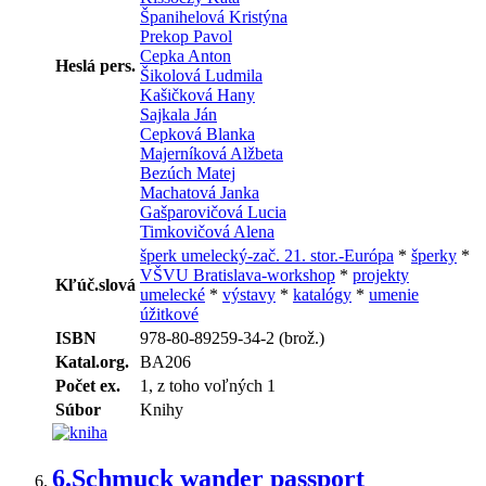
Španihelová Kristýna
Prekop Pavol
Cepka Anton
Heslá pers.
Šikolová Ludmila
Kašičková Hany
Sajkala Ján
Cepková Blanka
Majerníková Alžbeta
Bezúch Matej
Machatová Janka
Gašparovičová Lucia
Timkovičová Alena
šperk umelecký-zač. 21. stor.-Európa
*
šperky
*
VŠVU Bratislava-workshop
*
projekty
Kľúč.slová
umelecké
*
výstavy
*
katalógy
*
umenie
úžitkové
ISBN
978-80-89259-34-2 (brož.)
Katal.org.
BA206
Počet ex.
1, z toho voľných 1
Súbor
Knihy
6.
Schmuck wander passport