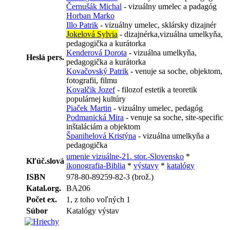
Černušák Michal
- vizuálny umelec a padagóg
Horban Marko
Illo Patrik
- vizuálny umelec, sklársky dizajnér
Jokelová Sylvia
- dizajnérka,vizuálna umelkyňa,
pedagogička a kurátorka
Kenderová Dorota
- vizuálna umelkyňa,
Heslá pers.
pedagogička a kurátorka
Kovačovský Patrik
- venuje sa soche, objektom,
fotografii, filmu
Kovalčik Jozef
- filozof estetik a teoretik
populárnej kultúry
Piaček Martin
- vizuálny umelec, pedagóg
Podmanická Mira
- venuje sa soche, site-specific
inštaláciám a objektom
Španihelová Kristýna
- vizuálna umelkyňa a
pedagogička
umenie vizuálne-21. stor.-Slovensko
*
Kľúč.slová
ikonografia-Biblia
*
výstavy
*
katalógy
ISBN
978-80-89259-82-3 (brož.)
Katal.org.
BA206
Počet ex.
1, z toho voľných 1
Súbor
Katalógy výstav