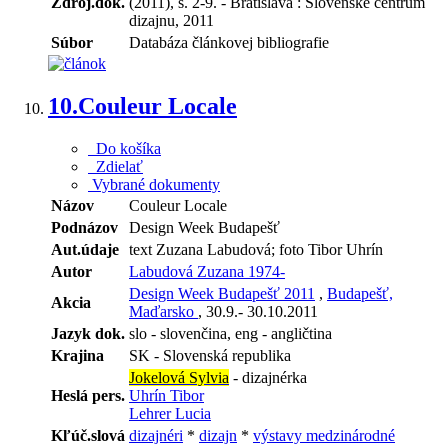
Zdroj.dok.
(2011), s. 2-9. - Bratislava : Slovenské centrum
dizajnu, 2011
Súbor
Databáza článkovej bibliografie
10.
Couleur Locale
Do košíka
Zdielať
Vybrané dokumenty
Názov
Couleur Locale
Podnázov
Design Week Budapešť
Aut.údaje
text Zuzana Labudová; foto Tibor Uhrín
Autor
Labudová Zuzana 1974-
Design Week Budapešť 2011
,
Budapešť,
Akcia
Maďarsko
, 30.9.- 30.10.2011
Jazyk dok.
slo - slovenčina, eng - angličtina
Krajina
SK - Slovenská republika
Jokelová Sylvia
- dizajnérka
Heslá pers.
Uhrín Tibor
Lehrer Lucia
Kľúč.slová
dizajnéri
*
dizajn
*
výstavy medzinárodné