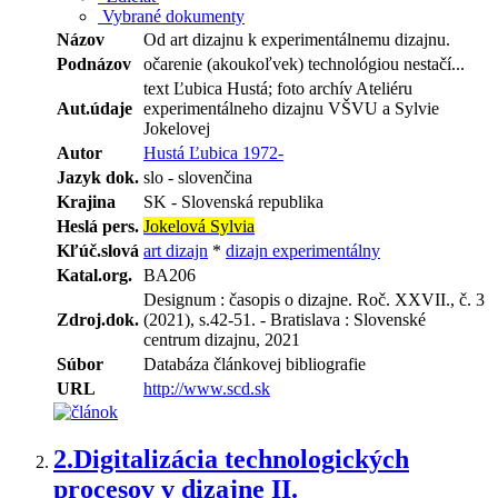
Vybrané dokumenty
Názov
Od art dizajnu k experimentálnemu dizajnu.
Podnázov
očarenie (akoukoľvek) technológiou nestačí...
text Ľubica Hustá; foto archív Ateliéru
Aut.údaje
experimentálneho dizajnu VŠVU a Sylvie
Jokelovej
Autor
Hustá Ľubica 1972-
Jazyk dok.
slo - slovenčina
Krajina
SK - Slovenská republika
Heslá pers.
Jokelová Sylvia
Kľúč.slová
art dizajn
*
dizajn experimentálny
Katal.org.
BA206
Designum : časopis o dizajne. Roč. XXVII., č. 3
Zdroj.dok.
(2021), s.42-51. - Bratislava : Slovenské
centrum dizajnu, 2021
Súbor
Databáza článkovej bibliografie
URL
http://www.scd.sk
2.
Digitalizácia technologických
procesov v dizajne II.