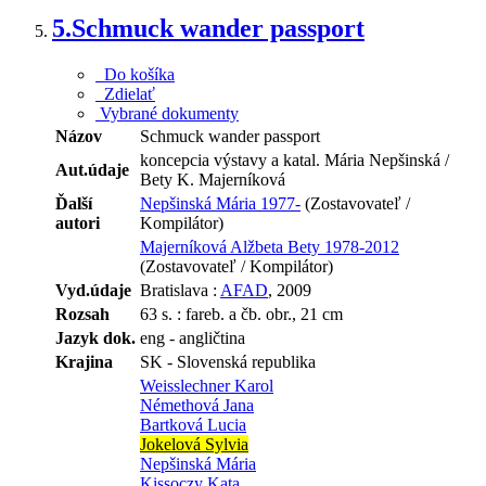
5.
Schmuck wander passport
Do košíka
Zdielať
Vybrané dokumenty
Názov
Schmuck wander passport
koncepcia výstavy a katal. Mária Nepšinská /
Aut.údaje
Bety K. Majerníková
Ďalší
Nepšinská Mária 1977-
(Zostavovateľ /
autori
Kompilátor)
Majerníková Alžbeta Bety 1978-2012
(Zostavovateľ / Kompilátor)
Vyd.údaje
Bratislava :
AFAD
, 2009
Rozsah
63 s. : fareb. a čb. obr., 21 cm
Jazyk dok.
eng - angličtina
Krajina
SK - Slovenská republika
Weisslechner Karol
Némethová Jana
Bartková Lucia
Jokelová Sylvia
Nepšinská Mária
Kissoczy Kata