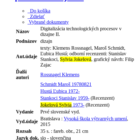
Do košíka
Zdielať
Vybrané dokumenty
Digitalizácia technologických procesov v
Názov
dizajne II.
Podnázov
dizajn
texty: Klemens Rossnagel, Maroš Schmidt,
Ľubica Hustá; odborní recenzenti: Stanislav
Aut.údaje
Stankoci,
Sylvia Jokelová
, grafický návrh: Filip
Zajac
Ďalší
Rossnagel Klemens
autori
Schmidt Maroš 19780821
Hustá Ľubica 1972-
Stankoci Stanislav 1959-
(Recenzent)
Jokelová Sylvia
1973-
(Recenzent)
Vydanie
Prvé slovenské vyd.
Bratislava :
Vysoká škola výtvarných umení
,
Vyd.údaje
2015
Rozsah
35 s. : fareb. obr., 21 cm
Jazyk dok.
slo - slovenčina