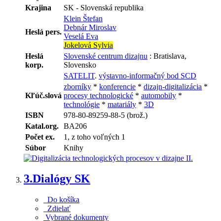
Krajina
SK - Slovenská republika
Klein Štefan
Debnár Miroslav
Heslá pers.
Veselá Eva
Jokelová Sylvia
Heslá
Slovenské centrum dizajnu
: Bratislava,
korp.
Slovensko
SATELIT
.
výstavno-informačný bod SCD
zborníky
*
konferencie
*
dizajn-digitalizácia
*
Kľúč.slová
procesy technologické
*
automobily
*
technológie
*
matariály
*
3D
ISBN
978-80-89259-88-5 (brož.)
Katal.org.
BA206
Počet ex.
1, z toho voľných 1
Súbor
Knihy
3.
Dialógy SK
Do košíka
Zdielať
Vybrané dokumenty