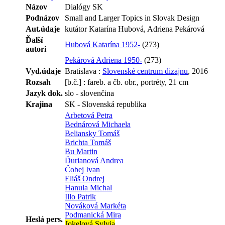
Názov
Dialógy SK
Podnázov
Small and Larger Topics in Slovak Design
Aut.údaje
kutátor Katarína Hubová, Adriena Pekárová
Ďalší
Hubová Katarína 1952-
(273)
autori
Pekárová Adriena 1950-
(273)
Vyd.údaje
Bratislava :
Slovenské centrum dizajnu
, 2016
Rozsah
[b.č.] : fareb. a čb. obr., portréty, 21 cm
Jazyk dok.
slo - slovenčina
Krajina
SK - Slovenská republika
Arbetová Petra
Bednárová Michaela
Beliansky Tomáš
Brichta Tomáš
Bu Martin
Ďurianová Andrea
Čobej Ivan
Eliáš Ondrej
Hanula Michal
Illo Patrik
Nováková Markéta
Podmanická Mira
Heslá pers.
Jokelová Sylvia