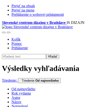
Prejsť na obsah
Prejsť na menu
Prehlásenie o webovej prístupnosti
Slovenské centrum dizajnu v Bratislave
IS DIZAJN
Košík
Pomoc
Prihlásenie
Hľadať
Výsledky vyhľadávania
Triedenie:
Triedenie
Od najnovšieho
Od najnovšieho
Rok vydania
Autor
Názov
Netriedené