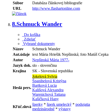
Súbor
Databáza článkovej bibliografie
URL
http://www.flashartonline.com
8.
Schmuck Wander
Do košíka
Zdielať
Vybrané dokumenty
Názov
Schmuck Wander
Aut.údaje
text Mária Hriešik Nepšinská; foto Matúš Cepka
Autor
Nepšinská Mária 1977-
Jazyk dok.
slo - slovenčina
Krajina
SK - Slovenská republika
Jokelová Sylvia
Španihelová Kristýna
Bartková Lucia
Heslá pers.
Kališová Alexandra
Warenichová Tatiana
Kašičková Hany
šperky
*
šperk umelecký
*
podujatia
Kľúč.slová
medzinárodné
*
výstavy