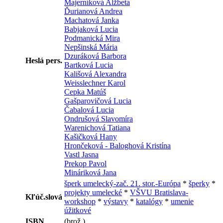
Majerníková Alžbeta
Ďurianová Andrea
Machatová Janka
Babjaková Lucia
Podmanická Mira
Nepšinská Mária
Dzuráková Barbora
Heslá pers.
Bartková Lucia
Kališová Alexandra
Weisslechner Karol
Cepka Matúš
Gašparovičová Lucia
Čabalová Lucia
Ondrušová Slavomíra
Warenichová Tatiana
Kašičková Hany
Hrončeková - Baloghová Kristína
Vastl Jasna
Prekop Pavol
Mináriková Jana
šperk umelecký-zač. 21. stor.-Európa
*
šperky
*
projekty umelecké
*
VŠVU Bratislava-
Kľúč.slová
workshop
*
výstavy
*
katalógy
*
umenie
úžitkové
ISBN
(brož.)