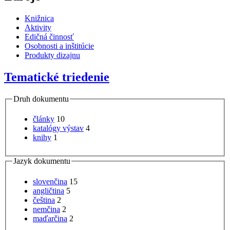
Knižnica
Aktivity
Edičná činnosť
Osobnosti a inštitúcie
Produkty dizajnu
Tematické triedenie
Druh dokumentu
články
10
katalógy výstav
4
knihy
1
Jazyk dokumentu
slovenčina
15
angličtina
5
čeština
2
nemčina
2
maďarčina
2