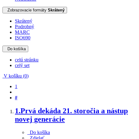
Zobrazovacie formáty
Skrátený
Skrátený
Podrobný
MARC
ISO690
Do košíka
celú stránku
celý set
V košíku (
0
)
1
#
1.
Prvá dekáda 21. storočia a nástup
novej generácie
Do košíka
Zdielať