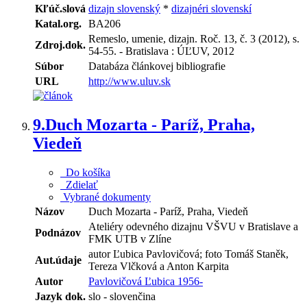
Kľúč.slová
dizajn slovenský
*
dizajnéri slovenskí
Katal.org.
BA206
Remeslo, umenie, dizajn. Roč. 13, č. 3 (2012), s.
Zdroj.dok.
54-55. - Bratislava : ÚĽUV, 2012
Súbor
Databáza článkovej bibliografie
URL
http://www.uluv.sk
9.
Duch Mozarta - Paríž, Praha,
Viedeň
Do košíka
Zdielať
Vybrané dokumenty
Názov
Duch Mozarta - Paríž, Praha, Viedeň
Ateliéry odevného dizajnu VŠVU v Bratislave a
Podnázov
FMK UTB v Zlíne
autor Ľubica Pavlovičová; foto Tomáš Staněk,
Aut.údaje
Tereza Vlčková a Anton Karpita
Autor
Pavlovičová Ľubica 1956-
Jazyk dok.
slo - slovenčina