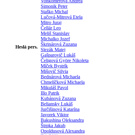
Vonkomerová Andrea
Simonik Peter
Staško Michal
Lučová-Mitrová Etela
Mitro Juraj
Čellár Leo
Meliš Stanislav
Michalko Jozef
Škrinárová Zuzana
Heslá pers.
Slezák Matej
Gašparovič Lukáš
Čeligová Györe Nikoleta
Míček Bystrík
Mišovič Silvia
Bednárová Michaela
Chmelíčková Michaela
Mikuláš Pavol
Illo Patrik
Kubánová Zuzana
Beliansky Lukáš
Jurčišinová Katarína
Javorek Viktor
Bakushina Oleksandra
Štrpka Jakub
Opoldusová Alexandra