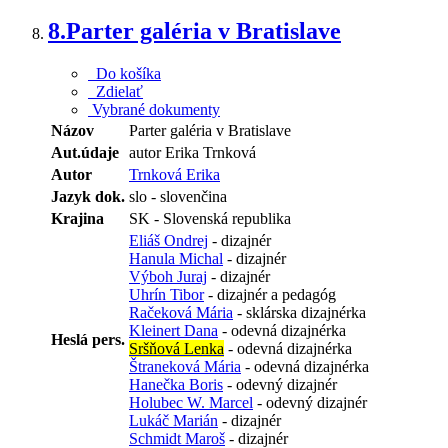
8.
Parter galéria v Bratislave
Do košíka
Zdielať
Vybrané dokumenty
Názov
Parter galéria v Bratislave
Aut.údaje
autor Erika Trnková
Autor
Trnková Erika
Jazyk dok.
slo - slovenčina
Krajina
SK - Slovenská republika
Eliáš Ondrej
- dizajnér
Hanula Michal
- dizajnér
Výboh Juraj
- dizajnér
Uhrín Tibor
- dizajnér a pedagóg
Račeková Mária
- sklárska dizajnérka
Kleinert Dana
- odevná dizajnérka
Heslá pers.
Sršňová Lenka
- odevná dizajnérka
Štraneková Mária
- odevná dizajnérka
Hanečka Boris
- odevný dizajnér
Holubec W. Marcel
- odevný dizajnér
Lukáč Marián
- dizajnér
Schmidt Maroš
- dizajnér