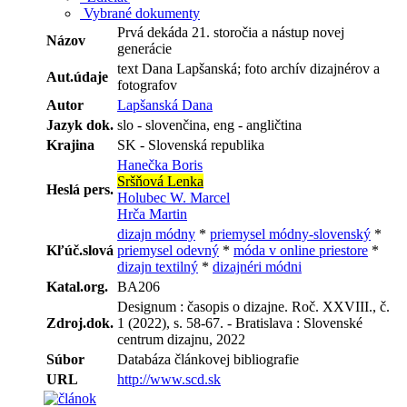
Vybrané dokumenty
Prvá dekáda 21. storočia a nástup novej
Názov
generácie
text Dana Lapšanská; foto archív dizajnérov a
Aut.údaje
fotografov
Autor
Lapšanská Dana
Jazyk dok.
slo - slovenčina, eng - angličtina
Krajina
SK - Slovenská republika
Hanečka Boris
Sršňová Lenka
Heslá pers.
Holubec W. Marcel
Hrča Martin
dizajn módny
*
priemysel módny-slovenský
*
Kľúč.slová
priemysel odevný
*
móda v online priestore
*
dizajn textilný
*
dizajnéri módni
Katal.org.
BA206
Designum : časopis o dizajne. Roč. XXVIII., č.
Zdroj.dok.
1 (2022), s. 58-67. - Bratislava : Slovenské
centrum dizajnu, 2022
Súbor
Databáza článkovej bibliografie
URL
http://www.scd.sk