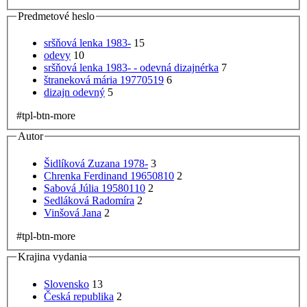
Predmetové heslo
sršňová lenka 1983-
15
odevy
10
sršňová lenka 1983- - odevná dizajnérka
7
štraneková mária 19770519
6
dizajn odevný
5
#tpl-btn-more
Autor
Šidlíková Zuzana 1978-
3
Chrenka Ferdinand 19650810
2
Sabová Júlia 19580110
2
Sedláková Radomíra
2
Vinšová Jana
2
#tpl-btn-more
Krajina vydania
Slovensko
13
Česká republika
2