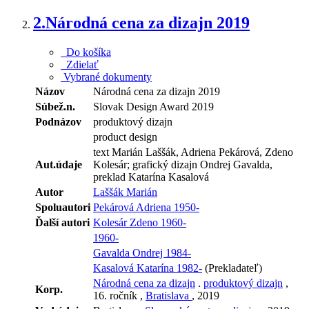
2.
Národná cena za dizajn 2019
Do košíka
Zdielať
Vybrané dokumenty
Názov
Národná cena za dizajn 2019
Súbež.n.
Slovak Design Award 2019
Podnázov
produktový dizajn
product design
text Marián Laššák, Adriena Pekárová, Zdeno
Aut.údaje
Kolesár; grafický dizajn Ondrej Gavalda,
preklad Katarína Kasalová
Autor
Laššák Marián
Spoluautori
Pekárová Adriena 1950-
Ďalší autori
Kolesár Zdeno 1960-
1960-
Gavalda Ondrej 1984-
Kasalová Katarína 1982-
(Prekladateľ)
Národná cena za dizajn
.
produktový dizajn
,
Korp.
16. ročník ,
Bratislava
, 2019