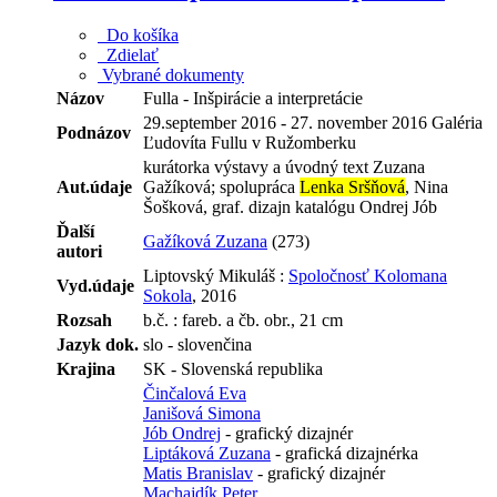
Do košíka
Zdielať
Vybrané dokumenty
Názov
Fulla - Inšpirácie a interpretácie
29.september 2016 - 27. november 2016 Galéria
Podnázov
Ľudovíta Fullu v Ružomberku
kurátorka výstavy a úvodný text Zuzana
Aut.údaje
Gažíková; spolupráca
Lenka Sršňová
, Nina
Šošková, graf. dizajn katalógu Ondrej Jób
Ďalší
Gažíková Zuzana
(273)
autori
Liptovský Mikuláš :
Spoločnosť Kolomana
Vyd.údaje
Sokola
, 2016
Rozsah
b.č. : fareb. a čb. obr., 21 cm
Jazyk dok.
slo - slovenčina
Krajina
SK - Slovenská republika
Činčalová Eva
Janišová Simona
Jób Ondrej
- grafický dizajnér
Liptáková Zuzana
- grafická dizajnérka
Matis Branislav
- grafický dizajnér
Machajdík Peter