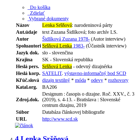
Do košíka
Zdielať
Vybrané dokumenty
Názov
Lenka Sršňová
: narodeninová párty
Aut.údaje
text Zuzana Šidlíková; foto archív LS.
Autor
Šidlíková Zuzana 1978-
(Autor interview)
Spoluautori
Sršňová Lenka
1983-
(Účastník interview)
Jazyk dok.
slo - slovenčina
Krajina
SK - Slovenská republika
Heslá pers.
Sršňová Lenka
- odevný dizajnérka
Heslá korp.
SATELIT
.
výstavno-informačný bod SCD
Kľúč.slová
dizajn textilný
*
móda
*
odevy
*
rozhovory
Katal.org.
BA206
Designum : časopis o dizajne. Roč. XXV., č. 3
Zdroj.dok.
(2019), s. 4-13. - Bratislava : Slovenské
centrum dizajnu, 2019
Súbor
Databáza článkovej bibliografie
URL
http://www.scd.sk
4.
Lenka Sršňová