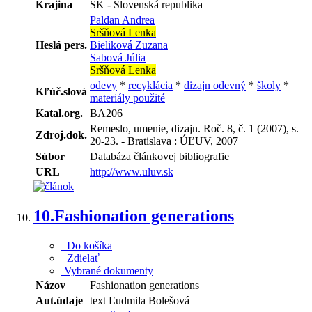
Krajina
SK - Slovenská republika
Paldan Andrea
Sršňová Lenka
Heslá pers.
Bieliková Zuzana
Sabová Júlia
Sršňová Lenka
odevy
*
recyklácia
*
dizajn odevný
*
školy
*
Kľúč.slová
materiály použité
Katal.org.
BA206
Remeslo, umenie, dizajn. Roč. 8, č. 1 (2007), s.
Zdroj.dok.
20-23. - Bratislava : ÚĽUV, 2007
Súbor
Databáza článkovej bibliografie
URL
http://www.uluv.sk
10.
Fashionation generations
Do košíka
Zdielať
Vybrané dokumenty
Názov
Fashionation generations
Aut.údaje
text Ľudmila Bolešová