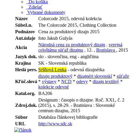
Do košíka
Zdielať
Vybrané dokumenty
Názov
Colorcode 2015, odevná kolekcia
Súbež.n.
The Colorcode 2015, Clothing Collection
Podnázov
Cena za produktový dizajn 2015
Aut.údaje
foto Jakub Gulyás
Národná cena za produktový dizajn
.
verejná
Akcia
celoštátna súťaž dizajnu
, 12. ,
Bratislava
, 2015
Jazyk dok.
slo - slovenčina, eng - angličtina
Krajina
SK - Slovenská republika
Heslá pers.
Sršňová Lenka
- odevná dizajnérka
dizajn produktový
*
dizajnéri slovenskí
*
súťaže
Kľúč.slová
*
výstavy
*
NCD
*
odevy
*
dizajn textilný
*
kolekcie odevné
Katal.org.
BA206
Designum : časopis o dizajne. Roč. XXI., č. 2
Zdroj.dok.
(2015), s. 28-29. - Bratislava : Slovenské
centrum dizajnu, 2015
Súbor
Databáza článkovej bibliografie
URL
http://www.sdc.sk