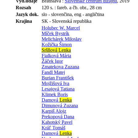
Vyd.údaje
Bratislava :
Slovenské centrum dizajnu
, 2019
Rozsah
120 s. : fareb. a čb. obr., 28 cm
Jazyk dok.
slo - slovenčina, eng - angličtina
Krajina
SK - Slovenská republika
Holubec W. Marcel
Míček Bystrík
Melichárek Miloslav
Kožička Šimon
Sršňová Lenka
Fialková Mária
Žáček Igor
Zmatekova Zuzana
Fandl Matej
Burian František
Mojžišová Iva
Lesajová Tatiana
Klimek Boris
Damová
Lenka
Dimunová Zuzana
Karpiš Alojz
Prekopová Dana
Kahotský Pavel
Kráľ Tomáš
Damová
Lenka