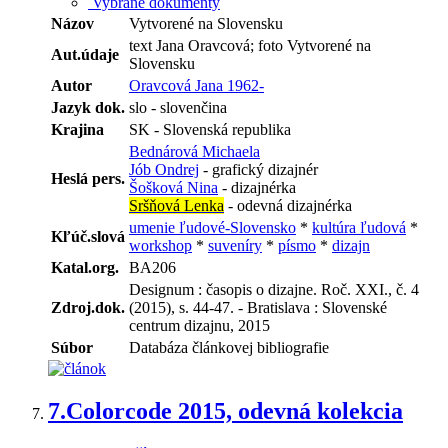
Vybrané dokumenty
Názov
Vytvorené na Slovensku
text Jana Oravcová; foto Vytvorené na
Aut.údaje
Slovensku
Autor
Oravcová Jana 1962-
Jazyk dok.
slo - slovenčina
Krajina
SK - Slovenská republika
Bednárová Michaela
Jób Ondrej
- grafický dizajnér
Heslá pers.
Šošková Nina
- dizajnérka
Sršňová Lenka
- odevná dizajnérka
umenie ľudové-Slovensko
*
kultúra ľudová
*
Kľúč.slová
workshop
*
suveníry
*
písmo
*
dizajn
Katal.org.
BA206
Designum : časopis o dizajne. Roč. XXI., č. 4
Zdroj.dok.
(2015), s. 44-47. - Bratislava : Slovenské
centrum dizajnu, 2015
Súbor
Databáza článkovej bibliografie
7.
Colorcode 2015, odevná kolekcia