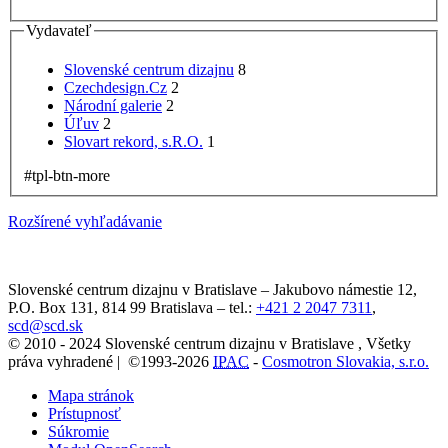
Vydavateľ
Slovenské centrum dizajnu
8
Czechdesign.Cz
2
Národní galerie
2
Úľuv
2
Slovart rekord, s.R.O.
1
#tpl-btn-more
Rozšírené vyhľadávanie
Slovenské centrum dizajnu v Bratislave
–
Jakubovo námestie 12
,
P.O. Box 131,
814 99
Bratislava
– tel.:
+421 2 2047 7311
,
scd@scd.sk
© 2010 - 2024 Slovenské centrum dizajnu v Bratislave , Všetky
práva vyhradené | ©1993-2026
IPAC
-
Cosmotron Slovakia, s.r.o.
Mapa stránok
Prístupnosť
Súkromie