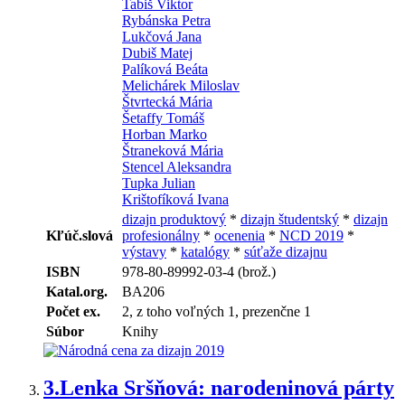
Tabiš Viktor
Rybánska Petra
Lukčová Jana
Dubiš Matej
Palíková Beáta
Melichárek Miloslav
Štvrtecká Mária
Šetaffy Tomáš
Horban Marko
Štraneková Mária
Stencel Aleksandra
Tupka Julian
Krištofíková Ivana
dizajn produktový
*
dizajn študentský
*
dizajn
Kľúč.slová
profesionálny
*
ocenenia
*
NCD 2019
*
výstavy
*
katalógy
*
súťaže dizajnu
ISBN
978-80-89992-03-4 (brož.)
Katal.org.
BA206
Počet ex.
2, z toho voľných 1, prezenčne 1
Súbor
Knihy
3.
Lenka Sršňová: narodeninová párty