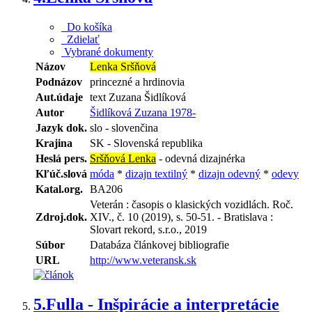
Do košíka
Zdielať
Vybrané dokumenty
Názov
Lenka Sršňová
Podnázov
princezné a hrdinovia
Aut.údaje
text Zuzana Šidlíková
Autor
Šidlíková Zuzana 1978-
Jazyk dok.
slo - slovenčina
Krajina
SK - Slovenská republika
Heslá pers.
Sršňová Lenka
- odevná dizajnérka
Kľúč.slová
móda
*
dizajn textilný
*
dizajn odevný
*
odevy
Katal.org.
BA206
Veterán : časopis o klasických vozidlách. Roč.
Zdroj.dok.
XIV., č. 10 (2019), s. 50-51. - Bratislava :
Slovart rekord, s.r.o., 2019
Súbor
Databáza článkovej bibliografie
URL
http://www.veteransk.sk
5.
Fulla - Inšpirácie a interpretácie