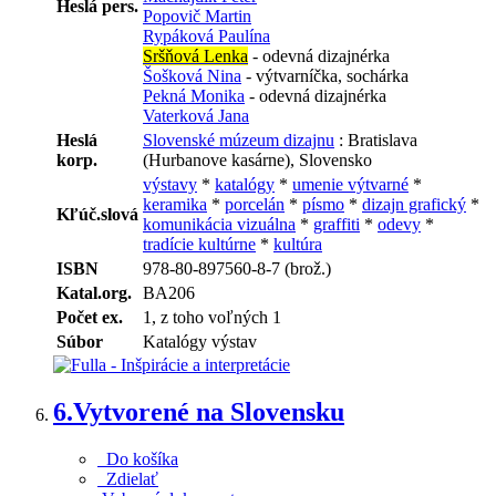
Heslá pers.
Popovič Martin
Rypáková Paulína
Sršňová Lenka
- odevná dizajnérka
Šošková Nina
- výtvarníčka, sochárka
Pekná Monika
- odevná dizajnérka
Vaterková Jana
Heslá
Slovenské múzeum dizajnu
: Bratislava
korp.
(Hurbanove kasárne), Slovensko
výstavy
*
katalógy
*
umenie výtvarné
*
keramika
*
porcelán
*
písmo
*
dizajn grafický
*
Kľúč.slová
komunikácia vizuálna
*
graffiti
*
odevy
*
tradície kultúrne
*
kultúra
ISBN
978-80-897560-8-7 (brož.)
Katal.org.
BA206
Počet ex.
1, z toho voľných 1
Súbor
Katalógy výstav
6.
Vytvorené na Slovensku
Do košíka
Zdielať