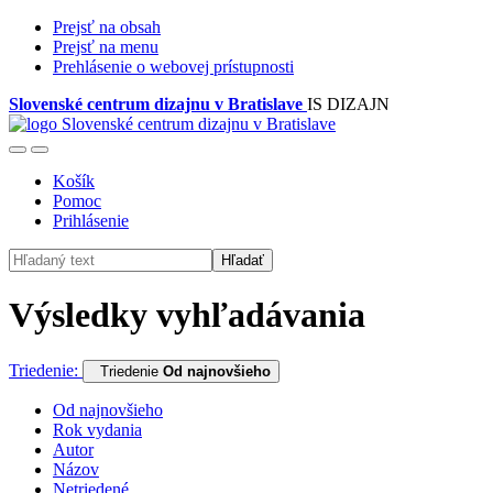
Prejsť na obsah
Prejsť na menu
Prehlásenie o webovej prístupnosti
Slovenské centrum dizajnu v Bratislave
IS DIZAJN
Košík
Pomoc
Prihlásenie
Hľadať
Výsledky vyhľadávania
Triedenie:
Triedenie
Od najnovšieho
Od najnovšieho
Rok vydania
Autor
Názov
Netriedené