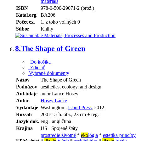
materials
ISBN
978-0-500-29071-2 (brož.)
Katal.org.
BA206
Počet ex.
1, z toho voľných 0
Súbor
Knihy
8.
The Shape of Green
Do košíka
Zdielať
Vybrané dokumenty
Názov
The Shape of Green
Podnázov
aesthetics, ecology, and design
Aut.údaje
autor Lance Hosey
Autor
Hosey Lance
Vyd.údaje
Washington :
Island Press
, 2012
Rozsah
200 s. : čb. obr., 23 cm + reg.
Jazyk dok.
eng - angličtina
Krajina
US - Spojené štáty
prostredie životné
*
eko
lógia
*
estetika-princípy
Kľúč.slová
*
dizajn
-teória
*
architektúra
*
dizajn
trvalo