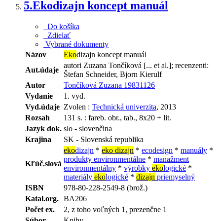
5.
Ekodizajn koncept manuál
Do košíka
Zdielať
Vybrané dokumenty
Názov
Eko
dizajn koncept manuál
autori Zuzana Tončíková [... et al.]; recenzenti:
Aut.údaje
Štefan Schneider, Bjorn Kierulf
Autor
Tončíková Zuzana 19831126
Vydanie
1. vyd.
Vyd.údaje
Zvolen :
Technická univerzita
, 2013
Rozsah
131 s. : fareb. obr., tab., 8x20 + lit.
Jazyk dok.
slo - slovenčina
Krajina
SK - Slovenská republika
eko
dizajn
*
eko dizajn
*
ecodesign
*
manuály
*
produkty environmentálne
*
manažment
Kľúč.slová
environmentálny
*
výrobky
eko
logické
*
materiály
eko
logické
*
dizajn
priemyselný
ISBN
978-80-228-2549-8 (brož.)
Katal.org.
BA206
Počet ex.
2, z toho voľných 1, prezenčne 1
Súbor
Knihy