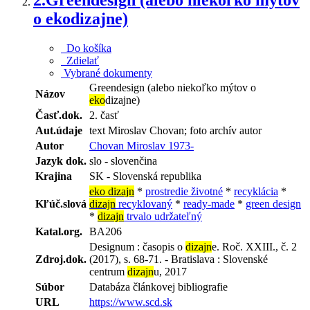
o ekodizajne)
Do košíka
Zdielať
Vybrané dokumenty
Greendesign (alebo niekoľko mýtov o
Názov
eko
dizajne)
Časť.dok.
2. časť
Aut.údaje
text Miroslav Chovan; foto archív autor
Autor
Chovan Miroslav 1973-
Jazyk dok.
slo - slovenčina
Krajina
SK - Slovenská republika
eko dizajn
*
prostredie životné
*
recyklácia
*
Kľúč.slová
dizajn
recyklovaný
*
ready-made
*
green design
*
dizajn
trvalo udržateľný
Katal.org.
BA206
Designum : časopis o
dizajn
e. Roč. XXIII., č. 2
Zdroj.dok.
(2017), s. 68-71. - Bratislava : Slovenské
centrum
dizajn
u, 2017
Súbor
Databáza článkovej bibliografie
URL
https://www.scd.sk