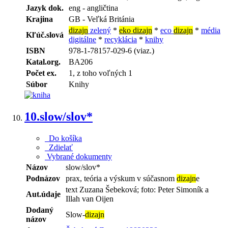
Jazyk dok.
eng - angličtina
Krajina
GB - Veľká Británia
dizajn
zelený
*
eko dizajn
*
eco
dizajn
*
média
Kľúč.slová
digitálne
*
recyklácia
*
knihy
ISBN
978-1-78157-029-6 (viaz.)
Katal.org.
BA206
Počet ex.
1, z toho voľných 1
Súbor
Knihy
10.
slow/slov*
Do košíka
Zdielať
Vybrané dokumenty
Názov
slow/slov*
Podnázov
prax, teória a výskum v súčasnom
dizajn
e
text Zuzana Šebeková; foto: Peter Simoník a
Aut.údaje
Illah van Oijen
Dodaný
Slow-
dizajn
názov