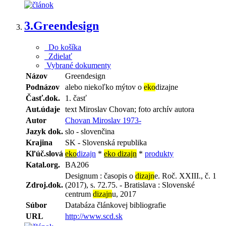
3.
Greendesign
Do košíka
Zdielať
Vybrané dokumenty
Názov
Greendesign
Podnázov
alebo niekoľko mýtov o
eko
dizajne
Časť.dok.
1. časť
Aut.údaje
text Miroslav Chovan; foto archív autora
Autor
Chovan Miroslav 1973-
Jazyk dok.
slo - slovenčina
Krajina
SK - Slovenská republika
Kľúč.slová
eko
dizajn
*
eko dizajn
*
produkty
Katal.org.
BA206
Designum : časopis o
dizajn
e. Roč. XXIII., č. 1
Zdroj.dok.
(2017), s. 72.75. - Bratislava : Slovenské
centrum
dizajn
u, 2017
Súbor
Databáza článkovej bibliografie
URL
http://www.scd.sk