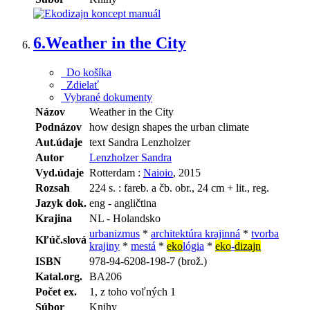
6.
Weather in the City
Do košíka
Zdielať
Vybrané dokumenty
Názov
Weather in the City
Podnázov
how design shapes the urban climate
Aut.údaje
text Sandra Lenzholzer
Autor
Lenzholzer Sandra
Vyd.údaje
Rotterdam :
Naioio
, 2015
Rozsah
224 s. : fareb. a čb. obr., 24 cm + lit., reg.
Jazyk dok.
eng - angličtina
Krajina
NL - Holandsko
urbanizmus
*
architektúra krajinná
*
tvorba
Kľúč.slová
krajiny
*
mestá
*
eko
lógia
*
eko
-
dizajn
ISBN
978-94-6208-198-7 (brož.)
Katal.org.
BA206
Počet ex.
1, z toho voľných 1
Súbor
Knihy