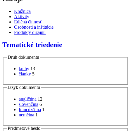
Knižnica
Aktivity
Edičná činnosť
Osobnosti a inštitúcie
Produkty dizajnu
Tematické triedenie
Druh dokumentu
knihy
13
články
5
Jazyk dokumentu
angličtina
12
slovenčina
6
francúzština
1
nemčina
1
Predmetové heslo