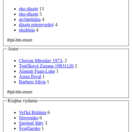
eko dizajn
13
eko-dizajn
5
architektúra
4
dizajn priemyselný
4
ekológia
4
#tpl-btn-more
Autor
Chovan Miroslav 1973-
2
Tončíková Zuzana 19831126
2
Alastair Fuan-Luke
1
Arora Payal
1
Barbero Silvia
1
#tpl-btn-more
Krajina vydania
Veľká Británia
6
Slovensko
6
Spojené štáty
3
Švajčiarsko
1