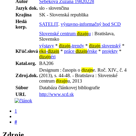
Autor
Šebeková Zuzana 19820228
Jazyk dok.
slo - slovenčina
Krajina
SK - Slovenská republika
Heslá
SATELIT
.
výstavno-informačný bod SCD
korp.
Slovenské centrum
dizajn
u
: Bratislava,
Slovensko
výstavy
*
dizajn
-trendy
*
dizajn
slovenský
*
Kľúč.slová
eko
-
dizajn
*
práce
dizajn
érske
*
projekty
*
dizajn
éri
Katal.org.
BA206
Designum : časopis o
dizajn
e. Roč. XIV., č. 4
Zdroj.dok.
(2013), s. 44-48. - Bratislava : Slovenské
centrum
dizajn
u, 2013
Súbor
Databáza článkovej bibliografie
URL
http://www.scd.sk
1
#
Zdroje