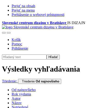
Prejsť na obsah
Prejsť na menu
Prehlásenie o webovej prístupnosti
Slovenské centrum dizajnu v Bratislave
IS DIZAJN
Košík
Pomoc
Prihlásenie
Hľadať
Výsledky vyhľadávania
Triedenie:
Triedenie
Od najnovšieho
Od najnovšieho
Rok vydania
Autor
Názov
Netriedené