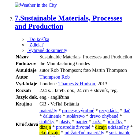
7.
Sustainable Materials, Processes
and Production
Do košíka
Zdielať
Vybrané dokumenty
Názov
Sustainable Materials, Processes and Production
Podnázov
the Manufacturing Guides
Aut.údaje
autor Rob Thompson; foto Martin Thompson
Autor
Thompson Rob
Vyd.údaje
London :
Thames & Hudson
, 2013
Rozsah
224 s. : fareb. obr., 24 cm + slovník, reg.
Jazyk dok.
eng - angličtina
Krajina
GB - Veľká Británia
materiály
*
procesy výrobné
*
recyklácia
*
tlač
*
čalúnenie
*
stolárstvo
*
drevo ohýbané
*
stoličky
*
plasty
*
papier
*
koža
*
príručky
*
Kľúč.slová
dizajn
*
prostredie životné
*
dizajn
udržateľný
*
eko
-
dizajn
*
udržateľné materiály
*
sustainable