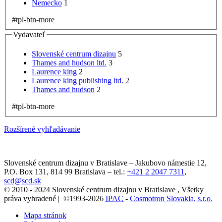
Nemecko
1
#tpl-btn-more
Vydavateľ
Slovenské centrum dizajnu
5
Thames and hudson ltd.
3
Laurence king
2
Laurence king publishing ltd.
2
Thames and hudson
2
#tpl-btn-more
Rozšírené vyhľadávanie
Slovenské centrum dizajnu v Bratislave
–
Jakubovo námestie 12
,
P.O. Box 131,
814 99
Bratislava
– tel.:
+421 2 2047 7311
,
scd@scd.sk
© 2010 - 2024 Slovenské centrum dizajnu v Bratislave , Všetky
práva vyhradené | ©1993-2026
IPAC
-
Cosmotron Slovakia, s.r.o.
Mapa stránok