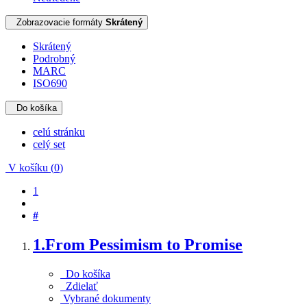
Zobrazovacie formáty
Skrátený
Skrátený
Podrobný
MARC
ISO690
Do košíka
celú stránku
celý set
V košíku (
0
)
1
#
1.
From Pessimism to Promise
Do košíka
Zdielať
Vybrané dokumenty