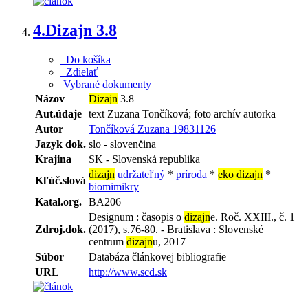
4.
Dizajn 3.8
Do košíka
Zdielať
Vybrané dokumenty
Názov
Dizajn
3.8
Aut.údaje
text Zuzana Tončíková; foto archív autorka
Autor
Tončíková Zuzana 19831126
Jazyk dok.
slo - slovenčina
Krajina
SK - Slovenská republika
dizajn
udržateľný
*
príroda
*
eko dizajn
*
Kľúč.slová
biomimikry
Katal.org.
BA206
Designum : časopis o
dizajn
e. Roč. XXIII., č. 1
Zdroj.dok.
(2017), s.76-80. - Bratislava : Slovenské
centrum
dizajn
u, 2017
Súbor
Databáza článkovej bibliografie
URL
http://www.scd.sk