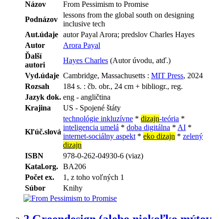
Názov
From Pessimism to Promise
lessons from the global south on designing
Podnázov
inclusive tech
Aut.údaje
autor Payal Arora; predslov Charles Hayes
Autor
Arora Payal
Ďalší
Hayes Charles
(Autor úvodu, atď.)
autori
Vyd.údaje
Cambridge, Massachusetts :
MIT Press
, 2024
Rozsah
184 s. : čb. obr., 24 cm + bibliogr., reg.
Jazyk dok.
eng - angličtina
Krajina
US - Spojené štáty
technológie inkluzívne
*
dizajn
-teória
*
inteligencia umelá
*
doba digitálna
*
AI
*
Kľúč.slová
internet-sociálny aspekt
*
eko dizajn
*
zelený
dizajn
ISBN
978-0-262-04930-6 (viaz)
Katal.org.
BA206
Počet ex.
1, z toho voľných 1
Súbor
Knihy
2.
Greendesign (alebo niekoľko mýtov