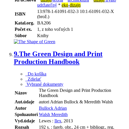
udržateľný
*
eko
-
dizajn
13:978-1-61091-032-3 10:1-61091-032-X
ISBN
(brož.)
Katal.org.
BA206
Počet ex.
1, z toho voľných 1
Súbor
Knihy
9.
The Green Design and Print
Production Handbook
Do košíka
Zdielať
Vybrané dokumenty
The Green Design and Print Production
Názov
Handbook
Aut.údaje
autori Adrian Bullock & Meredith Walsh
Autor
Bullock Adrian
Spoluautori
Walsh Meredith
Vyd.údaje
Lewes :
Ilex
, 2013
Rozsah
192 s. : fareb. obr., 24 cm + bibliogr., reg.