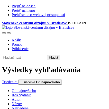
Prejsť na obsah
Prejsť na menu
Prehlásenie o webovej prístupnosti
Slovenské centrum dizajnu v Bratislave
IS DIZAJN
Košík
Pomoc
Prihlásenie
Hľadať
Výsledky vyhľadávania
Triedenie:
Triedenie
Od najnovšieho
Od najnovšieho
Rok vydania
Autor
Názov
Netriedené