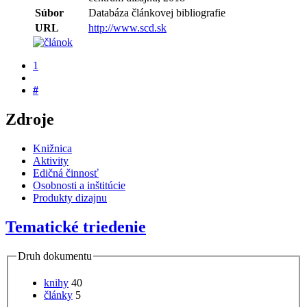
Súbor
Databáza článkovej bibliografie
URL
http://www.scd.sk
1
#
Zdroje
Knižnica
Aktivity
Edičná činnosť
Osobnosti a inštitúcie
Produkty dizajnu
Tematické triedenie
Druh dokumentu
knihy
40
články
5