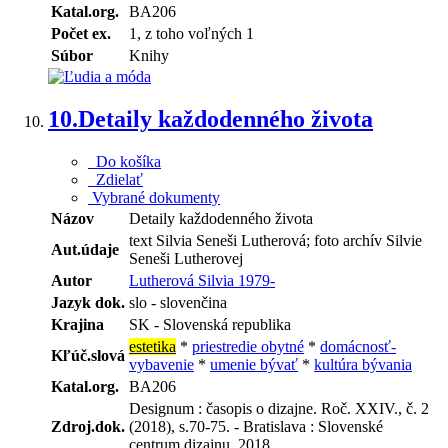
Katal.org.
BA206
Počet ex.
1, z toho voľných 1
Súbor
Knihy
10.
Detaily každodenného života
Do košíka
Zdielať
Vybrané dokumenty
Názov
Detaily každodenného života
text Silvia Seneši Lutherová; foto archív Silvie
Aut.údaje
Seneši Lutherovej
Autor
Lutherová Silvia 1979-
Jazyk dok.
slo - slovenčina
Krajina
SK - Slovenská republika
estetika
*
priestredie obytné
*
domácnosť-
Kľúč.slová
vybavenie
*
umenie bývať
*
kultúra bývania
Katal.org.
BA206
Designum : časopis o dizajne. Roč. XXIV., č. 2
Zdroj.dok.
(2018), s.70-75. - Bratislava : Slovenské
centrum dizajnu, 2018