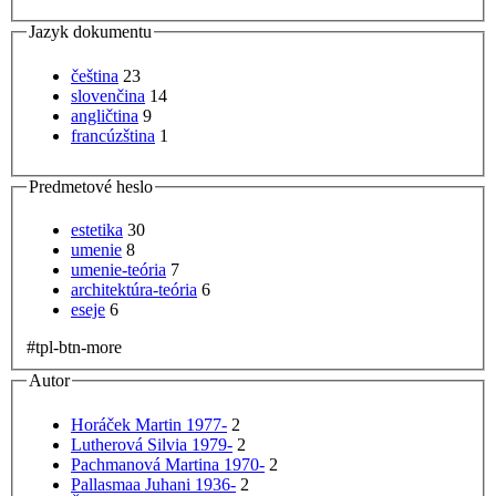
Jazyk dokumentu
čeština
23
slovenčina
14
angličtina
9
francúzština
1
Predmetové heslo
estetika
30
umenie
8
umenie-teória
7
architektúra-teória
6
eseje
6
#tpl-btn-more
Autor
Horáček Martin 1977-
2
Lutherová Silvia 1979-
2
Pachmanová Martina 1970-
2
Pallasmaa Juhani 1936-
2