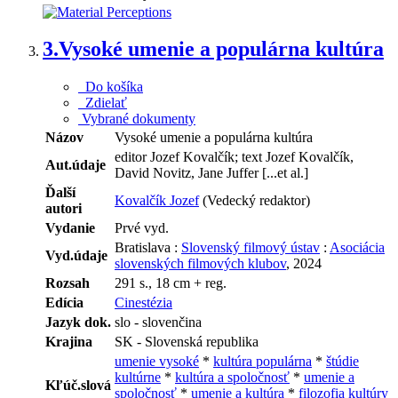
3.
Vysoké umenie a populárna kultúra
Do košíka
Zdielať
Vybrané dokumenty
Názov
Vysoké umenie a populárna kultúra
editor Jozef Kovalčík; text Jozef Kovalčík,
Aut.údaje
David Novitz, Jane Juffer [...et al.]
Ďalší
Kovalčík Jozef
(Vedecký redaktor)
autori
Vydanie
Prvé vyd.
Bratislava :
Slovenský filmový ústav
:
Asociácia
Vyd.údaje
slovenských filmových klubov
, 2024
Rozsah
291 s., 18 cm + reg.
Edícia
Cinestézia
Jazyk dok.
slo - slovenčina
Krajina
SK - Slovenská republika
umenie vysoké
*
kultúra populárna
*
štúdie
kultúrne
*
kultúra a spoločnosť
*
umenie a
Kľúč.slová
spoločnosť
*
umenie a kultúra
*
filozofia kultúry