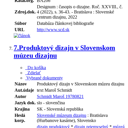
Katal.org.
BA206
Designum : časopis o dizajne. Roč. XXVIII., č.
Zdroj.dok.
4 (2022), s. 36-43. - Bratislava : Slovenské
centrum dizajnu, 2022
Súbor
Databáza článkovej bibliografie
URL
http://www.scd.sk
7.
Produktový dizajn v Slovenskom
múzeu dizajnu
Do košíka
Zdielať
Vybrané dokumenty
Názov
Produktový dizajn v Slovenskom múzeu dizajnu
Aut.údaje
text Maroš Schmidt
Autor
Schmidt Maroš 19780821
Jazyk dok.
slo - slovenčina
Krajina
SK - Slovenská republika
Heslá
Slovenské múzeum dizajnu
: Bratislava
korp.
(Hurbanove kasárne), Slovensko
dizajn produktový
*
dizajn priemyselný
*
múzeá