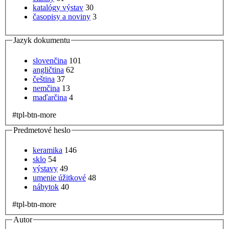
katalógy výstav
30
časopisy a noviny
3
Jazyk dokumentu
slovenčina
101
angličtina
62
čeština
37
nemčina
13
maďarčina
4
#tpl-btn-more
Predmetové heslo
keramika
146
sklo
54
výstavy
49
umenie úžitkové
48
nábytok
40
#tpl-btn-more
Autor