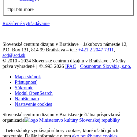
#tpl-btn-more
Rozšírené vyhľadávanie
Slovenské centrum dizajnu v Bratislave
–
Jakubovo námestie 12
,
P.O. Box 131,
814 99
Bratislava
– tel.:
+421 2 2047 7311
,
scd@scd.sk
© 2010 - 2024 Slovenské centrum dizajnu v Bratislave , Všetky
práva vyhradené | ©1993-2026
IPAC
-
Cosmotron Slovakia, s.r.o.
Mapa stránok
Prístupnosť
Súkromie
Modul OpenSearch
Napíšte nám
Nastavenie cookies
Slovenské centrum dizajnu v Bratislave je štátna príspevková
organizácia
Tieto stránky využívajú súbory cookies, ktoré uľahčujú ich
prezeranie. Ďalšie informácie o tom
ako používame cookies
.