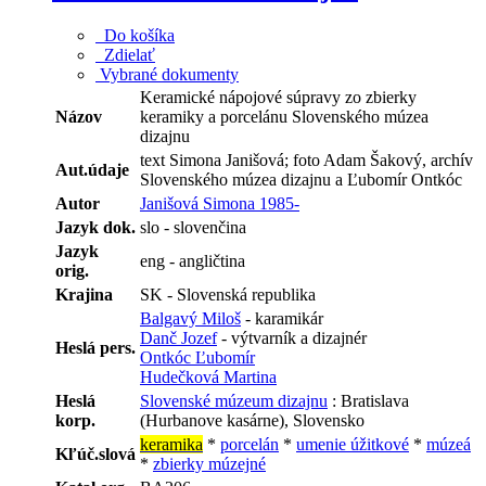
Do košíka
Zdielať
Vybrané dokumenty
Keramické nápojové súpravy zo zbierky
Názov
keramiky a porcelánu Slovenského múzea
dizajnu
text Simona Janišová; foto Adam Šakový, archív
Aut.údaje
Slovenského múzea dizajnu a Ľubomír Ontkóc
Autor
Janišová Simona 1985-
Jazyk dok.
slo - slovenčina
Jazyk
eng - angličtina
orig.
Krajina
SK - Slovenská republika
Balgavý Miloš
- karamikár
Danč Jozef
- výtvarník a dizajnér
Heslá pers.
Ontkóc Ľubomír
Hudečková Martina
Heslá
Slovenské múzeum dizajnu
: Bratislava
korp.
(Hurbanove kasárne), Slovensko
keramika
*
porcelán
*
umenie úžitkové
*
múzeá
Kľúč.slová
*
zbierky múzejné