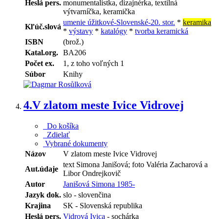
Heslá pers.
monumentalistka, dizajnérka, textilná
výtvarníčka, keramička
umenie úžitkové-Slovenské-20. stor.
*
keramika
Kľúč.slová
*
výstavy
*
katalógy
*
tvorba keramická
ISBN
(brož.)
Katal.org.
BA206
Počet ex.
1, z toho voľných 1
Súbor
Knihy
4.
V zlatom meste Ivice Vidrovej
Do košíka
Zdielať
Vybrané dokumenty
Názov
V zlatom meste Ivice Vidrovej
text Simona Janišová; foto Valéria Zacharová a
Aut.údaje
Libor Ondrejkovič
Autor
Janišová Simona 1985-
Jazyk dok.
slo - slovenčina
Krajina
SK - Slovenská republika
Heslá pers.
Vidrová Ivica
- sochárka