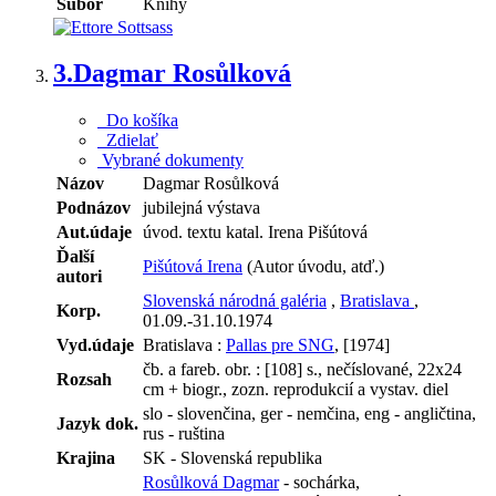
Súbor
Knihy
3.
Dagmar Rosůlková
Do košíka
Zdielať
Vybrané dokumenty
Názov
Dagmar Rosůlková
Podnázov
jubilejná výstava
Aut.údaje
úvod. textu katal. Irena Pišútová
Ďalší
Pišútová Irena
(Autor úvodu, atď.)
autori
Slovenská národná galéria
,
Bratislava
,
Korp.
01.09.-31.10.1974
Vyd.údaje
Bratislava :
Pallas pre SNG
, [1974]
čb. a fareb. obr. : [108] s., nečíslované, 22x24
Rozsah
cm + biogr., zozn. reprodukcií a vystav. diel
slo - slovenčina, ger - nemčina, eng - angličtina,
Jazyk dok.
rus - ruština
Krajina
SK - Slovenská republika
Rosůlková Dagmar
- sochárka,