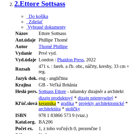
2.
Ettore Sottsass
Do košíka
Zdielať
Vybrané dokumenty
Názov
Ettore Sottsass
Aut.údaje
Phillipe Thomé
Autor
Thomé Phillipe
Vydanie
Prvé vyd.
Vyd.údaje
London :
Phaidon Press
, 2022
471 s. : fareb. a čb. obr., náčrty, kresby, 33 cm +
Rozsah
reg.
Jazyk dok.
eng - angličtina
Krajina
GB - Veľká Británia
Heslá pers.
Sottsass Ettore
- taliansky dizajnér a architekt
dizajn produktový
*
dizajn priemyselný
*
Kľúč.slová
keramika
*
grafika
*
projekty architektonické
*
architektúra
*
stoličky
ISBN
978 1 83866 573 9 (viaz.)
Katal.org.
BA206
Počet ex.
1, z toho voľných 0, prezenčne 1