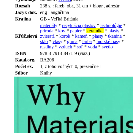
Rozsah
238 s. : fareb. obr., 31 cm + biogr., adresár
Jazyk dok.
eng - angličtina
Krajina
GB - Veľká Británia
materiály
*
recyklácia plastov
*
technológie
*
príroda
*
kov
*
papier
*
keramika
*
plasty
*
Kľúč.slová
zvieratá
*
korok
*
kameň
*
plasty
*
tkanina
*
sklo
*
vlasy
*
guma
*
farba
*
morské riasy
*
rastliny
*
vzduch
*
soľ
*
voda
*
svetlo
ISBN
978-3-7913-8471-9 (viaz.)
Katal.org.
BA206
Počet ex.
1, z toho voľných 0, prezenčne 1
Súbor
Knihy