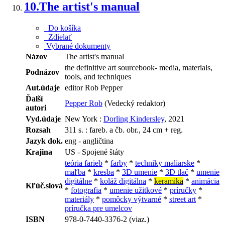
10.
The artist's manual
Do košíka
Zdielať
Vybrané dokumenty
Názov
The artist's manual
the definitive art sourcebook- media, materials,
Podnázov
tools, and techniques
Aut.údaje
editor Rob Pepper
Ďalší
Pepper Rob
(Vedecký redaktor)
autori
Vyd.údaje
New York :
Dorling Kindersley
, 2021
Rozsah
311 s. : fareb. a čb. obr., 24 cm + reg.
Jazyk dok.
eng - angličtina
Krajina
US - Spojené štáty
teória farieb
*
farby
*
techniky maliarske
*
maľba
*
kresba
*
3D umenie
*
3D tlač
*
umenie
digitálne
*
koláž digitálna
*
keramika
*
animácia
Kľúč.slová
*
fotografia
*
umenie užitkové
*
príručky
*
materiály
*
pomôcky výtvarné
*
street art
*
príručka pre umelcov
ISBN
978-0-7440-3376-2 (viaz.)