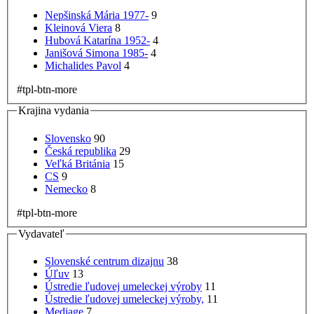
Nepšinská Mária 1977-
9
Kleinová Viera
8
Hubová Katarína 1952-
4
Janišová Simona 1985-
4
Michalides Pavol
4
#tpl-btn-more
Krajina vydania
Slovensko
90
Česká republika
29
Veľká Británia
15
CS
9
Nemecko
8
#tpl-btn-more
Vydavateľ
Slovenské centrum dizajnu
38
Úľuv
13
Ústredie ľudovej umeleckej výroby
11
Ústredie ľudovej umeleckej výroby,
11
Mediage
7