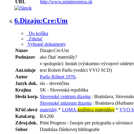
URL
http://www.printprogress.sk
6.
Dizajn:Cre:Um
Do košíka
Zdielať
Vybrané dokumenty
Názov
Dizajn:Cre:Um
Podnázov
ako čítať materiály?
v spolupráci: Inolab (výskumno vývojové oddele
Aut.údaje
text Robert Paršo (vedúci VVO SCD)
Autor
Paršo Róbert 1970-
Jazyk dok.
slo - slovenčina
Krajina
SK - Slovenská republika
Heslá korp.
Slovenské centrum dizajnu
: Bratislava, Slovensk
Slovenské múzeum dizajnu
: Bratislava (Hurbano
Kľúč.slová
materiály
*
LOMA-
knižnica materiálov
*
VVO 
Katal.org.
BA206
Zdroj.dok.
Print Progress : časopis pre polygrafiu a súvisiace 
Súbor
Databáza článkovej bibliografie