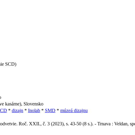
nie SCD)
o
ve kasárne), Slovensko
SCD
*
dizajn
*
Inolab
*
SMD
*
múzeá dizajnu
odvetvie. Roč. XXII., č. 3 (2023), s. 43-50 (8 s.). - Trnava : Veldan, spo