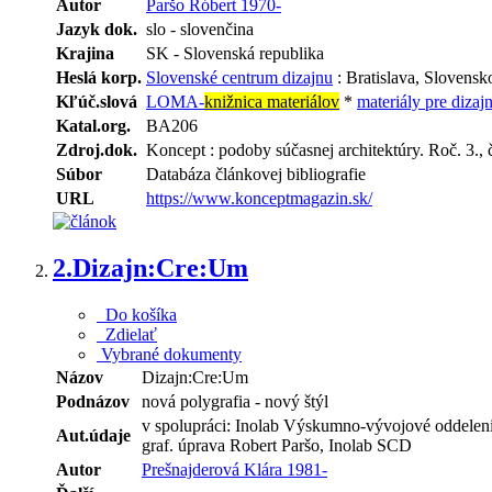
Autor
Paršo Róbert 1970-
Jazyk dok.
slo - slovenčina
Krajina
SK - Slovenská republika
Heslá korp.
Slovenské centrum dizajnu
: Bratislava, Slovensk
Kľúč.slová
LOMA-
knižnica materiálov
*
materiály pre dizaj
Katal.org.
BA206
Zdroj.dok.
Koncept : podoby súčasnej architektúry. Roč. 3., č
Súbor
Databáza článkovej bibliografie
URL
https://www.konceptmagazin.sk/
2.
Dizajn:Cre:Um
Do košíka
Zdielať
Vybrané dokumenty
Názov
Dizajn:Cre:Um
Podnázov
nová polygrafia - nový štýl
v spolupráci: Inolab Výskumno-vývojové oddelenie
Aut.údaje
graf. úprava Robert Paršo, Inolab SCD
Autor
Prešnajderová Klára 1981-