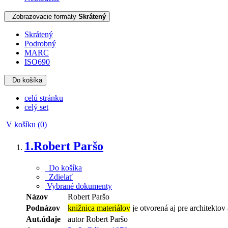
Zobrazovacie formáty
Skrátený
Skrátený
Podrobný
MARC
ISO690
Do košíka
celú stránku
celý set
V košíku (
0
)
1.
Robert Paršo
Do košíka
Zdielať
Vybrané dokumenty
Názov
Robert Paršo
Podnázov
knižnica materiálov
je otvorená aj pre architektov 
Aut.údaje
autor Robert Paršo