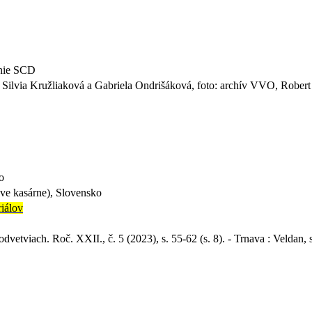
enie SCD
ilvia Kružliaková a Gabriela Ondrišáková, foto: archív VVO, Robert P
o
ve kasárne), Slovensko
riálov
 odvetviach. Roč. XXII., č. 5 (2023), s. 55-62 (s. 8). - Trnava : Veldan, s