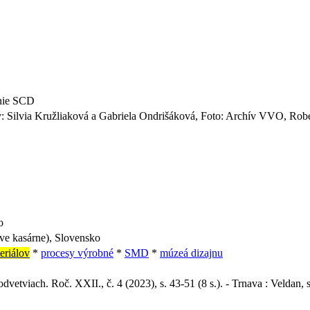
enie SCD
: Silvia Kružliaková a Gabriela Ondrišáková, Foto: Archív VVO, Ro
o
ve kasárne), Slovensko
eriálov
*
procesy výrobné
*
SMD
*
múzeá dizajnu
odvetviach. Roč. XXII., č. 4 (2023), s. 43-51 (8 s.). - Trnava : Veldan, s