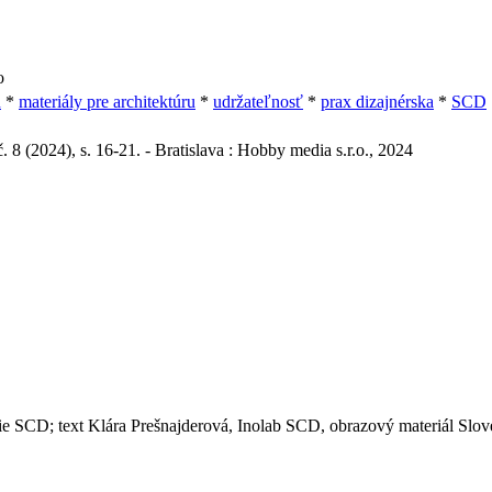
o
n
*
materiály pre architektúru
*
udržateľnosť
*
prax dizajnérska
*
SCD
. 8 (2024), s. 16-21. - Bratislava : Hobby media s.r.o., 2024
 SCD; text Klára Prešnajderová, Inolab SCD, obrazový materiál Slove