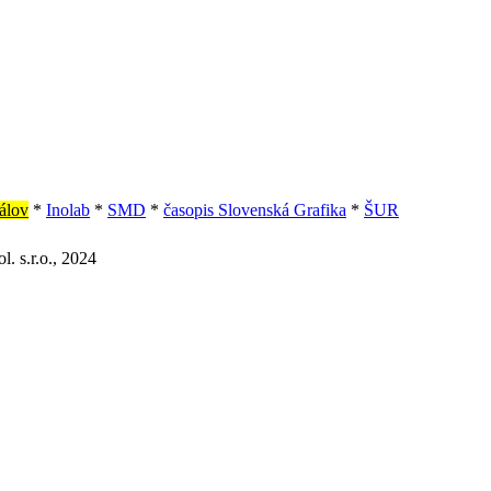
iálov
*
Inolab
*
SMD
*
časopis Slovenská Grafika
*
ŠUR
l. s.r.o., 2024