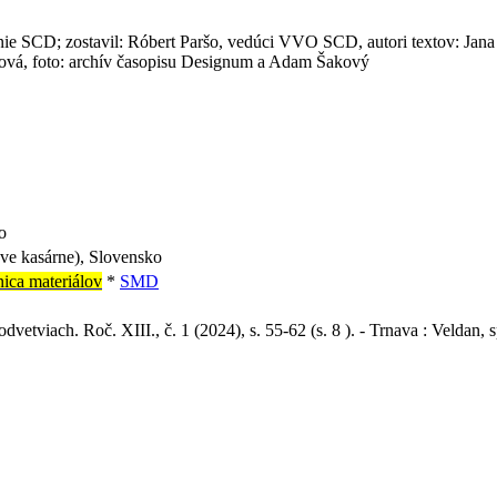
ie SCD; zostavil: Róbert Paršo, vedúci VVO SCD, autori textov: Jana 
áková, foto: archív časopisu Designum a Adam Šakový
o
ve kasárne), Slovensko
nica materiálov
*
SMD
odvetviach. Roč. XIII., č. 1 (2024), s. 55-62 (s. 8 ). - Trnava : Veldan, s