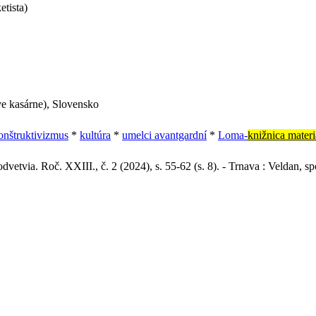
tista)
ve kasárne), Slovensko
onštruktivizmus
*
kultúra
*
umelci avantgardní
*
Loma-
knižnica mater
odvetvia. Roč. XXIII., č. 2 (2024), s. 55-62 (s. 8). - Trnava : Veldan, spo