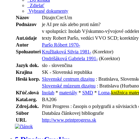
Zdielať
Vybrané dokumenty
Názov
Dizajn:Cre:Um
Podnázov
je AI pre nás alebo proti nám?
v spolupráci: Inolab Výskumno-vývojové oddel
Aut.údaje
texty Robert Paršo, vedúci VVO SCD; korektúry S
Autor
Paršo Róbert 1970-
Spoluautori
Kružliaková Silvia 1981-
(Korektor)
Ondrišáková Gabriela 1991-
(Korektor)
Jazyk dok.
slo - slovenčina
Krajina
SK - Slovenská republika
Heslá korp.
Slovenské centrum dizajnu
: Bratislava, Slovensk
Slovenské múzeum dizajnu
: Bratislava (Hurbano
Kľúč.slová
Inolab
*
materiály
*
SMD
*
Loma-
knižnica mate
Katal.org.
BA206
Zdroj.dok.
Print Progress : časopis o polygrafii a súvisiacich
Súbor
Databáza článkovej bibliografie
URL
http://www.printprogress.sk