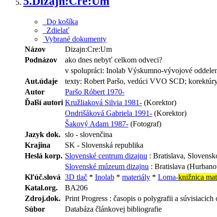
5.
Dizajn:Cre:Um
Do košíka
Zdielať
Vybrané dokumenty
Názov
Dizajn:Cre:Um
Podnázov
ako dnes nebyť celkom odveci?
v spolupráci: Inolab Výskumno-vývojové oddel
Aut.údaje
texty: Robert Paršo, vedúci VVO SCD; korektúry
Autor
Paršo Róbert 1970-
Ďalší autori
Kružliaková Silvia 1981-
(Korektor)
Ondrišáková Gabriela 1991-
(Korektor)
Šakový Adam 1987-
(Fotograf)
Jazyk dok.
slo - slovenčina
Krajina
SK - Slovenská republika
Heslá korp.
Slovenské centrum dizajnu
: Bratislava, Slovensk
Slovenské múzeum dizajnu
: Bratislava (Hurbano
Kľúč.slová
3D tlač
*
Inolab
*
materiály
*
Loma-
knižnica mat
Katal.org.
BA206
Zdroj.dok.
Print Progress : časopis o polygrafii a súvisiacich 
Súbor
Databáza článkovej bibliografie