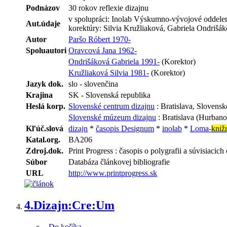
Podnázov
30 rokov reflexie dizajnu
v spolupráci: Inolab Výskumno-vývojové oddelen
Aut.údaje
korektúry: Silvia Kružliaková, Gabriela Ondriš
Autor
Paršo Róbert 1970-
Spoluautori
Oravcová Jana 1962-
Ondrišáková Gabriela 1991-
(Korektor)
Kružliaková Silvia 1981-
(Korektor)
Jazyk dok.
slo - slovenčina
Krajina
SK - Slovenská republika
Heslá korp.
Slovenské centrum dizajnu
: Bratislava, Slovensk
Slovenské múzeum dizajnu
: Bratislava (Hurbano
Kľúč.slová
dizajn
*
časopis Designum
*
inolab
*
Loma-
kniž
Katal.org.
BA206
Zdroj.dok.
Print Progress : časopis o polygrafii a súvisiacich 
Súbor
Databáza článkovej bibliografie
URL
http://www.printprogress.sk
4.
Dizajn:Cre:Um
Do košíka