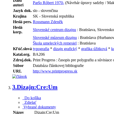
Ďalší
Paršo Róbert 1970-
(Návrhár úpravy sadzby / Make
autori
Jazyk dok.
slo - slovenčina
Krajina
SK - Slovenská republika
Heslá pers.
Rossmann Zdeněk
Heslá
Slovenské centrum dizajnu
: Bratislava, Slovensko
korp.
Slovenské múzeum dizajnu
: Bratislava (Hurbano
Škola umeleckých remesiel
: Bratislava
Kľúč.slová
typografia
*
dizajn grafický
*
grafika úžitková
*
k
Katal.org.
BA206
Zdroj.dok.
Print Progress : časopis pre polygrafiu a súvisiace 
Súbor
Databáza článkovej bibliografie
URL
http://www.printprogress.sk
3.
Dizajn:Cre:Um
Do košíka
Zdielať
Vybrané dokumenty
Názov
Dizajn:Cre:Um