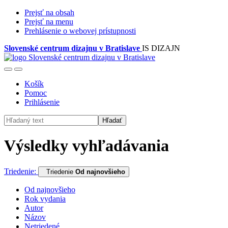
Prejsť na obsah
Prejsť na menu
Prehlásenie o webovej prístupnosti
Slovenské centrum dizajnu v Bratislave
IS DIZAJN
Košík
Pomoc
Prihlásenie
Hľadať
Výsledky vyhľadávania
Triedenie:
Triedenie
Od najnovšieho
Od najnovšieho
Rok vydania
Autor
Názov
Netriedené