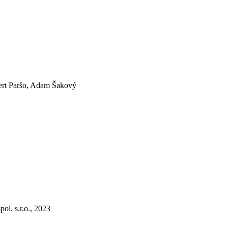
bert Paršo, Adam Šakový
pol. s.r.o., 2023