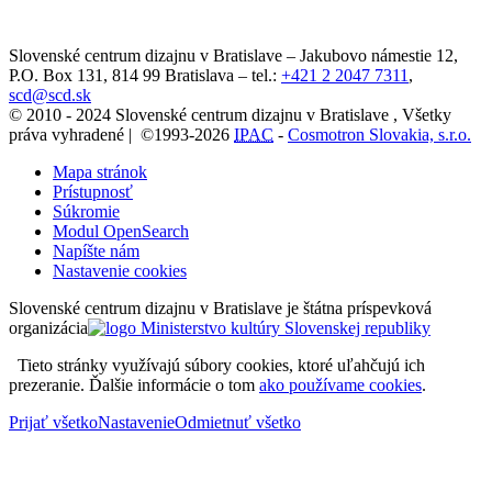
Slovenské centrum dizajnu v Bratislave
–
Jakubovo námestie 12
,
P.O. Box 131,
814 99
Bratislava
– tel.:
+421 2 2047 7311
,
scd@scd.sk
© 2010 - 2024 Slovenské centrum dizajnu v Bratislave , Všetky
práva vyhradené | ©1993-2026
IPAC
-
Cosmotron Slovakia, s.r.o.
Mapa stránok
Prístupnosť
Súkromie
Modul OpenSearch
Napíšte nám
Nastavenie cookies
Slovenské centrum dizajnu v Bratislave je štátna príspevková
organizácia
Tieto stránky využívajú súbory cookies, ktoré uľahčujú ich
prezeranie. Ďalšie informácie o tom
ako používame cookies
.
Prijať všetko
Nastavenie
Odmietnuť všetko