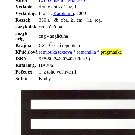
Autor
Eco Umberto 1932-2016
Vydanie
druhý dotisk 1. vyd.
Vyd.údaje
Praha :
Karolinum
, 2009
Rozsah
330 s. : čb. obr., 21 cm + lit., reg.
Jazyk dok.
cze - čeština
Jazyk
eng - angličtina
orig.
Krajina
CZ - Česká republika
Kľúč.slová
sémiotika textová
*
sémantika
*
pragmatika
ISBN
978-80-246-0740-5 (brož.)
Katal.org.
BA206
Počet ex.
1, z toho voľných 1
Súbor
Knihy