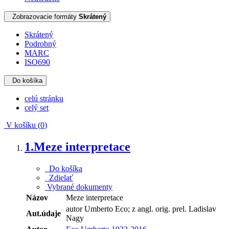
Zobrazovacie formáty
Skrátený
Skrátený
Podrobný
MARC
ISO690
Do košíka
celú stránku
celý set
V košíku (
0
)
1.
Meze interpretace
Do košíka
Zdielať
Vybrané dokumenty
Názov
Meze interpretace
autor Umberto Eco; z angl. orig. prel. Ladislav
Aut.údaje
Nagy