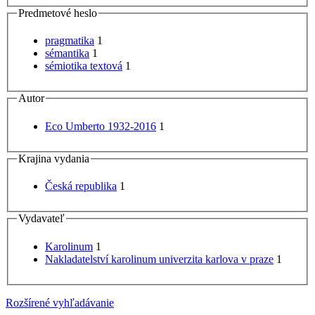
Predmetové heslo
pragmatika
1
sémantika
1
sémiotika textová
1
Autor
Eco Umberto 1932-2016
1
Krajina vydania
Česká republika
1
Vydavateľ
Karolinum
1
Nakladatelství karolinum univerzita karlova v praze
1
Rozšírené vyhľadávanie