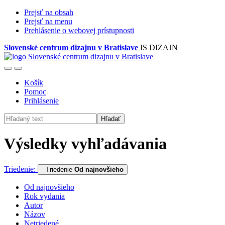
Prejsť na obsah
Prejsť na menu
Prehlásenie o webovej prístupnosti
Slovenské centrum dizajnu v Bratislave
IS DIZAJN
Košík
Pomoc
Prihlásenie
Hľadať
Výsledky vyhľadávania
Triedenie:
Triedenie
Od najnovšieho
Od najnovšieho
Rok vydania
Autor
Názov
Netriedené