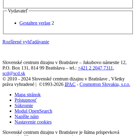
Vydavateľ
Gestalten verlag
2
Rozšírené vyhľadávanie
Slovenské centrum dizajnu v Bratislave
–
Jakubovo námestie 12
,
P.O. Box 131,
814 99
Bratislava
– tel.:
+421 2 2047 7311
,
scd@scd.sk
© 2010 - 2024 Slovenské centrum dizajnu v Bratislave , Všetky
práva vyhradené | ©1993-2026
IPAC
-
Cosmotron Slovakia, s.r.o.
Mapa stránok
Prístupnosť
Súkromie
Modul OpenSearch
Napíšte nám
Nastavenie cookies
Slovenské centrum dizajnu v Bratislave je štátna príspevková