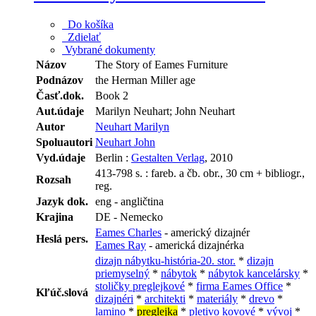
Do košíka
Zdielať
Vybrané dokumenty
Názov
The Story of Eames Furniture
Podnázov
the Herman Miller age
Časť.dok.
Book 2
Aut.údaje
Marilyn Neuhart; John Neuhart
Autor
Neuhart Marilyn
Spoluautori
Neuhart John
Vyd.údaje
Berlin :
Gestalten Verlag
, 2010
413-798 s. : fareb. a čb. obr., 30 cm + bibliogr.,
Rozsah
reg.
Jazyk dok.
eng - angličtina
Krajina
DE - Nemecko
Eames Charles
- americký dizajnér
Heslá pers.
Eames Ray
- americká dizajnérka
dizajn nábytku-história-20. stor.
*
dizajn
priemyselný
*
nábytok
*
nábytok kancelársky
*
stoličky preglejkové
*
firma Eames Office
*
Kľúč.slová
dizajnéri
*
architekti
*
materiály
*
drevo
*
lamino
*
preglejka
*
pletivo kovové
*
vývoj
*