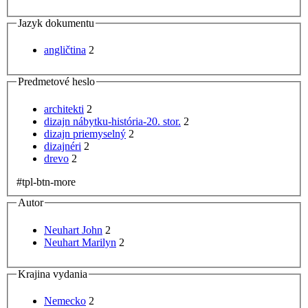
Jazyk dokumentu
angličtina
2
Predmetové heslo
architekti
2
dizajn nábytku-história-20. stor.
2
dizajn priemyselný
2
dizajnéri
2
drevo
2
#tpl-btn-more
Autor
Neuhart John
2
Neuhart Marilyn
2
Krajina vydania
Nemecko
2