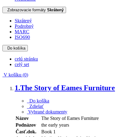
Zobrazovacie formáty
Skrátený
Skrátený
Podrobný
MARC
ISO690
Do košíka
celú stránku
celý set
V košíku (
0
)
1.
The Story of Eames Furniture
Do košíka
Zdielať
Vybrané dokumenty
Názov
The Story of Eames Furniture
Podnázov
the early years
Časť.dok.
Book 1