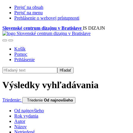
Prejsť na obsah
Prejsť na menu
Prehlásenie o webovej prístupnosti
Slovenské centrum dizajnu v Bratislave
IS DIZAJN
Košík
Pomoc
Prihlásenie
Hľadať
Výsledky vyhľadávania
Triedenie:
Triedenie
Od najnovšieho
Od najnovšieho
Rok vydania
Autor
Názov
Netriedené