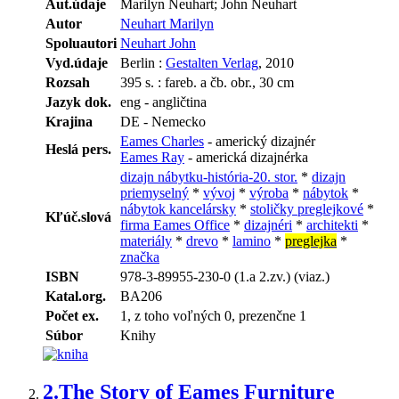
Aut.údaje
Marilyn Neuhart; John Neuhart
Autor
Neuhart Marilyn
Spoluautori
Neuhart John
Vyd.údaje
Berlin :
Gestalten Verlag
, 2010
Rozsah
395 s. : fareb. a čb. obr., 30 cm
Jazyk dok.
eng - angličtina
Krajina
DE - Nemecko
Eames Charles
- americký dizajnér
Heslá pers.
Eames Ray
- americká dizajnérka
dizajn nábytku-história-20. stor.
*
dizajn
priemyselný
*
vývoj
*
výroba
*
nábytok
*
nábytok kancelársky
*
stoličky preglejkové
*
Kľúč.slová
firma Eames Office
*
dizajnéri
*
architekti
*
materiály
*
drevo
*
lamino
*
preglejka
*
značka
ISBN
978-3-89955-230-0 (1.a 2.zv.) (viaz.)
Katal.org.
BA206
Počet ex.
1, z toho voľných 0, prezenčne 1
Súbor
Knihy
2.
The Story of Eames Furniture