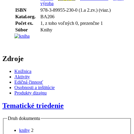
výroba
ISBN
978-3-89955-230-0 (1.a 2.zv.) (viaz.)
Katal.org.
BA206
Počet ex.
1, z toho voľných 0, prezenčne 1
Súbor
Knihy
Zdroje
Knižnica
Aktivity
Edičná činnosť
Osobnosti a inštitúcie
Produkty dizajnu
Tematické triedenie
Druh dokumentu
knihy
2