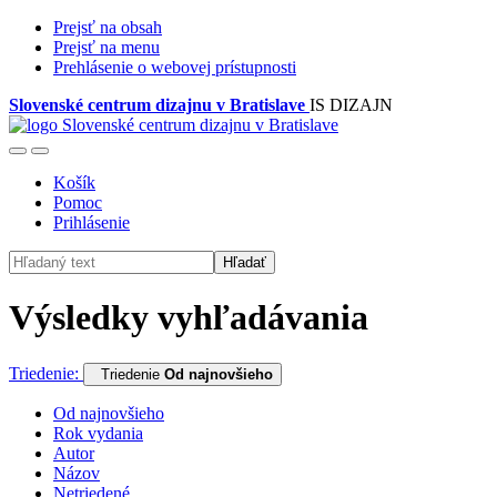
Prejsť na obsah
Prejsť na menu
Prehlásenie o webovej prístupnosti
Slovenské centrum dizajnu v Bratislave
IS DIZAJN
Košík
Pomoc
Prihlásenie
Hľadať
Výsledky vyhľadávania
Triedenie:
Triedenie
Od najnovšieho
Od najnovšieho
Rok vydania
Autor
Názov
Netriedené