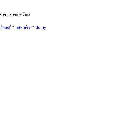
 spa - španielčina
eľnosť
*
interiéry
*
domy