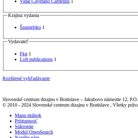
Vidal Cayetano Cardelius
1
Krajina vydania
Španielsko
1
Vydavateľ
Fkg
1
Loft publications
1
Rozšírené vyhľadávanie
Slovenské centrum dizajnu v Bratislave
–
Jakubovo námestie 12
, P.O
© 2010 - 2024 Slovenské centrum dizajnu v Bratislave , Všetky pr
Mapa stránok
Prístupnosť
Súkromie
Modul OpenSearch
Napíšte nám