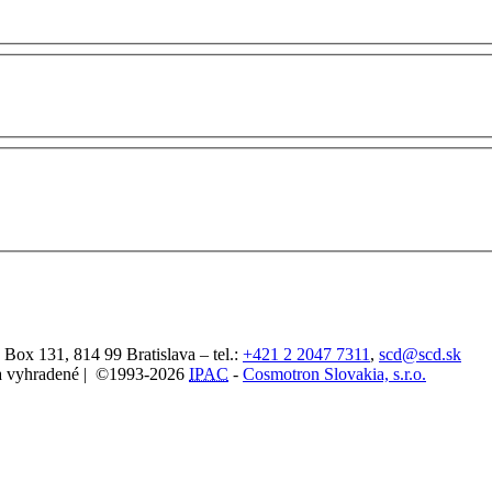
. Box 131,
814 99
Bratislava
– tel.:
+421 2 2047 7311
,
scd@scd.sk
áva vyhradené | ©1993-2026
IPAC
-
Cosmotron Slovakia, s.r.o.