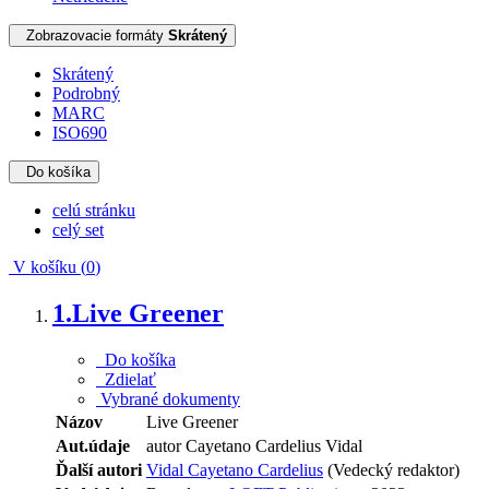
Zobrazovacie formáty
Skrátený
Skrátený
Podrobný
MARC
ISO690
Do košíka
celú stránku
celý set
V košíku (
0
)
1.
Live Greener
Do košíka
Zdielať
Vybrané dokumenty
Názov
Live Greener
Aut.údaje
autor Cayetano Cardelius Vidal
Ďalší autori
Vidal Cayetano Cardelius
(Vedecký redaktor)