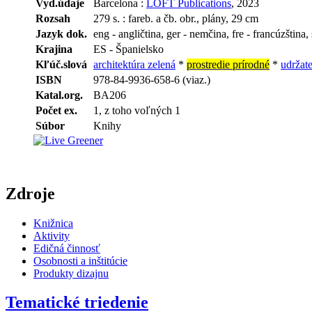
Vyd.údaje
Barcelona :
LOFT Publications
, 2023
Rozsah
279 s. : fareb. a čb. obr., plány, 29 cm
Jazyk dok.
eng - angličtina, ger - nemčina, fre - francúzština,
Krajina
ES - Španielsko
Kľúč.slová
architektúra zelená
*
prostredie prírodné
*
udržat
ISBN
978-84-9936-658-6 (viaz.)
Katal.org.
BA206
Počet ex.
1, z toho voľných 1
Súbor
Knihy
Zdroje
Knižnica
Aktivity
Edičná činnosť
Osobnosti a inštitúcie
Produkty dizajnu
Tematické triedenie