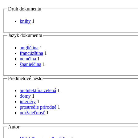
Druh dokumentu
knihy
1
Jazyk dokumentu
angličtina
1
francúzština
1
nemčina
1
španielčina
1
Predmetové heslo
architektúra zelená
1
domy
1
interiéry
1
prostredie prírodné
1
udržateľnosť
1
Autor