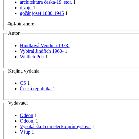
architektúra česká-19. stor.
1
dizajn
1
gočár josef 1880-1945
1
#tpl-btn-more
Autor
Hnídková Vendula 1978-
1
Vybíral Jindřich 1960-
1
Wittlich Petr
1
Krajina vydania
CS
1
Česká republika
1
Vydavateľ
Odeon
1
Odeon,
1
Vysoká škola umělecko-průmyslová
1
Všup
1