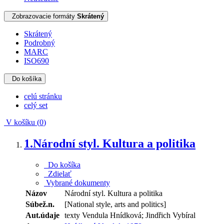
Zobrazovacie formáty
Skrátený
Skrátený
Podrobný
MARC
ISO690
Do košíka
celú stránku
celý set
V košíku (
0
)
1.
Národní styl. Kultura a politika
Do košíka
Zdielať
Vybrané dokumenty
Názov
Národní styl. Kultura a politika
Súbež.n.
[National style, arts and politics]
Aut.údaje
texty Vendula Hnídková; Jindřich Vybíral