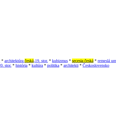
ý
*
architektúra
česká
-19. stor.
*
kubizmus
*
secesia česká
*
remeslá um
. stor.
*
história
*
kultúra
*
politika
*
architekti
*
Československo