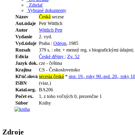
Zdielať
Vybrané dokumenty
Názov
Česká
secese
Aut.údaje
Petr Wittlich
Autor
Wittlich Petr
Vydanie
2. vyd.
Vyd.údaje
Praha :
Odeon
, 1985
Rozsah
379 s. : obr. + menný reg. s biografickými údajmi; l
Edícia
České dějiny
:
Zv. 52
Jazyk dok.
cze - čeština
Krajina
CS - Československo
Kľúč.slová
secesia česká
*
stor. 19., roky 90.-pol. 20., roky 10
ISBN
(viaz.)
Katal.org.
BA206
Počet ex.
1, z toho voľných 0, prezenčne 1
Súbor
Knihy
Zdroje