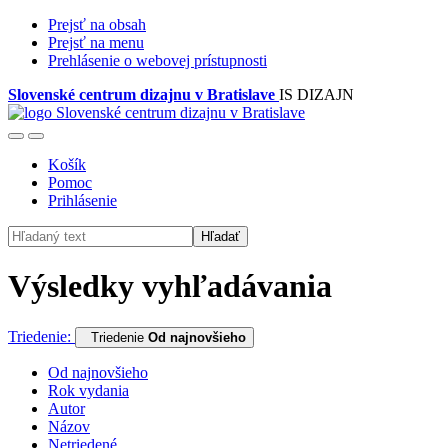
Prejsť na obsah
Prejsť na menu
Prehlásenie o webovej prístupnosti
Slovenské centrum dizajnu v Bratislave
IS DIZAJN
Košík
Pomoc
Prihlásenie
Hľadať
Výsledky vyhľadávania
Triedenie:
Triedenie
Od najnovšieho
Od najnovšieho
Rok vydania
Autor
Názov
Netriedené