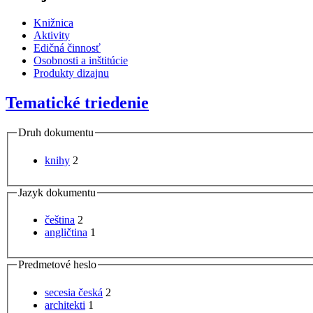
Knižnica
Aktivity
Edičná činnosť
Osobnosti a inštitúcie
Produkty dizajnu
Tematické triedenie
Druh dokumentu
knihy
2
Jazyk dokumentu
čeština
2
angličtina
1
Predmetové heslo
secesia česká
2
architekti
1