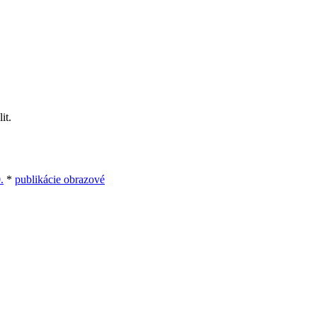
it.
.
*
publikácie obrazové