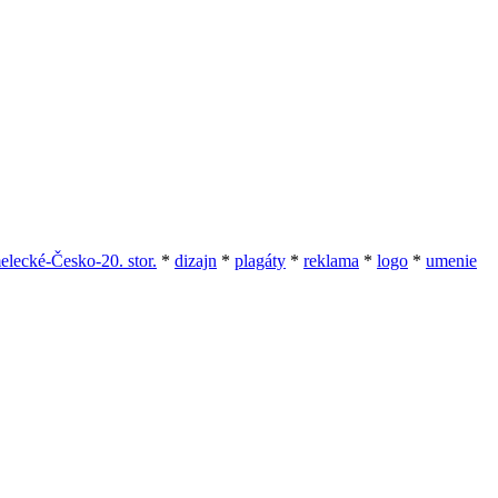
elecké-Česko-20. stor.
*
dizajn
*
plagáty
*
reklama
*
logo
*
umenie