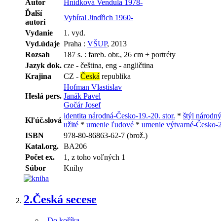
Autor
Hnídková Vendula 1978-
Ďalší
Vybíral Jindřich 1960-
autori
Vydanie
1. vyd.
Vyd.údaje
Praha :
VŠUP
, 2013
Rozsah
187 s. : fareb. obr., 26 cm + portréty
Jazyk dok.
cze - čeština, eng - angličtina
Krajina
CZ -
Česká
republika
Hofman Vlastislav
Heslá pers.
Janák Pavel
Gočár Josef
identita národná-Česko-19.-20. stor.
*
štýl národn
Kľúč.slová
užité
*
umenie ľudové
*
umenie výtvarné-Česko-20
ISBN
978-80-86863-62-7 (brož.)
Katal.org.
BA206
Počet ex.
1, z toho voľných 1
Súbor
Knihy
2.
Česká secese
Do košíka