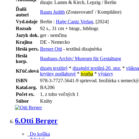
dizajn: Lamm & Kirch, Lepzig / Berlin
Ďalší
Raum Judith
(Zostavovateľ / Kompilátor)
autori
Vyd.údaje
Berlin :
Hatje Cantz Verlag
, [2024]
Rozsah
92 s., 31 cm + biogr., bibliogr.
Jazyk dok.
ger - nemčina
Krajina
DE - Nemecko
Heslá pers.
Berger Otti
- textilná dizajnérka
Heslá
Bauhaus-Archiv/ Museum für Gestaltung
korp.
dizajn textilný
*
dizajnéri textilní-20. stor.
*
vlákna
Kľúč.slová
krytiny podlahové
*
tvorba
*
výstavy
ISBN
978-3-7727-5641-9 sprievod. brožúrka s nemeckým 
Katal.org.
BA206
Počet ex.
1, z toho voľných 1
Súbor
Knihy
6.
Otti Berger
Do košíka