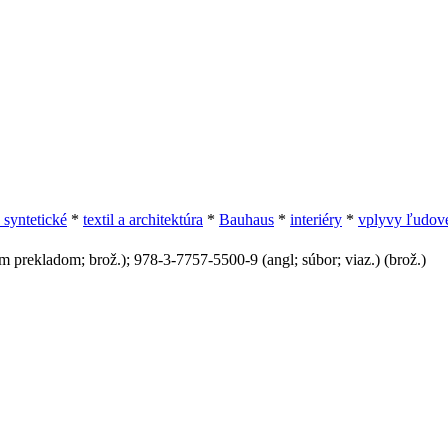
 syntetické
*
textil a architektúra
*
Bauhaus
*
interiéry
*
vplyvy ľudov
prekladom; brož.); 978-3-7757-5500-9 (angl; súbor; viaz.) (brož.)