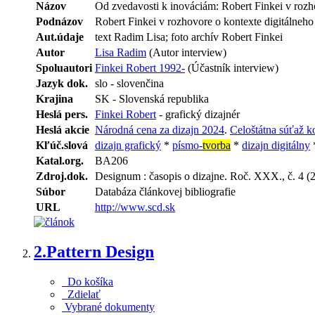
Názov
Od zvedavosti k inováciám: Robert Finkei v rozho
Podnázov
Robert Finkei v rozhovore o kontexte digitálneho
Aut.údaje
text Radim Lisa; foto archív Robert Finkei
Autor
Lisa Radim
(Autor interview)
Spoluautori
Finkei Robert 1992-
(Účastník interview)
Jazyk dok.
slo - slovenčina
Krajina
SK - Slovenská republika
Heslá pers.
Finkei Robert
- grafický dizajnér
Heslá akcie
Národná cena za dizajn 2024
.
Celoštátna súťaž 
Kľúč.slová
dizajn grafický
*
písmo-
tvorba
*
dizajn digitálny
Katal.org.
BA206
Zdroj.dok.
Designum : časopis o dizajne. Roč. XXX., č. 4 (2
Súbor
Databáza článkovej bibliografie
URL
http://www.scd.sk
2.
Pattern Design
Do košíka
Zdielať
Vybrané dokumenty