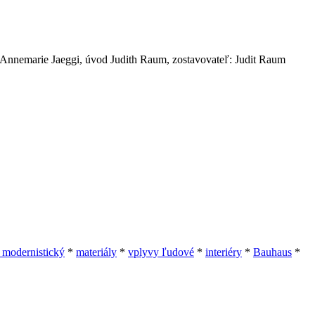
v Annemarie Jaeggi, úvod Judith Raum, zostavovateľ: Judit Raum
l modernistický
*
materiály
*
vplyvy ľudové
*
interiéry
*
Bauhaus
*