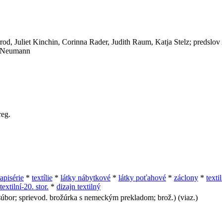
rod, Juliet Kinchin, Corinna Rader, Judith Raum, Katja Stelz; predslo
ta Neumann
reg.
tapisérie
*
textílie
*
látky nábytkové
*
látky poťahové
*
záclony
*
texti
textilní-20. stor.
*
dizajn textilný
úbor; sprievod. brožúrka s nemeckým prekladom; brož.) (viaz.)