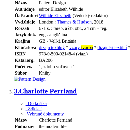
Názov
Pattern Design
Aut.údaje
editor Elizabeth Wilhide
Ďalší autori
Wilhide Elizabeth
(Vedecký redaktor)
Vyd.údaje
London :
Thames & Hudson
, 2018
Rozsah
671 s. : fareb. a čb. obr., 24 cm + reg.
Jazyk dok.
eng - angličtina
Krajina
GB - Veľká Británia
Kľúč.slová
dizajn textilný
*
vzory-
tvorba
*
dizajnéri textilní
ISBN
978-0-500-02148-4 (viaz.)
Katal.org.
BA206
Počet ex.
1, z toho voľných 1
Súbor
Knihy
3.
Charlotte Perriand
Do košíka
Zdielať
Vybrané dokumenty
Názov
Charlotte Perriand
Podnázov
the modern life