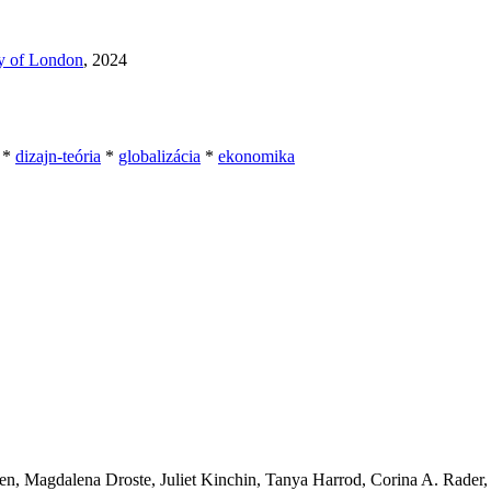
ty of London
, 2024
*
dizajn-teória
*
globalizácia
*
ekonomika
ven, Magdalena Droste, Juliet Kinchin, Tanya Harrod, Corina A. Rader,