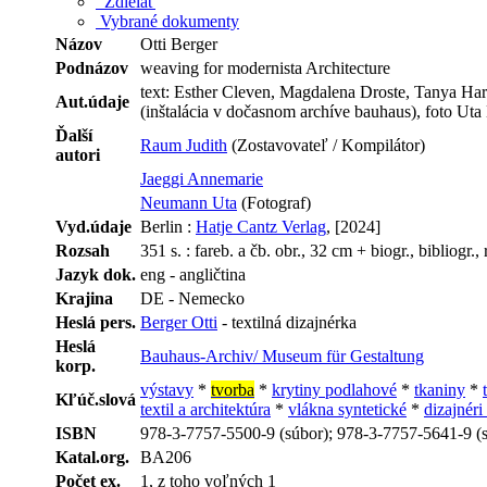
Zdielať
Vybrané dokumenty
Názov
Otti Berger
Podnázov
weaving for modernista Architecture
text: Esther Cleven, Magdalena Droste, Tanya Har
Aut.údaje
(inštalácia v dočasnom archíve bauhaus), foto U
Ďalší
Raum Judith
(Zostavovateľ / Kompilátor)
autori
Jaeggi Annemarie
Neumann Uta
(Fotograf)
Vyd.údaje
Berlin :
Hatje Cantz Verlag
, [2024]
Rozsah
351 s. : fareb. a čb. obr., 32 cm + biogr., bibliogr., 
Jazyk dok.
eng - angličtina
Krajina
DE - Nemecko
Heslá pers.
Berger Otti
- textilná dizajnérka
Heslá
Bauhaus-Archiv/ Museum für Gestaltung
korp.
výstavy
*
tvorba
*
krytiny podlahové
*
tkaniny
*
Kľúč.slová
textil a architektúra
*
vlákna syntetické
*
dizajnéri 
ISBN
978-3-7757-5500-9 (súbor); 978-3-7757-5641-9 (s
Katal.org.
BA206
Počet ex.
1, z toho voľných 1