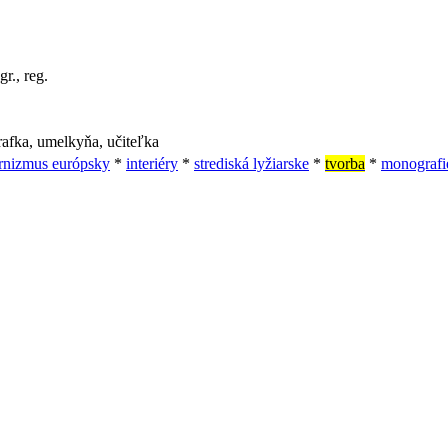
gr., reg.
grafka, umelkyňa, učiteľka
nizmus európsky
*
interiéry
*
strediská lyžiarske
*
tvorba
*
monografi