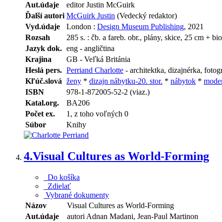
Aut.údaje
editor Justin McGuirk
Ďalší autori
McGuirk Justin
(Vedecký redaktor)
Vyd.údaje
London :
Design Museum Publishing
, 2021
Rozsah
285 s. : čb. a fareb. obr., plány, skice, 25 cm + bio
Jazyk dok.
eng - angličtina
Krajina
GB - Veľká Británia
Heslá pers.
Perriand Charlotte
- architektka, dizajnérka, foto
Kľúč.slová
ženy
*
dizajn nábytku-20. stor.
*
nábytok
*
moder
ISBN
978-1-872005-52-2 (viaz.)
Katal.org.
BA206
Počet ex.
1, z toho voľných 0
Súbor
Knihy
4.
Visual Cultures as World-Forming
Do košíka
Zdielať
Vybrané dokumenty
Názov
Visual Cultures as World-Forming
Aut.údaje
autori Adnan Madani, Jean-Paul Martinon