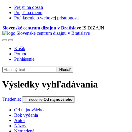
Prejsť na obsah
Prejsť na menu
Prehlásenie o webovej prístupnosti
Slovenské centrum dizajnu v Bratislave
IS DIZAJN
Košík
Pomoc
Prihlásenie
Hľadať
Výsledky vyhľadávania
Triedenie:
Triedenie
Od najnovšieho
Od najnovšieho
Rok vydania
Autor
Názov
Netriedené