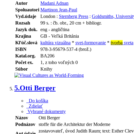
Autor
Madani Adnan
Spoluautori
Martinon Jean-Paul
Vyd.údaje
London :
Sternberg Press
:
Goldsmiths, Universi
Rozsah
99 s. : čb. obr., 20 cm + bibliogr.
Jazyk dok.
eng - angličtina
Krajina
GB - Veľká Británia
Kľúč.slová
kultúra vizuálna
*
svet-formovanie
*
tvorba
sveta
ISBN
978-3-95679-537-4 (brož.)
Katal.org.
BA206
Počet ex.
1, z toho voľných 0
Súbor
Knihy
5.
Otti Berger
Do košíka
Zdielať
Vybrané dokumenty
Názov
Otti Berger
Podnázov
stoffe für die Architektur der Moderne
zostavovateľ, úvod Judith Raum; text: Esther Cle
Aut.údaje