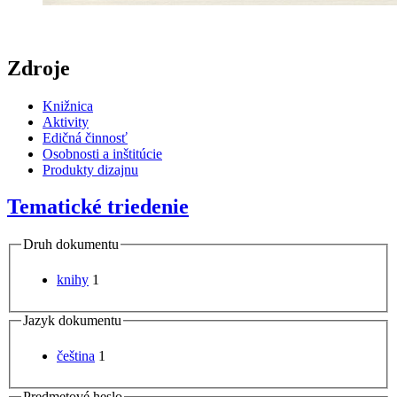
Zdroje
Knižnica
Aktivity
Edičná činnosť
Osobnosti a inštitúcie
Produkty dizajnu
Tematické triedenie
Druh dokumentu
knihy
1
Jazyk dokumentu
čeština
1
Predmetové heslo