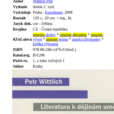
Autor
Wittlich Petr
Vydanie
dotisk 2. vyd.
Vyd.údaje
Praha :
Karolinum
, 2008
Rozsah
120 s., 20 cm. + reg., lit.
Jazyk dok.
cze - čeština
Krajina
CZ - Česká republika
umenie
-dejiny
*
umenie
-
literatúra
*
umenie
-
Kľúč.slová
vývoj
*
umenie
-teória
*
umelci-životopisy
*
kritika výtvarná
ISBN
978-80-246-1470-0 (brož.)
Katal.org.
BA206
Počet ex.
1, z toho voľných 1
Súbor
Knihy