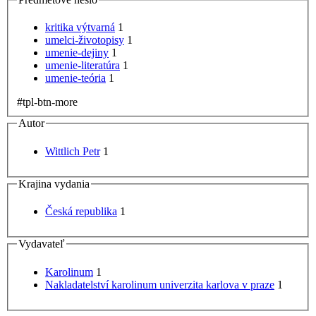
kritika výtvarná
1
umelci-životopisy
1
umenie-dejiny
1
umenie-literatúra
1
umenie-teória
1
#tpl-btn-more
Autor
Wittlich Petr
1
Krajina vydania
Česká republika
1
Vydavateľ
Karolinum
1
Nakladatelství karolinum univerzita karlova v praze
1