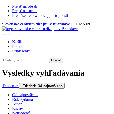
Prejsť na obsah
Prejsť na menu
Prehlásenie o webovej prístupnosti
Slovenské centrum dizajnu v Bratislave
IS DIZAJN
Košík
Pomoc
Prihlásenie
Hľadať
Výsledky vyhľadávania
Triedenie:
Triedenie
Od najnovšieho
Od najnovšieho
Rok vydania
Autor
Názov
Netriedené