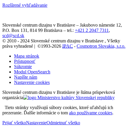
Rozšírené vyhľadávanie
Slovenské centrum dizajnu v Bratislave
–
Jakubovo námestie 12
,
P.O. Box 131,
814 99
Bratislava
– tel.:
+421 2 2047 7311
,
scd@scd.sk
© 2010 - 2024 Slovenské centrum dizajnu v Bratislave , Všetky
práva vyhradené | ©1993-2026
IPAC
-
Cosmotron Slovakia, s.r.o.
Mapa stránok
Prístupnosť
Súkromie
Modul OpenSearch
Napíšte nám
Nastavenie cookies
Slovenské centrum dizajnu v Bratislave je štátna príspevková
organizácia
Tieto stránky využívajú súbory cookies, ktoré uľahčujú ich
prezeranie. Ďalšie informácie o tom
ako používame cookies
.
Prijať všetko
Nastavenie
Odmietnuť všetko