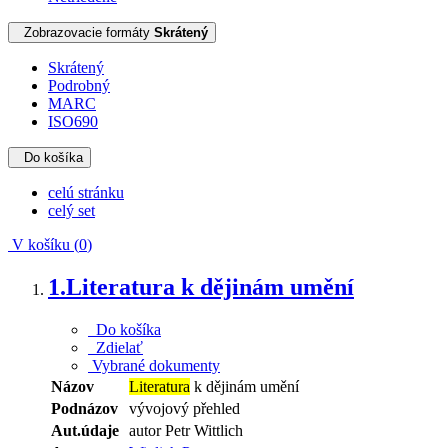
Zobrazovacie formáty
Skrátený
Skrátený
Podrobný
MARC
ISO690
Do košíka
celú stránku
celý set
V košíku (
0
)
1.
Literatura k dějinám umění
Do košíka
Zdielať
Vybrané dokumenty
Názov
Literatura
k dějinám umění
Podnázov
vývojový přehled
Aut.údaje
autor Petr Wittlich