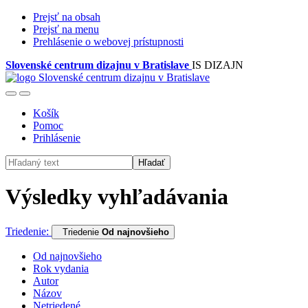
Prejsť na obsah
Prejsť na menu
Prehlásenie o webovej prístupnosti
Slovenské centrum dizajnu v Bratislave
IS DIZAJN
Košík
Pomoc
Prihlásenie
Hľadať
Výsledky vyhľadávania
Triedenie:
Triedenie
Od najnovšieho
Od najnovšieho
Rok vydania
Autor
Názov
Netriedené