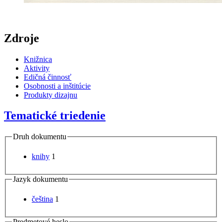
Zdroje
Knižnica
Aktivity
Edičná činnosť
Osobnosti a inštitúcie
Produkty dizajnu
Tematické triedenie
Druh dokumentu
knihy
1
Jazyk dokumentu
čeština
1
Predmetové heslo