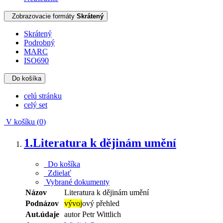
Zobrazovacie formáty
Skrátený
Skrátený
Podrobný
MARC
ISO690
Do košíka
celú stránku
celý set
V košíku (
0
)
1.
Literatura k dějinám umění
Do košíka
Zdielať
Vybrané dokumenty
Názov
Literatura k dějinám umění
Podnázov
vývoj
ový přehled
Aut.údaje
autor Petr Wittlich