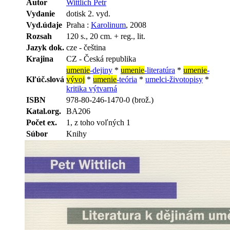
Autor
Wittlich Petr
Vydanie
dotisk 2. vyd.
Vyd.údaje
Praha :
Karolinum
, 2008
Rozsah
120 s., 20 cm. + reg., lit.
Jazyk dok.
cze - čeština
Krajina
CZ - Česká republika
umenie
-dejiny
*
umenie
-literatúra
*
umenie
-
Kľúč.slová
vývoj
*
umenie
-teória
*
umelci-životopisy
*
kritika výtvarná
ISBN
978-80-246-1470-0 (brož.)
Katal.org.
BA206
Počet ex.
1, z toho voľných 1
Súbor
Knihy