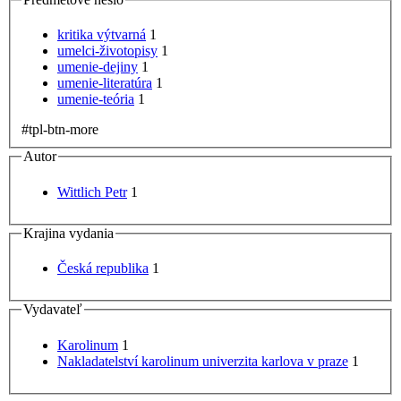
kritika výtvarná
1
umelci-životopisy
1
umenie-dejiny
1
umenie-literatúra
1
umenie-teória
1
#tpl-btn-more
Autor
Wittlich Petr
1
Krajina vydania
Česká republika
1
Vydavateľ
Karolinum
1
Nakladatelství karolinum univerzita karlova v praze
1