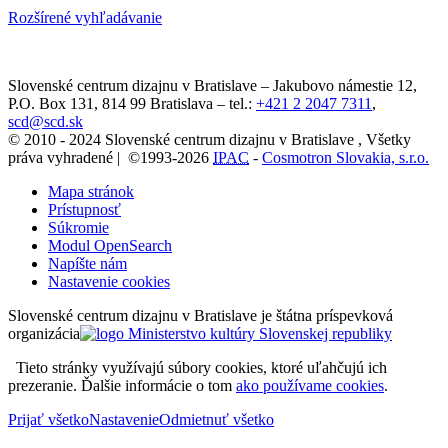
Rozšírené vyhľadávanie
Slovenské centrum dizajnu v Bratislave
–
Jakubovo námestie 12
,
P.O. Box 131,
814 99
Bratislava
– tel.:
+421 2 2047 7311
,
scd@scd.sk
© 2010 - 2024 Slovenské centrum dizajnu v Bratislave , Všetky
práva vyhradené | ©1993-2026
IPAC
-
Cosmotron Slovakia, s.r.o.
Mapa stránok
Prístupnosť
Súkromie
Modul OpenSearch
Napíšte nám
Nastavenie cookies
Slovenské centrum dizajnu v Bratislave je štátna príspevková
organizácia
Tieto stránky využívajú súbory cookies, ktoré uľahčujú ich
prezeranie. Ďalšie informácie o tom
ako používame cookies
.
Prijať všetko
Nastavenie
Odmietnuť všetko