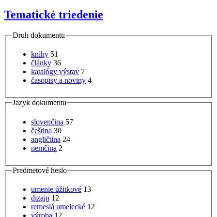
Tematické triedenie
Druh dokumentu
knihy
51
články
36
katalógy výstav
7
časopisy a noviny
4
Jazyk dokumentu
slovenčina
57
čeština
30
angličtina
24
nemčina
2
Predmetové heslo
umenie úžitkové
13
dizajn
12
remeslá umelecké
12
výroba
12