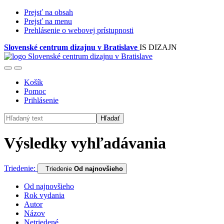
Prejsť na obsah
Prejsť na menu
Prehlásenie o webovej prístupnosti
Slovenské centrum dizajnu v Bratislave
IS DIZAJN
Košík
Pomoc
Prihlásenie
Hľadať
Výsledky vyhľadávania
Triedenie:
Triedenie
Od najnovšieho
Od najnovšieho
Rok vydania
Autor
Názov
Netriedené