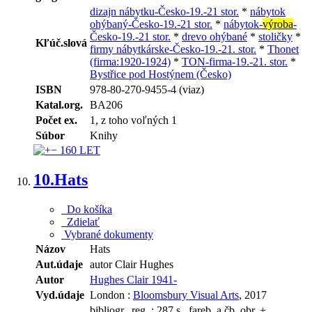
dizajn nábytku-Česko-19.-21 stor.
*
nábytok
ohýbaný-Česko-19.-21 stor.
*
nábytok-
výroba
-
Česko-19.-21 stor.
*
drevo ohýbané
*
stoličky
*
Kľúč.slová
firmy nábytkárske-Česko-19.-21. stor.
*
Thonet
(firma:1920-1924)
*
TON-firma-19.-21. stor.
*
Bystřice pod Hostýnem (Česko)
ISBN
978-80-270-9455-4 (viaz)
Katal.org.
BA206
Počet ex.
1, z toho voľných 1
Súbor
Knihy
10.
Hats
Do košíka
Zdielať
Vybrané dokumenty
Názov
Hats
Aut.údaje
autor Clair Hughes
Autor
Hughes Clair 1941-
Vyd.údaje
London :
Bloomsbury Visual Arts
, 2017
bibliogr., reg. : 287 s., fareb. a čb. obr. +