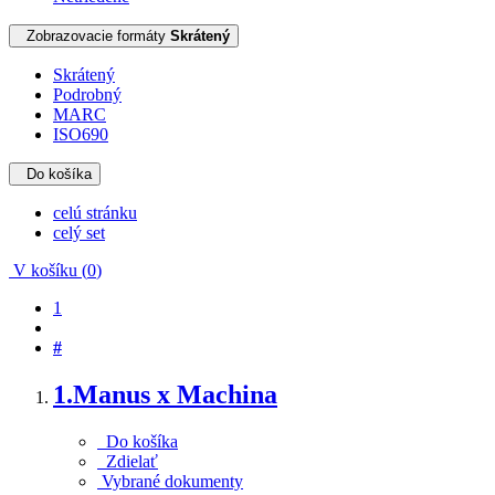
Zobrazovacie formáty
Skrátený
Skrátený
Podrobný
MARC
ISO690
Do košíka
celú stránku
celý set
V košíku (
0
)
1
#
1.
Manus x Machina
Do košíka
Zdielať
Vybrané dokumenty