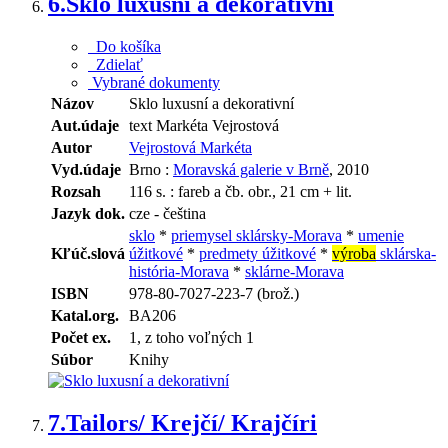
6.
Sklo luxusní a dekorativní
Do košíka
Zdielať
Vybrané dokumenty
Názov
Sklo luxusní a dekorativní
Aut.údaje
text Markéta Vejrostová
Autor
Vejrostová Markéta
Vyd.údaje
Brno :
Moravská galerie v Brně
, 2010
Rozsah
116 s. : fareb a čb. obr., 21 cm + lit.
Jazyk dok.
cze - čeština
sklo
*
priemysel sklársky-Morava
*
umenie
Kľúč.slová
úžitkové
*
predmety úžitkové
*
výroba
sklárska-
história-Morava
*
sklárne-Morava
ISBN
978-80-7027-223-7 (brož.)
Katal.org.
BA206
Počet ex.
1, z toho voľných 1
Súbor
Knihy
7.
Tailors/ Krejčí/ Krajčíri