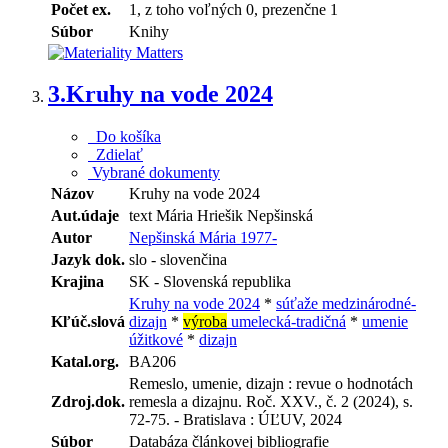
Počet ex.
1, z toho voľných 0, prezenčne 1
Súbor
Knihy
3.
Kruhy na vode 2024
Do košíka
Zdielať
Vybrané dokumenty
Názov
Kruhy na vode 2024
Aut.údaje
text Mária Hriešik Nepšinská
Autor
Nepšinská Mária 1977-
Jazyk dok.
slo - slovenčina
Krajina
SK - Slovenská republika
Kruhy na vode 2024
*
súťaže medzinárodné-
Kľúč.slová
dizajn
*
výroba
umelecká-tradičná
*
umenie
úžitkové
*
dizajn
Katal.org.
BA206
Remeslo, umenie, dizajn : revue o hodnotách
Zdroj.dok.
remesla a dizajnu. Roč. XXV., č. 2 (2024), s.
72-75. - Bratislava : ÚĽUV, 2024
Súbor
Databáza článkovej bibliografie