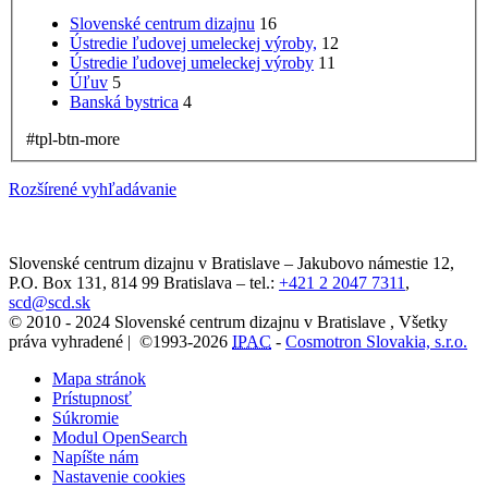
Slovenské centrum dizajnu
16
Ústredie ľudovej umeleckej výroby,
12
Ústredie ľudovej umeleckej výroby
11
Úľuv
5
Banská bystrica
4
#tpl-btn-more
Rozšírené vyhľadávanie
Slovenské centrum dizajnu v Bratislave
–
Jakubovo námestie 12
,
P.O. Box 131,
814 99
Bratislava
– tel.:
+421 2 2047 7311
,
scd@scd.sk
© 2010 - 2024 Slovenské centrum dizajnu v Bratislave , Všetky
práva vyhradené | ©1993-2026
IPAC
-
Cosmotron Slovakia, s.r.o.
Mapa stránok
Prístupnosť
Súkromie
Modul OpenSearch
Napíšte nám
Nastavenie cookies