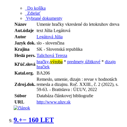
Do košíka
Zdielať
Vybrané dokumenty
Názov
Umenie hračky vkreslené do letokruhov dreva
Aut.údaje
text Júlia Legátová
Autor
Legátová Júlia
Jazyk dok.
slo - slovenčina
Krajina
SK - Slovenská republika
Heslá pers.
Talichová Tereza
hračky-
výroba
*
predmety úžitkové
*
dizajn
Kľúč.slová
hračiek
Katal.org.
BA206
Remeslo, umenie, dizajn : revue v hodnotách
Zdroj.dok.
remesla a dizajnu. Roč. XXIII., č. 2 (2022), s.
59-63. - Bratislava : ÚĽUV, 2022
Súbor
Databáza článkovej bibliografie
URL
http://www.uluv.sk
9.
+− 160 LET