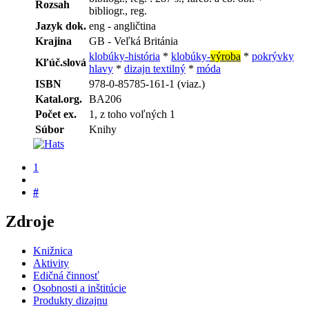
Rozsah
bibliogr., reg.
Jazyk dok.
eng - angličtina
Krajina
GB - Veľká Británia
klobúky-história
*
klobúky-
výroba
*
pokrývky
Kľúč.slová
hlavy
*
dizajn textilný
*
móda
ISBN
978-0-85785-161-1 (viaz.)
Katal.org.
BA206
Počet ex.
1, z toho voľných 1
Súbor
Knihy
1
#
Zdroje
Knižnica
Aktivity
Edičná činnosť
Osobnosti a inštitúcie
Produkty dizajnu