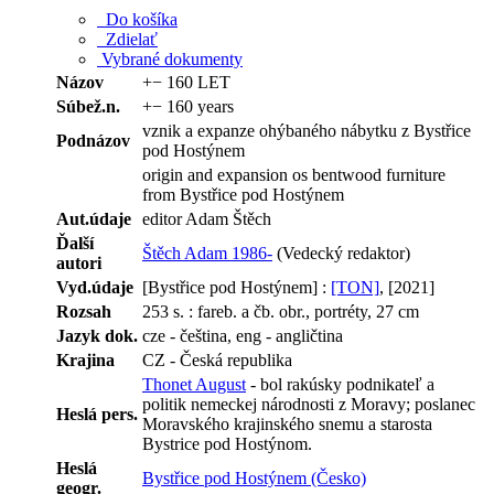
Do košíka
Zdielať
Vybrané dokumenty
Názov
+− 160 LET
Súbež.n.
+− 160 years
vznik a expanze ohýbaného nábytku z Bystřice
Podnázov
pod Hostýnem
origin and expansion os bentwood furniture
from Bystřice pod Hostýnem
Aut.údaje
editor Adam Štěch
Ďalší
Štěch Adam 1986-
(Vedecký redaktor)
autori
Vyd.údaje
[Bystřice pod Hostýnem] :
[TON]
, [2021]
Rozsah
253 s. : fareb. a čb. obr., portréty, 27 cm
Jazyk dok.
cze - čeština, eng - angličtina
Krajina
CZ - Česká republika
Thonet August
- bol rakúsky podnikateľ a
politik nemeckej národnosti z Moravy; poslanec
Heslá pers.
Moravského krajinského snemu a starosta
Bystrice pod Hostýnom.
Heslá
Bystřice pod Hostýnem (Česko)
geogr.