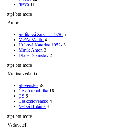
drevo
11
#tpl-btn-more
Autor
Šidlíková Zuzana 1978-
5
Mešša Martin
4
Hubová Katarína 1952-
3
Mrník Anton
3
Dlabal Stanislav
2
#tpl-btn-more
Krajina vydania
Slovensko
58
Česká republika
16
CS
6
Československo
4
Veľká Británia
4
#tpl-btn-more
Vydavateľ