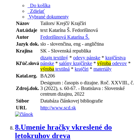
Do košíka
Zdielať
Vybrané dokumenty
Názov
Tailors/ Krejčí/ Krajčíri
Aut.údaje
text Katarína Š. Fedorišinová
Autor
Fedorišinová Katarína Š.
Jazyk dok.
slo - slovenčina, eng - angličtina
Krajina
SK - Slovenská republika
dizajn textilný
*
odevy pánske
*
krajčírstva
Kľúč.slová
pánske
*
salóny krajčírske
*
výroba
odevov
*
výroba
textilná
*
krajčíri
*
materiály
Katal.org.
BA206
Designum : časopis o dizajne. Roč. XXVIII., č.
Zdroj.dok.
3 (2022), s. 60-67. - Bratislava : Slovenské
centrum dizajnu, 2022
Súbor
Databáza článkovej bibliografie
URL
http://www.scd.sk
8.
Umenie hračky vkreslené do
letokruhov dreva