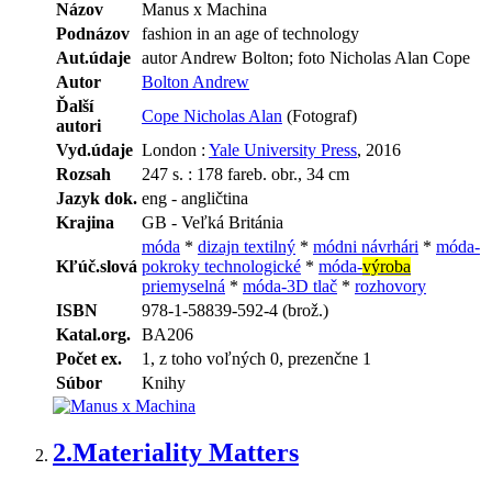
Názov
Manus x Machina
Podnázov
fashion in an age of technology
Aut.údaje
autor Andrew Bolton; foto Nicholas Alan Cope
Autor
Bolton Andrew
Ďalší
Cope Nicholas Alan
(Fotograf)
autori
Vyd.údaje
London :
Yale University Press
, 2016
Rozsah
247 s. : 178 fareb. obr., 34 cm
Jazyk dok.
eng - angličtina
Krajina
GB - Veľká Británia
móda
*
dizajn textilný
*
módni návrhári
*
móda-
Kľúč.slová
pokroky technologické
*
móda-
výroba
priemyselná
*
móda-3D tlač
*
rozhovory
ISBN
978-1-58839-592-4 (brož.)
Katal.org.
BA206
Počet ex.
1, z toho voľných 0, prezenčne 1
Súbor
Knihy
2.
Materiality Matters