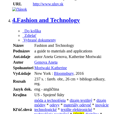
URL
http://www.uluv.sk
4.
Fashion and Technology
Do košíka
Zdielať
Vybrané dokumenty
Názov
Fashion and Technology
Podnázov
a guide to materials and applications
Aut.údaje
autor Aneta Genova, Katherine Moriwaki
Autor
Genova Aneta
Spoluautori
Moriwaki Katherine
Vyd.údaje
New York :
Bloomsbury
, 2016
237 s. : fareb. obr., 26 cm + bibliogr.odkazy,
Rozsah
reg.
Jazyk dok.
eng - angličtina
Krajina
US - Spojené štáty
móda a technológia
*
dizajn textilný
*
dizajn
módny
*
odevy
*
materiály odevné
*
inovácie
Kľúč.slová
technologické
*
textílie elektronické
*