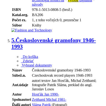
technológia nositeľná
*
výroba
digitálna
*
návody
ISBN
978-1-5013-0808-5 (brož.)
Katal.org.
BA206
Počet ex.
1, z toho voľných 0, prezenčne 1
Súbor
Knihy
5.
Československé gramofony 1946-
1993
Do košíka
Zdielať
Vybrané dokumenty
Názov
Československé gramofony 1946-1993
Súbež.n.
Czechoslovak record players 1946-1993
autori textov Jan Hosťák, Michal Zeithaml;
Aut.údaje
fotografie Patrik Sláma, preklad do angl.
Jaroslav Losos
Autor
Hosťák Jan 1990-
Spoluautori
Zeithaml Michal 1981-
Ďalší autori
Sláma Patrik
(Fotograf)