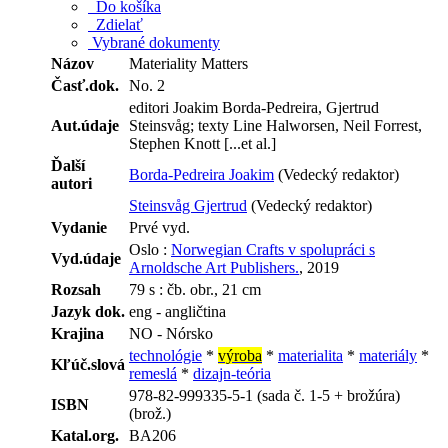
Do košíka
Zdielať
Vybrané dokumenty
Názov
Materiality Matters
Časť.dok.
No. 2
editori Joakim Borda-Pedreira, Gjertrud
Aut.údaje
Steinsvåg; texty Line Halworsen, Neil Forrest,
Stephen Knott [...et al.]
Ďalší
Borda-Pedreira Joakim
(Vedecký redaktor)
autori
Steinsvåg Gjertrud
(Vedecký redaktor)
Vydanie
Prvé vyd.
Oslo :
Norwegian Crafts v spolupráci s
Vyd.údaje
Arnoldsche Art Publishers.
, 2019
Rozsah
79 s : čb. obr., 21 cm
Jazyk dok.
eng - angličtina
Krajina
NO - Nórsko
technológie
*
výroba
*
materialita
*
materiály
*
Kľúč.slová
remeslá
*
dizajn-teória
978-82-999335-5-1 (sada č. 1-5 + brožúra)
ISBN
(brož.)
Katal.org.
BA206