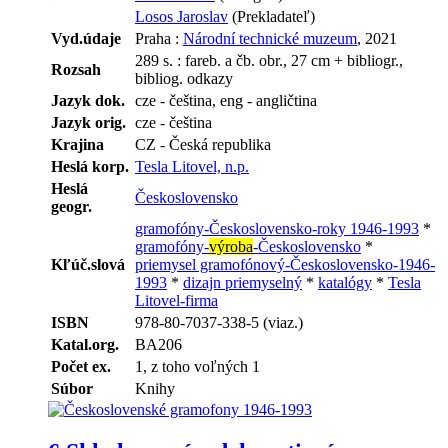
Losos Jaroslav
(Prekladateľ)
Vyd.údaje
Praha :
Národní technické muzeum
, 2021
289 s. : fareb. a čb. obr., 27 cm + bibliogr.,
Rozsah
bibliog. odkazy
Jazyk dok.
cze - čeština, eng - angličtina
Jazyk orig.
cze - čeština
Krajina
CZ - Česká republika
Heslá korp.
Tesla Litovel, n.p.
Heslá
Československo
geogr.
gramofóny-Československo-roky 1946-1993
*
gramofóny-
výroba
-Československo
*
Kľúč.slová
priemysel gramofónový-Československo-1946-
1993
*
dizajn priemyselný
*
katalógy
*
Tesla
Litovel-firma
ISBN
978-80-7037-338-5 (viaz.)
Katal.org.
BA206
Počet ex.
1, z toho voľných 1
Súbor
Knihy